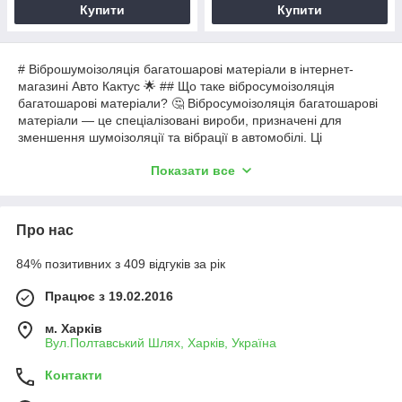
Купити
Купити
# Віброшумоізоляція багатошарові матеріали в інтернет-
магазині Авто Кактус 🌟 ## Що таке вібросумоізоляція
багатошарові матеріали? 🤔 Вібросумоізоляція багатошарові
матеріали — це спеціалізовані вироби, призначені для
зменшення шумоізоляції та вібрації в автомобілі. Ці
матеріали допомагають запобігти потраплянню звуків ззовні,
Показати все
а також знизити рівень шуму від роботи двигуна та
дорожнього покриття. ## Як використовуються
вібросумоізоляційні матеріали? 🛠️ Використовувати
вібросумоізоляцію можна в різних частинах автомобіля: -
Про нас
***Капот** — зменшує шум двигуна. - **Двері* — допомагає
позбутися зовнішніх звуків. - ***Пол** — запобігає вібрації від
84% позитивних з 409 відгуків за рік
дороги. - ***Криша* — захищає від ударів дощу та граду. ##
Як вібросумоізоляція багатошарові матеріали допомагають?
Працює з 19.02.2016
🎧 Ці матеріали забезпечують безліч переваг: - ***
Поліпшення акустичного комфорту ** — менше стороннього
м. Харків
шуму. - ** Зниження рівня вібрацій** — плавніший рух. -
Вул.Полтавський Шлях, Харків, Україна
**Довговість** — високоякісні матеріали слугують довго. - ***
Контакти
Зручність установлення** — простота монтажу. ## Хто
зазвичай використовує вібросумоізоляцію? 🚗 Ці матеріали