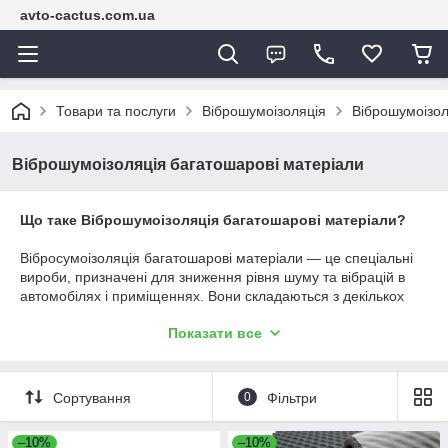
avto-cactus.com.ua
Товари та послуги
Віброшумоізоляція
Віброшумоізол
Віброшумоізоляція багатошарові матеріали
Що таке Віброшумоізоляція багатошарові матеріали?
Вібросумоізоляція багатошарові матеріали — це спеціальні
вироби, призначені для зниження рівня шуму та вібрацій в
автомобілях і приміщеннях. Вони складаються з декількох
шарів із різними властивостями, що забезпечує ефективне
Показати все
поглинання звуку та зменшення вібрацій.
SEO-опис для інтернет-магазину Авто Кактус:
Сортування
0
Фільтри
🌟 Хочете купити вібросумоізоляцію багатошарові матеріали?
–10%
–10%