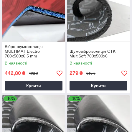
Вібро-шумоізоляція
MULTIMAT Electro
Шумовіброізоляція CTK
700x500x6,5 mm
MultiSoft 700x500x6
В наявності
В наявності
442,80
279
₴
₴
492 ₴
310 ₴
Купити
Купити
–10%
–10%