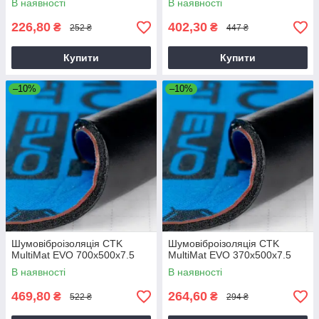
В наявності
В наявності
226,80
402,30
₴
₴
252 ₴
447 ₴
Купити
Купити
–10%
–10%
Шумовіброізоляція CTK
Шумовіброізоляція CTK
MultiMat EVO 700x500x7.5
MultiMat EVO 370x500x7.5
В наявності
В наявності
469,80
264,60
₴
₴
522 ₴
294 ₴