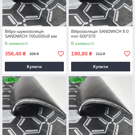
Вібро-шумоізоляція
Віброізоляція SANDWICH 8.0
SANDWICH 700x500x8 мм
mm 500*370
В наявності
В наявності
356,40
190,80
₴
₴
396 ₴
212 ₴
Купити
Купити
–10%
–10%