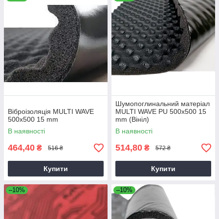
У нас в Авто Кактус чудові ціни! 💰 Слідкуйте за акціями,
знижками та вигідними пропонуваннями. Наші товари
вирізняються високими характеристиками та мають позитивні
відгуки. Ми пропонуємо гарантію на продукцію, кешбек і
можливість оплати в розшарочку. 🔄 Швидка доставка по
Україні, зокрема в Харків! 🚚 Не проґавте шанс поліпшити
свій автомобіль!
Шумопоглинальний матеріал
Віброізоляція MULTI WAVE
MULTI WAVE PU 500х500 15
500х500 15 mm
mm (Вініл)
В наявності
В наявності
464,40
514,80
₴
₴
516 ₴
572 ₴
Купити
Купити
–10%
–10%