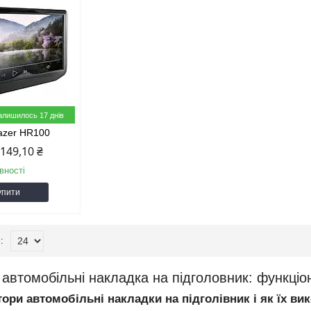
алишилось 17 днів
azer HR100
 149,10 ₴
вності
упити
 автомобільні накладка на підголовник: функціо
ори автомобільні накладки на підголівник і як їх ви