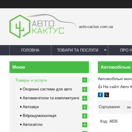
avto-cactus.com.ua
ГОЛОВНА
ТОВАРИ ТА ПОСЛУГИ
ПРО 
Автомобільні 
Автомобільні моні
Товары и услуги
👍 На сайті Авто 
Охоронні системи для авто
Автомагнітоли та комплектуючі
Автозвук
Віброшумоізоляція
4826
Автосвітло