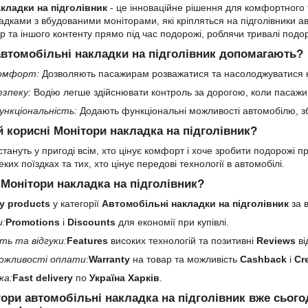
кладки на підголівник
- це інноваційне рішення для комфортного 
ладками з вбудованими моніторами, які кріпляться на підголівники 
гор та іншого контенту прямо під час подорожі, роблячи тривалі подо
автомобільні накладки на підголівник допомагають?
омфорт:
Дозволяють пасажирам розважатися та насолоджуватися ко
зпеку:
Водію легше здійснювати контроль за дорогою, коли пасажир
нкціональність:
Додають функціональні можливості автомобілю, з
 корисні Монітори накладка на підголівник?
стануть у пригоді всім, хто цінує комфорт і хоче зробити подорожі 
ких поїздках та тих, хто цінує передові технології в автомобілі.
Монітори накладка на підголівник?
y products
у категорії
Автомобільні накладки на підголівник
за в
и:
Promotions
і
Discounts
для економії при купівлі.
ть та відгуки:
Features
високих технологій та позитивні
Reviews
ві
ожливості оплати:
Warranty
на товар та можливість
Cashback
і
Cr
ка:
Fast delivery
по
Україна Харків
.
тори автомобільні накладка на підголівник вже сьо