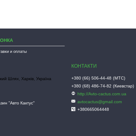
ЛОНКА
тавки и оплаты
+380 (66) 506-44-48
МТС
кий Шлях, Харків, Україна
+380 (68) 486-74-82
Киевстар
http://Avto-cactus.com.ua
avtocactus@gmail.com
зин "Авто Кактус"
+380665064448