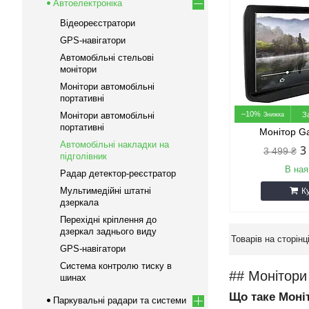
Автоелектроніка
Відеореєстратори
GPS-навігатори
Автомобільні стельові
монітори
Монітори автомобільні
портативні
–10%
Монітори автомобільні
З
портативні
Монітор G
Автомобільні накладки на
3
3 499 ₴
підголівник
В ная
Радар детектор-реєстратор
Мультимедійні штатні
К
дзеркала
Перехідні кріплення до
дзеркал заднього виду
GPS-навігатори
Система контролю тиску в
## Монітори
шинах
Що таке Моніт
Паркувальні радари та системи