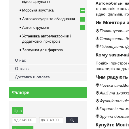
відеопаркування
Автомобільні на
технологія є нак
Морська акустика
відео, фільмів, і
Автоаксесуари та обладнання
Як Монітори 
Автоінструмент
🌟
Поліпшують к
Установка автоелектроніки і
🌟
Створюють бе
додаткових пристроїв
🌟
Підвищують фу
Заглушки для фаркопа
Кому зазвичай
О нас
Подібні пристрої 
Отзывы
пасажирів на дале
Чим радують 
Доставка и оплата
🌟
Низька ціна:
Bu
Фільтри
🌟
Акції та знижк
🌟
Функціональніс
🌟
Гарантія та м
Ціна
🌟
Зручна достав
Купуйте Моні