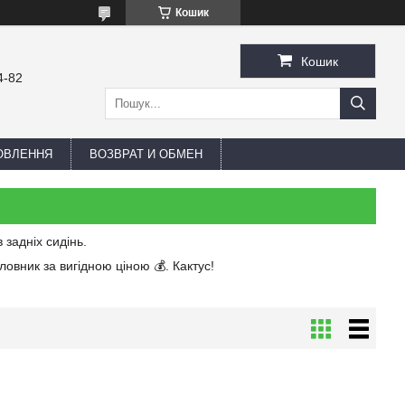
Кошик
Кошик
4-82
ОВЛЕННЯ
ВОЗВРАТ И ОБМЕН
 задніх сидінь.
ловник за вигідною ціною 💰. Кактус!