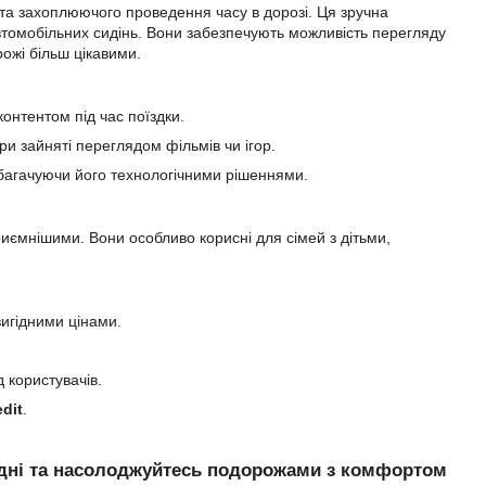
та захоплюючого проведення часу в дорозі. Ця зручна
автомобільних сидінь. Вони забезпечують можливість перегляду
рожі більш цікавими.
нтентом під час поїздки.
и зайняті переглядом фільмів чи ігор.
багачуючи його технологічними рішеннями.
приємнішими. Вони особливо корисні для сімей з дітьми,
игідними цінами.
д користувачів.
edit
.
годні та насолоджуйтесь подорожами з комфортом