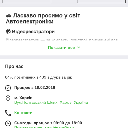
🚗 Ласкаво просимо у світ
Автоелектроніки
📹 Відеореєстратори
Відеореєстратори — це компактні пристрої, призначені для
запису відео під час руху автомобіля. 🔍 Важливий інструмент
Показати все
для забезпечення безпеки на дорозі.
Переваги:
Про нас
Реєстрація подій на дорозі.
Полегшення процесу розслідування ДТП.
84% позитивних з 409 відгуків за рік
Захист від шахраїв.
Працює з 19.02.2016
Для кого:
Використовуються водіями всіх категорій,
власниками автопарків і тими, хто цінує свою безпеку на
м. Харків
дорозі.
Вул.Полтавський Шлях, Харків, Україна
🛰️ GPS Навігатори
Контакти
GPS-навігатори — це пристрої, які допомагають визначити
місце розташування автомобіля та прокласти оптимальний
Сьогодні працює з 09:00 до 18:00
Показати весь графік роботи
маршрут руху. 🗺️ Незамінний помічник у поїздках.