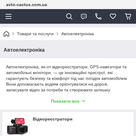
avto-cactus.com.ua
Товари та послуги
Автоелектроніка
Автоелектроніка
Автоелектроніка, як-от відеореєстратори, GPS-навігатори та
автомобільні монітори, — це інноваційні пристрої, які
гарантують безпеку та комфорт під час поїздок автомобілем.
Вони допомагають водіям орієнтуватися на дорозі,
записувати відео за потреби та створювати затишну
атмосферу в салоні.
Показати все
🌟 Купуйте якісні пристрої автоелектроніки за гарною ціною в
онлайн-магазині "Авто Кактус" у Харкові. Ми пропонуємо
актуальні акції, знижки, бонуси та гарантію якості продукції. 🚗
Відеореєстратори
Вибирайте з різноманітності функцій, читайте відгуки покупців
і не турбуйтеся — у нас передбачена гарантія, можливість
отримати кешбек і оформити кредит або розшарочку. Ми