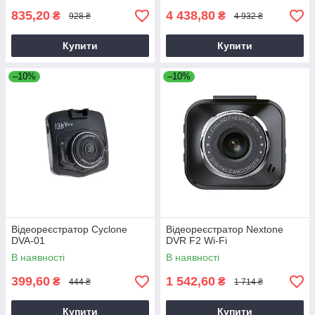
835,20
4 438,80
₴
₴
928 ₴
4 932 ₴
Купити
Купити
–10%
–10%
Відеореєстратор Cyclone
Відеореєстратор Nextone
DVA-01
DVR F2 Wi-Fi
В наявності
В наявності
399,60
1 542,60
₴
₴
444 ₴
1 714 ₴
Купити
Купити