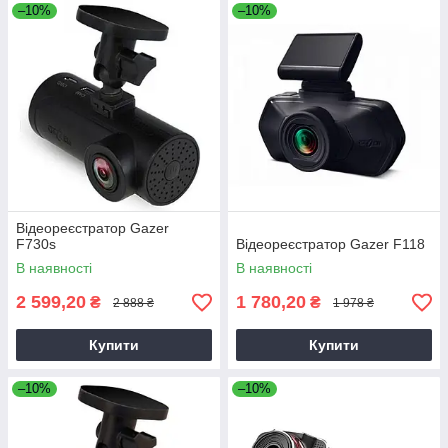
–10%
–10%
Відеореєстратор Gazer
F730s
Відеореєстратор Gazer F118
В наявності
В наявності
2 599,20
1 780,20
₴
₴
2 888 ₴
1 978 ₴
Купити
Купити
–10%
–10%