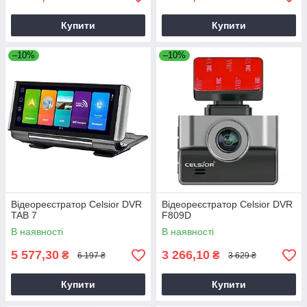
Купити
Купити
–10%
–10%
Відеореєстратор Celsior DVR
Відеореєстратор Celsior DVR
TAB 7
F809D
В наявності
В наявності
5 577,30
3 266,10
₴
₴
6 197 ₴
3 629 ₴
Купити
Купити