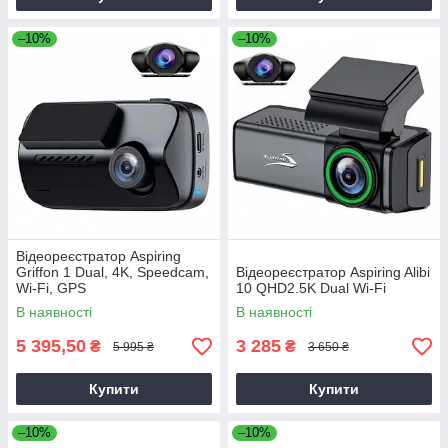
–10%
–10%
Відеореєстратор Aspiring
Griffon 1 Dual, 4K, Speedcam,
Відеореєстратор Aspiring Alibi
Wi-Fi, GPS
10 QHD2.5K Dual Wi-Fi
В наявності
В наявності
5 395,50
3 285
₴
₴
5 995 ₴
3 650 ₴
Купити
Купити
–10%
–10%