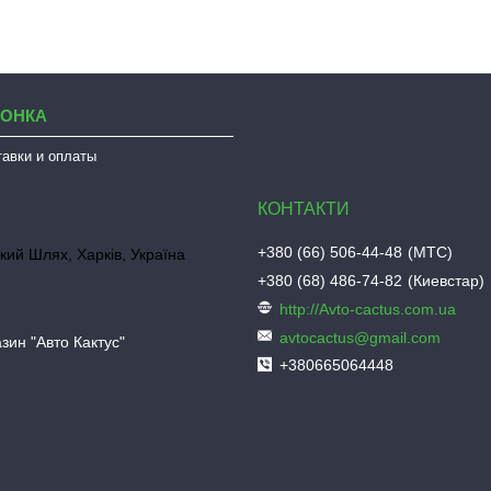
ЛОНКА
тавки и оплаты
+380 (66) 506-44-48
МТС
кий Шлях, Харків, Україна
+380 (68) 486-74-82
Киевстар
http://Avto-cactus.com.ua
avtocactus@gmail.com
зин "Авто Кактус"
+380665064448