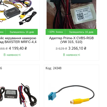
–10%
Залишилось 16 днів
Залишилось 16 днів
ейс керування камерою
Адаптер Prime-X CVBS-RGB
зад BAXSTER MRFC-4,4
(VW 315, 510)
4 199,40 ₴
3 266,10 ₴
666 ₴
3 629 ₴
В наявності
В наявності
16
24348