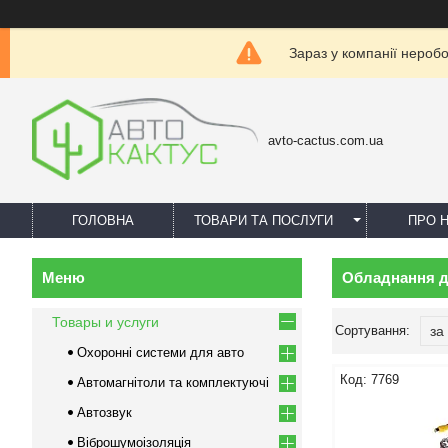
Зараз у компанії нероб
avto-cactus.com.ua
ГОЛОВНА
ТОВАРИ ТА ПОСЛУГИ
ПРО 
Обладнання д
Товары и услуги
Охоронні системи для авто
7769
Автомагнітоли та комплектуючі
Автозвук
Віброшумоізоляція