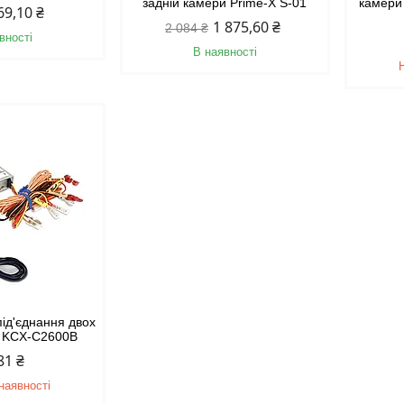
задній камери Prime-X S-01
камери
69,10 ₴
1 875,60 ₴
2 084 ₴
вності
В наявності
під'єднання двох
e KCX-C2600B
81 ₴
наявності