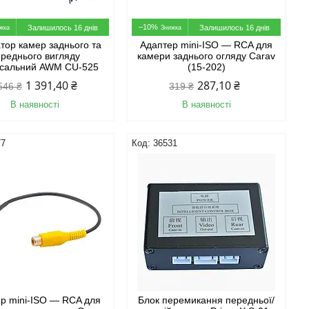
–10%
Залишилось 16 днів
Залишилось 16 днів
тор камер заднього та
Адаптер mini-ISO — RCA для
реднього вигляду
камери заднього огляду Carav
рсальний AWM CU-525
(15-202)
1 391,40 ₴
287,10 ₴
546 ₴
319 ₴
В наявності
В наявності
77
36531
р mini-ISO — RCA для
Блок перемикання передньої/