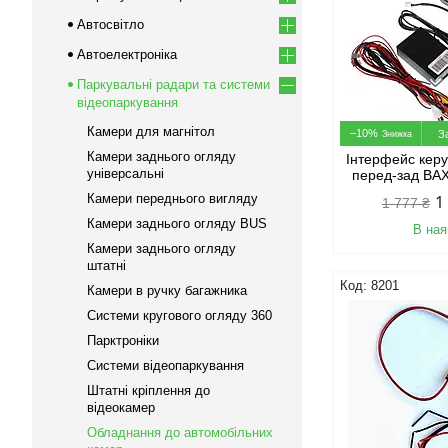
Автосвітло
Автоелектроніка
Паркувальні радари та системи
відеопаркування
Камери для магнітол
–10%
З
Камери заднього огляду
Інтерфейс кер
універсальні
перед-зад B
Камери переднього вигляду
1
1 777 ₴
Камери заднього огляду BUS
В ная
Камери заднього огляду
штатні
8201
Камери в ручку багажника
Системи кругового огляду 360
Парктроніки
Системи відеопаркування
Штатні кріплення до
відеокамер
Обладнання до автомобільних