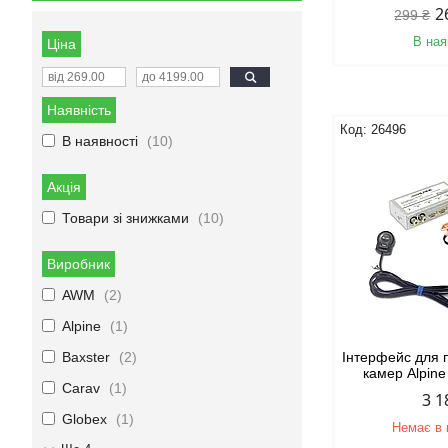
2
299 ₴
В ная
Ціна
Наявність
26496
В наявності
10
Акція
Товари зі знижками
10
Виробник
AWM
2
Alpine
1
Baxster
2
Інтерфейс для 
камер Alpin
Carav
1
3 1
Globex
1
Немає в 