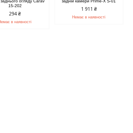
 заднього огляду Carav
задній камери Prime-X S-01
15-202
1 911 ₴
294 ₴
Немає в наявності
Немає в наявності