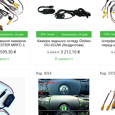
–10%
–10%
алишилось 16 днів
Залишилось 16 днів
ування камерою
Камера заднього огляду Globex
Інтерф
AXSTER MRFC-1
GU-01UW (бездротова)
перед-
 599,30 ₴
3 212,10 ₴
3 569 ₴
4 
вності
В наявності
8214
237