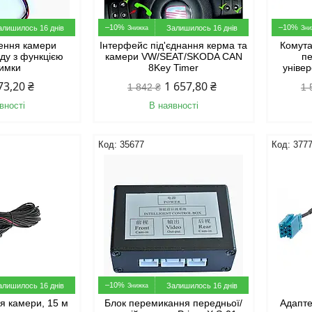
–10%
–10%
алишилось 16 днів
Залишилось 16 днів
лення камери
Інтерфейс під'єднання керма та
Комута
яду з функцією
камери VW/SEAT/SKODA CAN
пе
римки
8Key Timer
уніве
73,20 ₴
1 657,80 ₴
1 842 ₴
1 
вності
В наявності
35677
377
–10%
алишилось 16 днів
Залишилось 16 днів
я камери, 15 м
Блок перемикання передньої/
Адапте