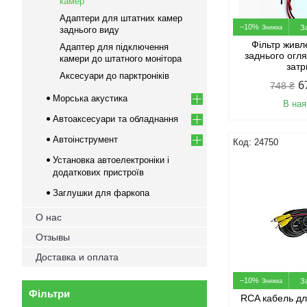
камер
Адаптери для штатних камер
–10%
З
заднього виду
Фільтр жив
Адаптер для підключення
заднього огл
камери до штатного монітора
зат
Аксесуари до парктроніків
6
748 ₴
Морська акустика
В ная
Автоаксесуари та обладнання
Автоінструмент
24750
Установка автоелектроніки і
додаткових пристроїв
Заглушки для фаркопа
О нас
Отзывы
Доставка и оплата
–10%
З
Фільтри
RCA кабель дл