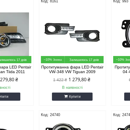
8161
993
–10%
–10%
алишилось 17 днів
Залишилось 17 днів
ара LED Pentair
Протитуманна фара LED Pentair
Протит
an Tiida 2011
VW-348 VW Tiguan 2009
04 
 279,80 ₴
1 279,80 ₴
1 422 ₴
вності
В наявності
упити
Купити
24740
247