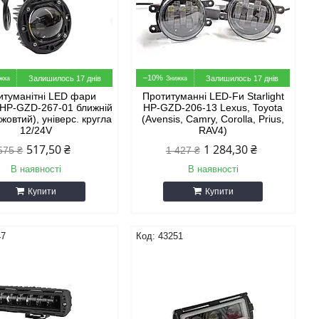
–10%
Залишилось 17 днів
Залишилось 17 днів
итуманітні LED фари
Протитуманні LED-Fи Starlight
t HP-GZD-267-01 ближній
HP-GZD-206-13 Lexus, Toyota
 жовтий), універс. кругла
(Avensis, Camry, Corolla, Prius,
12/24V
RAV4)
517,50 ₴
1 284,30 ₴
575 ₴
1 427 ₴
В наявності
В наявності
Купити
Купити
47
43251