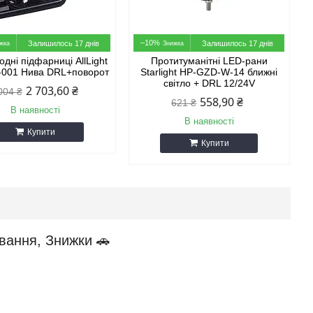
–10%
Залишилось 17 днів
Залишилось 17 днів
одні підфарниці AllLight
Протитуманітні LED-рани
001 Нива DRL+поворот
Starlight HP-GZD-W-14 ближні
світло + DRL 12/24V
2 703,60 ₴
004 ₴
558,90 ₴
621 ₴
В наявності
В наявності
Купити
Купити
вання, Знижки 🚗