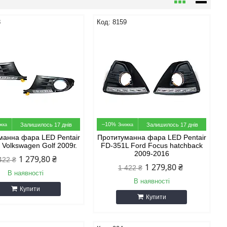
8
8159
–10%
Залишилось 17 днів
Залишилось 17 днів
манна фара LED Pentair
Протитуманна фара LED Pentair
Volkswagen Golf 2009г.
FD-351L Ford Focus hatchback
2009-2016
1 279,80 ₴
422 ₴
1 279,80 ₴
1 422 ₴
В наявності
В наявності
Купити
Купити