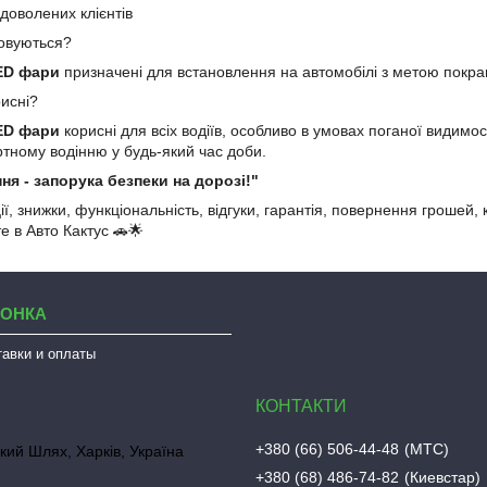
адоволених клієнтів
товуються?
ED фари
призначені для встановлення на автомобілі з метою покра
рисні?
ED фари
корисні для всіх водіїв, особливо в умовах поганої видимос
ному водінню у будь-який час доби.
ня - запорука безпеки на дорозі!"
ції, знижки, функціональність, відгуки, гарантія, повернення грошей, 
е в Авто Кактус 🚗🌟
ЛОНКА
тавки и оплаты
+380 (66) 506-44-48
МТС
кий Шлях, Харків, Україна
+380 (68) 486-74-82
Киевстар