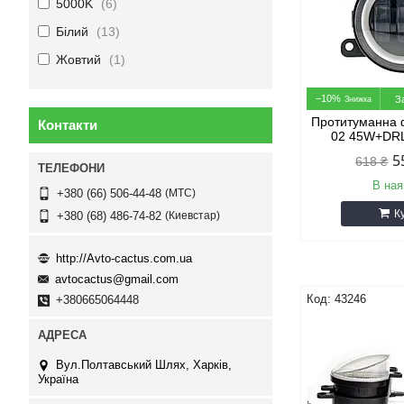
5000K
6
Білий
13
Жовтий
1
–10%
З
Протитуманна
Контакти
02 45W+DRL
5
618 ₴
В ная
МТС
+380 (66) 506-44-48
К
Киевстар
+380 (68) 486-74-82
http://Avto-cactus.com.ua
avtocactus@gmail.com
43246
+380665064448
Вул.Полтавський Шлях, Харків,
Україна