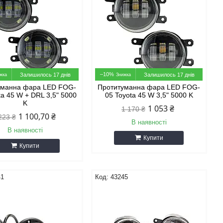
–10%
Залишилось 17 днів
Залишилось 17 днів
уманна фара LED FOG-
Протитуманна фара LED FOG-
ta 45 W + DRL 3,5" 5000
05 Toyota 45 W 3,5" 5000 K
K
1 053 ₴
1 170 ₴
1 100,70 ₴
223 ₴
В наявності
В наявності
Купити
Купити
41
43245