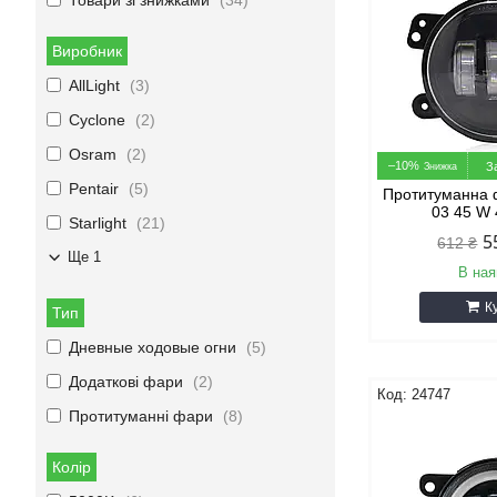
Товари зі знижками
34
Виробник
AllLight
3
Cyclone
2
Osram
2
–10%
З
Pentair
5
Протитуманна
03 45 W 
Starlight
21
5
612 ₴
Ще 1
В ная
К
Тип
Дневные ходовые огни
5
Додаткові фари
2
24747
Протитуманні фари
8
Колір