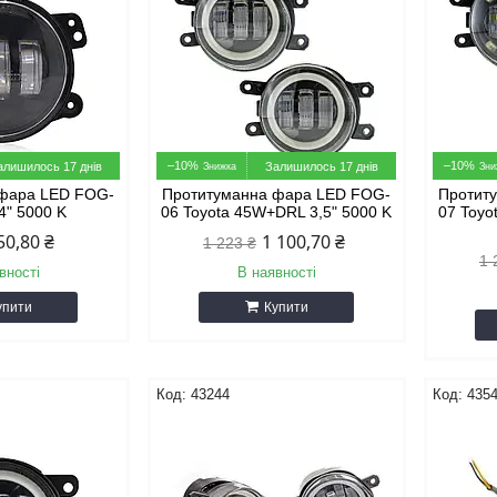
–10%
–10%
алишилось 17 днів
Залишилось 17 днів
 фара LED FOG-
Протитуманна фара LED FOG-
Протит
4" 5000 K
06 Toyota 45W+DRL 3,5" 5000 K
07 Toyo
50,80 ₴
1 100,70 ₴
1 223 ₴
1 
вності
В наявності
упити
Купити
43244
435