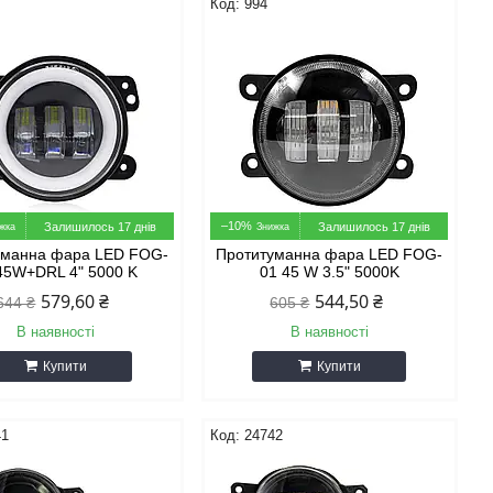
994
–10%
Залишилось 17 днів
Залишилось 17 днів
уманна фара LED FOG-
Протитуманна фара LED FOG-
45W+DRL 4" 5000 K
01 45 W 3.5" 5000K
579,60 ₴
544,50 ₴
644 ₴
605 ₴
В наявності
В наявності
Купити
Купити
41
24742