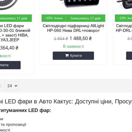
–10%
–10%
алишилось 17 днів
Залишилось 17 днів
ні LED фари
Світлодіодні підфарниці AllLight
Світлоді
LD-30-01 ближній
HP-060 Нива DRL+поворот
HP-DRL-
 + закот) НІВА,
1 488,60 ₴
1 654 ₴
3 
, УАЗ,JEEP
В наявності
 364,40 ₴
вності
Купити
упити
і LED фари в Авто Кактус: Доступні ціни, Просу
титуманних LED фар:
ни
ї та пропозиції
якості