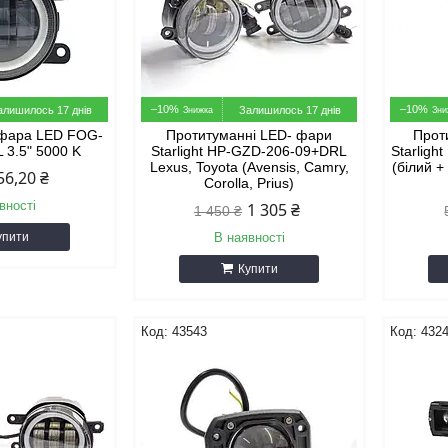
–10%
–10%
алишилось 17 днів
Залишилось 17 днів
 фара LED FOG-
Протитуманні LED- фари
Прот
 3.5" 5000 K
Starlight HP-GZD-206-09+DRL
Starligh
Lexus, Toyota (Avensis, Camry,
(білий +
56,20 ₴
Corolla, Prius)
вності
1 305 ₴
1 450 ₴
упити
В наявності
Купити
43543
432