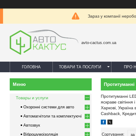
Зараз у компанії нероб
avto-cactus.com.ua
ГОЛОВНА
ТОВАРИ ТА ПОСЛУГИ
ПРО 
Протитуманні
Протитуманні LED
Товары и услуги
яскраве світіння
Охоронні системи для авто
Харкові, Україна 
Cashback, Кредит
Автомагнітоли та комплектуючі
Автозвук
Віброшумоізоляція