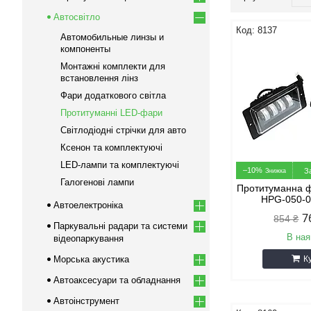
Автосвітло
8137
Автомобильные линзы и
компоненты
Монтажні комплекти для
встановлення лінз
Фари додаткового світла
Протитуманні LED-фари
Світлодіодні стрічки для авто
Ксенон та комплектуючі
LED-лампи та комплектуючі
–10%
З
Галогенові лампи
Протитуманна ф
HPG-050-0
Автоелектроніка
7
854 ₴
Паркувальні радари та системи
В ная
відеопаркування
Морська акустика
К
Автоаксесуари та обладнання
Автоінструмент