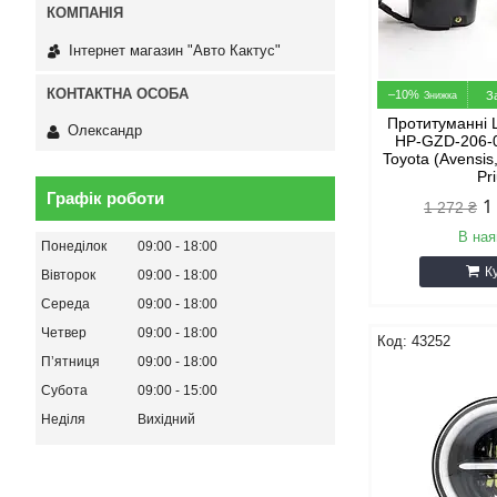
Інтернет магазин "Авто Кактус"
–10%
З
Протитуманні L
Олександр
HP-GZD-206-
Toyota (Avensis
Pr
Графік роботи
1
1 272 ₴
В ная
Понеділок
09:00
18:00
К
Вівторок
09:00
18:00
Середа
09:00
18:00
Четвер
09:00
18:00
43252
Пʼятниця
09:00
18:00
Субота
09:00
15:00
Неділя
Вихідний