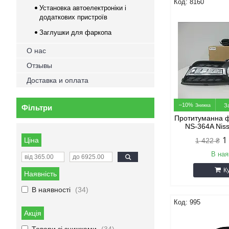
8160
Установка автоелектроніки і
додаткових пристроїв
Заглушки для фаркопа
О нас
Отзывы
Доставка и оплата
–10%
З
Фільтри
Протитуманна ф
NS-364A Niss
1
Ціна
1 422 ₴
В ная
К
Наявність
В наявності
34
995
Акція