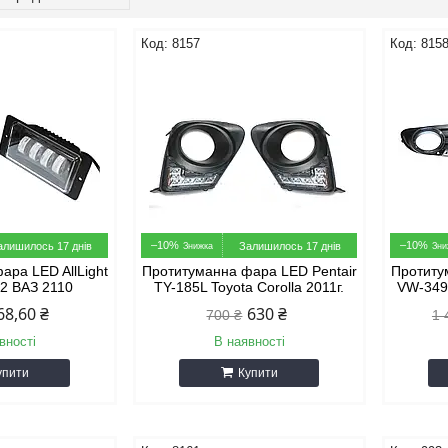
8157
815
–10%
–10%
алишилось 17 днів
Залишилось 17 днів
ара LED AllLight
Протитуманна фара LED Pentair
Протиту
2 ВАЗ 2110
TY-185L Toyota Corolla 2011г.
VW-349 
68,60 ₴
630 ₴
700 ₴
1 
вності
В наявності
упити
Купити