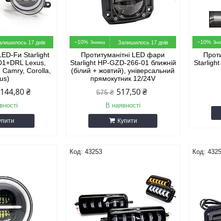
–10%
–10%
алишилось 17 днів
Залишилось 17 днів
ED-Fи Starlight
Протитуманітні LED фари
Проти
01+DRL Lexus,
Starlight HP-GZD-266-01 ближній
Starlig
, Camry, Corolla,
(білий + жовтий), універсальний
ius)
прямокутник 12/24V
 144,80 ₴
517,50 ₴
575 ₴
вності
В наявності
упити
Купити
43253
432