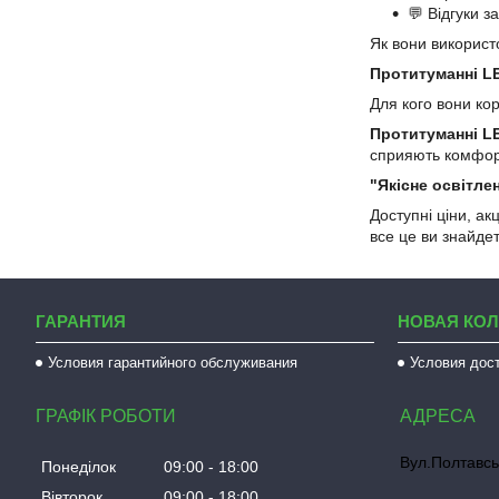
💬 Відгуки з
Як вони викорис
Протитуманні L
Для кого вони ко
Протитуманні L
сприяють комфорт
"Якісне освітлен
Доступні ціни, ак
все це ви знайдет
ГАРАНТИЯ
НОВАЯ КО
Условия гарантийного обслуживания
Условия дос
ГРАФІК РОБОТИ
Вул.Полтавсь
Понеділок
09:00
18:00
Вівторок
09:00
18:00