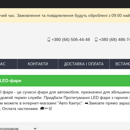
очий час. Замовлення та повідомлення будуть оброблені з 09:00 най
+380 (66) 506-44-48
+380 (68) 486-7
НАС
КОНТАКТИ
ДОСТАВКА І ОПЛАТА
ВСТАН
 LED-фари
 фари - це сучасні фари для автомобіля, призначені для збільшенн
 і довгий термін служби. Придбати Протитуманні LED фари з гарною 
ви можете в інтернет-магазині "Авто Кактус". ➡️Замовте прямо зараз
, Оплата частинами. 🚚🔦🛒