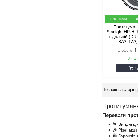
–10%
З
Протитуман
Starlight HP-H
+ дальній (DRL
ВАЗ, ГАЗ
1
1 516 ₴
В ная
К
Протитуманн
Переваги про
🌟 Вигідні ці
🎉 Різні акці
🛍️ Гарантія 