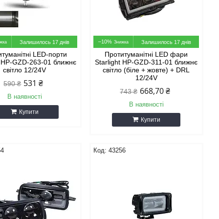
–10%
Залишилось 17 днів
Залишилось 17 днів
туманітні LED-порти
Протитуманітні LED фари
ht HP-GZD-263-01 ближнє
Starlight HP-GZD-311-01 ближнє
світло 12/24V
світло (біле + жовте) + DRL
12/24V
531 ₴
590 ₴
668,70 ₴
743 ₴
В наявності
В наявності
Купити
Купити
54
43256