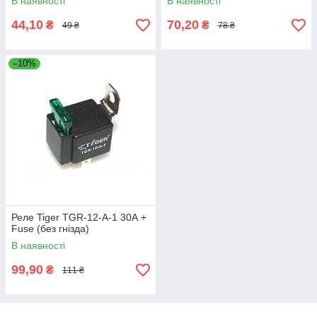
В наявності
В наявності
44,10
70,20
₴
₴
49 ₴
78 ₴
–10%
Реле Tiger TGR-12-A-1 30А +
Fuse (без гнізда)
В наявності
99,90
₴
111 ₴