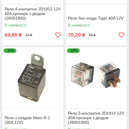
Реле 4-контактне JD1912 12V
40A прозоре з діодом
(26001800)
Реле без гнізда Tiger 40A 12V
В наявності
В наявності
64,80
70,20
₴
₴
72 ₴
78 ₴
–10%
–10%
Реле 5-контактне JD1914 12V
Реле з гніздом Niteo R-1
40A прозоре з діодом
(30A,12V)
(26001900)