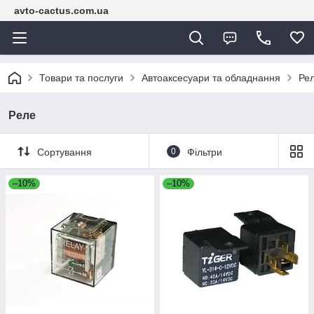
avto-cactus.com.ua
Товари та послуги
Автоаксесуари та обладнання
Ре
Реле
Сортування
0
Фільтри
–10%
–10%