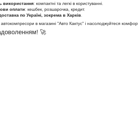
ть використання
: компактні та легкі в користуванні.
мови оплати
: кешбек, розшарочка, кредит.
оставка по Україні, зокрема в Харків
.
і автокомпресори в магазині "Авто Кактус" і насолоджуйтеся комфорт
задоволенням! 🚀