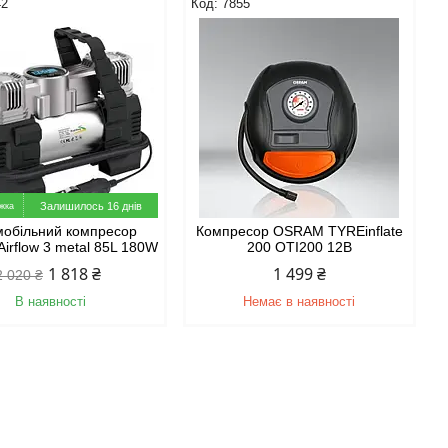
42
7855
Залишилось 16 днів
мобільний компресор
Компресор OSRAM TYREinflate
 Airflow 3 metal 85L 180W
200 OTI200 12В
1 818 ₴
1 499 ₴
2 020 ₴
В наявності
Немає в наявності