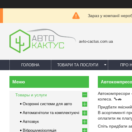
Зараз у компанії неро
avto-cactus.com.ua
ГОЛОВНА
ТОВАРИ ТА ПОСЛУГИ
ПРО 
Автокомпрес
Автокомпресори —
Товары и услуги
колеса. 🔧🚗
Охоронні системи для авто
Придбати якісний 
В асортименті пр
Автомагнітоли та комплектуючі
оплатити як плату
Автозвук
Спіть придбати а
Віброшумоізоляція