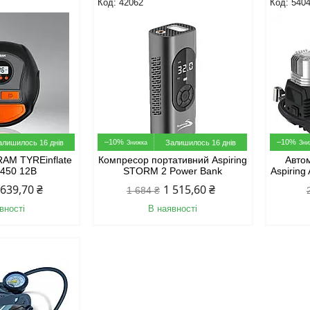
42062
540
–10%
–10%
алишилось 16 днів
Залишилось 16 днів
AM TYREinflate
Компресор портативний Aspiring
Авто
I450 12В
STORM 2 Power Bank
Aspiring
 639,70 ₴
1 515,60 ₴
1 684 ₴
вності
В наявності