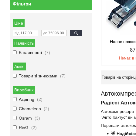
Фільтри
Ціна
Насос ножн
Наявність
87
В наявності
7
Немає в 
Акція
Товари зі знижками
7
Виробник
Автокомпрес
Aspiring
2
Радісні Авто
Chameleon
2
Автокомпресори —
"Авто Кактус" ви
Osram
3
Переваги автоком
RinG
2
🌟 Надійніст