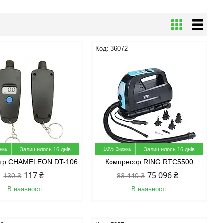
0
36072
–10%
Залишилось 16 днів
Залишилось 16 днів
тр CHAMELEON DT-106
Компресор RING RTC5500
117 ₴
75 096 ₴
130 ₴
83 440 ₴
В наявності
В наявності