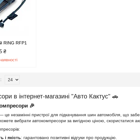
ий RING RFP1
5 ₴
наявності
ори в інтернет-магазині "Авто Кактус" 🚗
компресори 🎉
 це незамінні пристрої для підкачування шин автомобіля, що забез
 можете вибрати автокомпресори за вигідною ціною, скористатися а
пресорів:
ь і якість
: гарантовано позитивні відгуки про продукцію.