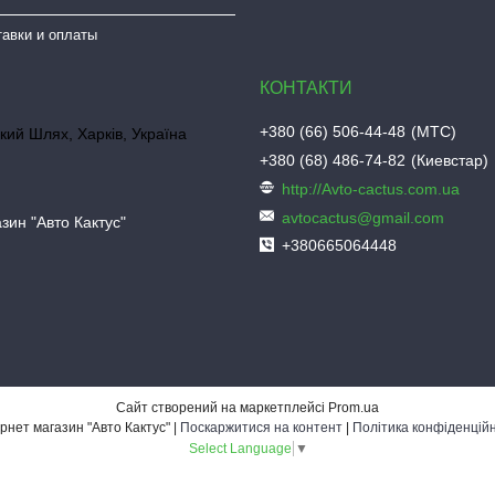
тавки и оплаты
+380 (66) 506-44-48
МТС
кий Шлях, Харків, Україна
+380 (68) 486-74-82
Киевстар
http://Avto-cactus.com.ua
avtocactus@gmail.com
зин "Авто Кактус"
+380665064448
Сайт створений на маркетплейсі
Prom.ua
Інтернет магазин "Авто Кактус" |
Поскаржитися на контент
|
Політика конфіденційн
Select Language
▼