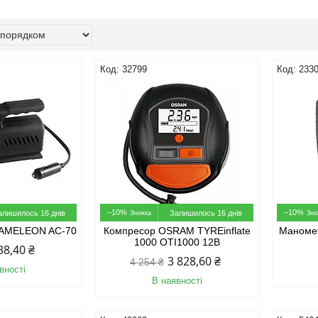
32799
233
–10%
–10%
алишилось 16 днів
Залишилось 16 днів
HAMELEON AC-70
Компресор OSRAM TYREinflate
Маноме
1000 OTI1000 12В
38,40 ₴
3 828,60 ₴
4 254 ₴
вності
В наявності