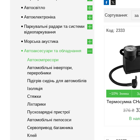
Автосвітло
Автоелектроніка
Паркувальні радари та системи
2333
відеопаркування
Морська акустика
Автоаксесуари та обладнання
Автокомпресори
Автомобільні інвертори,
переробники
Підігрів сидінь для автомобілів
Ізоляція
–10%
З
Стяжки
Термосумка C
Ліхтарики
3
376 ₴
Пускозарядні пристрої
В ная
Автомобільні пилососи
Сервопривод багажника
Клей