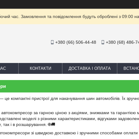
бочий час. Замовлення та повідомлення будуть оброблені з 09:00 на
+380 (66) 506-44-48
+380 (68) 486-7
НАС
КОНТАКТИ
ДОСТАВКА І ОПЛАТА
ВСТАН
ори
 це компактні пристрої для накачування шин автомобілів. Їх зручно
автокомпресор за гарною ціною з акціями, знижками та гарантією мо
едставлені моделі з різними характеристиками, відгуками задоволен
, так і в розшарування. 🌐🚚
втокомпресори зі швидкою доставкою і зручними способами оплати 