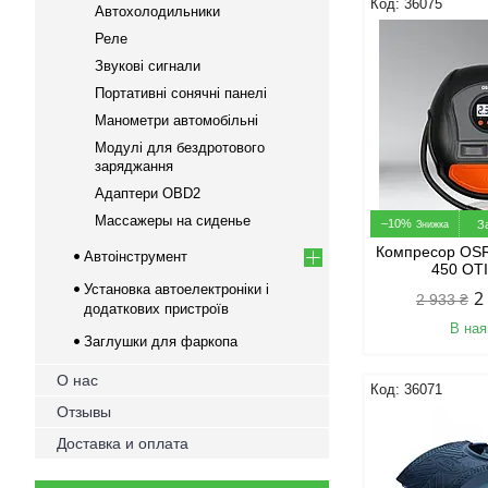
36075
Автохолодильники
Реле
Звукові сигнали
Портативні сонячні панелі
Манометри автомобільні
Модулі для бездротового
заряджання
Адаптери OBD2
Массажеры на сиденье
–10%
З
Компресор OSR
Автоінструмент
450 OT
Установка автоелектроніки і
2
2 933 ₴
додаткових пристроїв
В ная
Заглушки для фаркопа
О нас
36071
Отзывы
Доставка и оплата