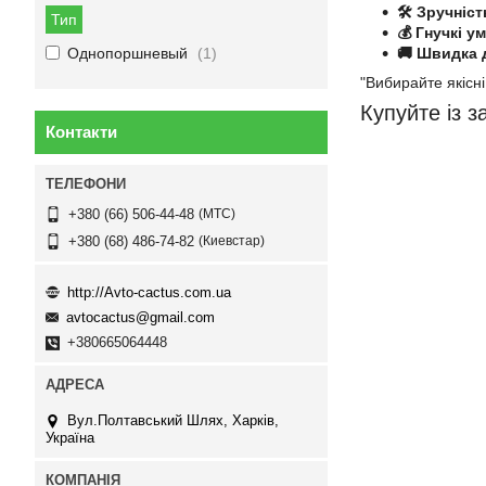
🛠️ Зручніс
Тип
💰 Гнучкі у
Однопоршневый
1
🚚 Швидка д
"Вибирайте якісн
Купуйте із 
Контакти
МТС
+380 (66) 506-44-48
Киевстар
+380 (68) 486-74-82
http://Avto-cactus.com.ua
avtocactus@gmail.com
+380665064448
Вул.Полтавський Шлях, Харків,
Україна