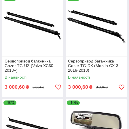
ціною
! 💸 У нас діють
акції
и
скидки
, а також докладні
відгуки
клієнтів про кожен товар. ✅ Усі пристрої мають
гарантію
і можливість
кешбека
. 💰 Ви можете вибрати
зручний
кредити
або
оплату в розшарочку
. 🚚 Пропонуємо
швидку доставку
в Україні, зокрема в Харків! Не проґавте
можливість!
Сервопривод багажника
Сервопривод багажника
Gazer TG-UZ (Volvo XC60
Gazer TG-DK (Mazda CX-3
2018+)
2016-2018)
В наявності
В наявності
3 000,60
3 000,60
₴
₴
3 334 ₴
3 334 ₴
–10%
–10%