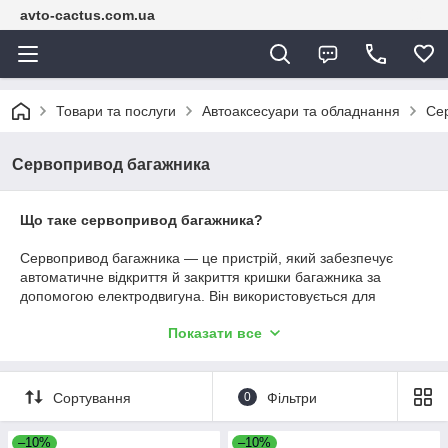
avto-cactus.com.ua
Товари та послуги
Автоаксесуари та обладнання
Се
Сервопривод багажника
Що таке сервопривод багажника?
Сервопривод багажника — це пристрій, який забезпечує
автоматичне відкриття й закриття кришки багажника за
допомогою електродвигуна. Він використовується для
підвищення зручності та комфорту під час доступу до
Показати все
багажного відділення.
SEO-опис для категорії Сервопривод багажника в
інтернет-магазині Авто Кактус:
Сортування
0
Фільтри
🔧 Шукаєте якісний сервопривод багажника? В інтернет-
магазині Авто Кактус ви знайдете широкий вибір з
чудовою
–10%
–10%