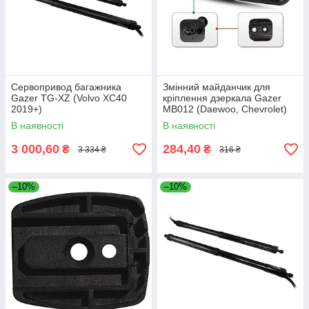
Сервопривод багажника
Змінний майданчик для
Gazer TG-XZ (Volvo XC40
кріплення дзеркала Gazer
2019+)
MB012 (Daewoo, Chevrolet)
В наявності
В наявності
3 000,60
284,40
₴
₴
3 334 ₴
316 ₴
–10%
–10%