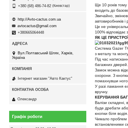
Ще 10 років тому
Киевстар
+380 (68) 486-74-82
входить до базов
Звичайно, змінюв
http://Avto-cactus.com.ua
автовиробників і
avtocactus@gmail.com
Це не універсаль
100% відповідає 
+380665064448
ЯК ЦЕ ПРИСТРО
Система Gazer TG
Вул.Полтавський Шлях, Харків,
з металу та монту
Україна
Під час натискан
багажних дверей.
Замок можна відк
охорони. З кнопк
Інтернет магазин "Авто Кактус"
помахнувши ногою
У разі ламання е
вручну.
КЕРУВАННЯ БА
Олександр
Валізи складені, 
буде дребати або
кнопки біля водія
Графік роботи
Чимало проблем н
встановленими се