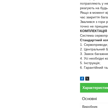
потрапляють у не
реагують на будь
Якщо в момент ві
час закриття баг
Звалився з гори р
точно не прищем
КОМПЛЕКТАЦІЯ
Система сервопри
Стандартний ко
1. Сервоприводи;
2. Центральний б
3. Замок багажни
4. Усі необхідні 
5. Інструкція;
6. Гарантійний та
Характеристи
Основні
Виробник