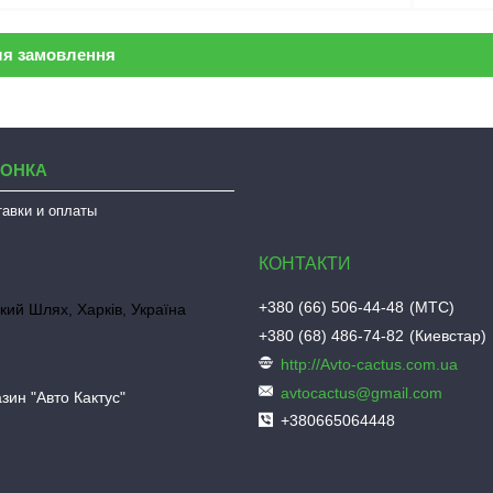
ля замовлення
ЛОНКА
тавки и оплаты
+380 (66) 506-44-48
МТС
кий Шлях, Харків, Україна
+380 (68) 486-74-82
Киевстар
http://Avto-cactus.com.ua
avtocactus@gmail.com
зин "Авто Кактус"
+380665064448