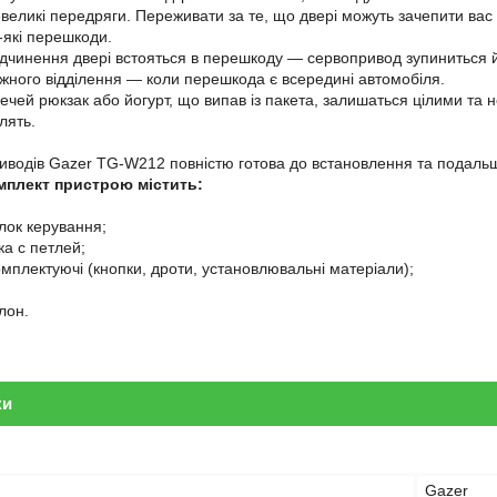
великі передряги. Переживати за те, що двері можуть зачепити ва
-які перешкоди.
дчинення двері встояться в перешкоду — сервопривод зупиниться й 
ажного відділення — коли перешкода є всередині автомобіля.
ечей рюкзак або йогурт, що випав із пакета, залишаться цілими та н
лять.
водів Gazer TG-W212 повністю готова до встановлення та подальшої
мплект пристрою містить:
лок керування;
ка с петлей;
комплектуючі (кнопки, дроти, установлювальні матеріали);
лон.
ки
Gazer