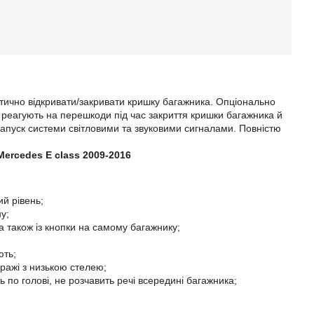
тично відкривати/закривати кришку багажника. Опціонально
реагують на перешкоди під час закриття кришки багажника й
апуск системи світловими та звуковими сигналами. Повністю
ercedes E class 2009-2016
й рівень;
у;
а також із кнопки на самому багажнику;
ють;
аражі з низькою стелею;
 по голові, не розчавить речі всередині багажника;