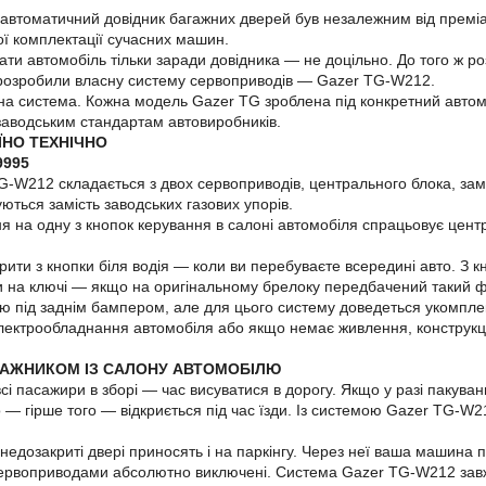
 автоматичний довідник багажних дверей був незалежним від преміа
ої комплектації сучасних машин.
ати автомобіль тільки заради довідника — не доцільно. До того ж р
 розробили власну систему сервоприводів — Gazer TG-W212.
на система. Кожна модель Gazer TG зроблена під конкретний автомоб
заводським стандартам автовиробників.
ЇНО ТЕХНІЧНО
-W212 складається з двох сервоприводів, центрального блока, замк
ються замість заводських газових упорів.
ня на одну з кнопок керування в салоні автомобіля спрацьовує цент
рити з кнопки біля водія — коли ви перебуваєте всередині авто. З 
и на ключі — якщо на оригінальному брелоку передбачений такий 
 під заднім бампером, але для цього систему доведеться укомпле
лектрообладнання автомобіля або якщо немає живлення, конструкція
ГАЖНИКОМ ІЗ САЛОНУ АВТОМОБІЛЮ
всі пасажири в зборі — час висуватися в дорогу. Якщо у разі пакува
 — гірше того — відкриється під час їзди. Із системою Gazer TG-W2
.
едозакриті двері приносять і на паркінгу. Через неї ваша машина пр
рвоприводами абсолютно виключені. Система Gazer TG-W212 завжди