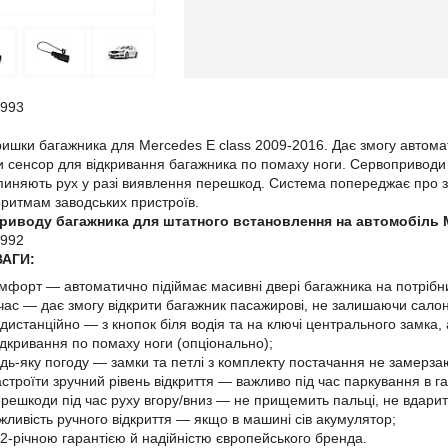
ишки багажника для Mercedes E class 2009-2016. Дає змогу автома
 сенсор для відкривання багажника по помаху ноги. Сервоприводи 
иняють рух у разі виявлення перешкод. Система попереджає про з
оритмам заводських пристроїв.
риводу багажника для штатного встановлення на автомобіль M
АГИ:
мфорт — автоматично підіймає масивні двері багажника на потрібни
ас — дає змогу відкрити багажник пасажирові, не залишаючи салон
дистанційно — з кнопок біля водія та на ключі центрального замка, 
ідкривання по помаху ноги (опціонально);
дь-яку погоду — замки та петлі з комплекту постачання не замерза
строїти зручний рівень відкриття — важливо під час паркування в г
ерешкоди під час руху вгору/вниз — не прищемить пальці, не вдарить
ливість ручного відкриття — якщо в машині сів акумулятор;
 2-річною гарантією й надійністю європейського бренда.