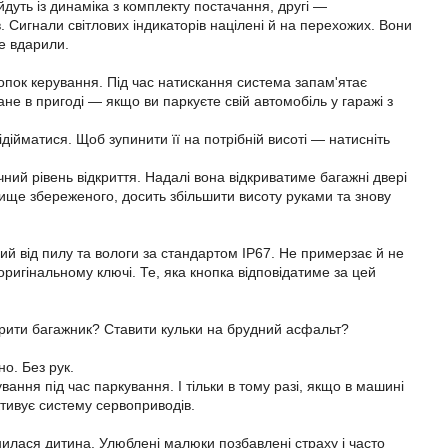
дуть із динаміка з комплекту постачання, другі —
 Сигнали світлових індикаторів націлені й на перехожих. Вони
е вдарили.
опок керування. Під час натискання система запам'ятає
не в пригоді — якщо ви паркуєте свій автомобіль у гаражі з
дійматися. Щоб зупинити її на потрібній висоті — натисніть
очний рівень відкриття. Надалі вона відкриватиме багажні двері
вище збереженого, досить збільшити висоту руками та знову
ний від пилу та вологи за стандартом IP67. Не примерзає й не
игінальному ключі. Те, яка кнопка відповідатиме за цей
дкрити багажник? Ставити кульки на брудний асфальт?
о. Без рук.
ння під час паркування. І тільки в тому разі, якщо в машині
ктивує систему сервоприводів.
нилася дитина. Улюблені малюки позбавлені страху і часто