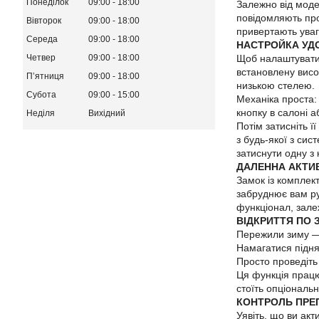
Понеділок
09:00
18:00
Залежно від моде
повідомляють про
Вівторок
09:00
18:00
привертають уваг
Середа
09:00
18:00
НАСТРОЙКА УД
Щоб налаштувати 
Четвер
09:00
18:00
встановлену висо
Пʼятниця
09:00
18:00
низькою стелею.
Субота
09:00
15:00
Механіка проста: 
кнопку в салоні а
Неділя
Вихідний
Потім затисніть ї
з будь-якої з си
затиснути одну з
ДАЛЕННА АКТИ
Замок із комплект
забруднює вам ру
функціонал, зале
ВІДКРИТТЯ ПО 
Пережили зиму — 
Намагатися підня
Просто проведіть
Ця функція працю
стоїть опціональн
КОНТРОЛЬ ПРЕП
Уявіть, що ви ак