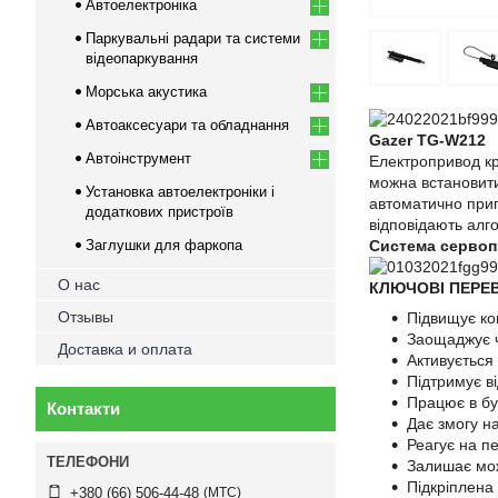
Автоелектроніка
Паркувальні радари та системи
відеопаркування
Морська акустика
Автоаксесуари та обладнання
Gazer TG-W212
Автоінструмент
Електропривод кр
можна встановити
Установка автоелектроніки і
автоматично прип
додаткових пристроїв
відповідають алг
Заглушки для фаркопа
Система сервоп
О нас
КЛЮЧОВІ ПЕРЕВ
Отзывы
Підвищує ко
Заощаджує ч
Доставка и оплата
Активується 
Підтримує в
Працює в бу
Контакти
Дає змогу на
Реагує на п
Залишає мож
Підкріплена
МТС
+380 (66) 506-44-48