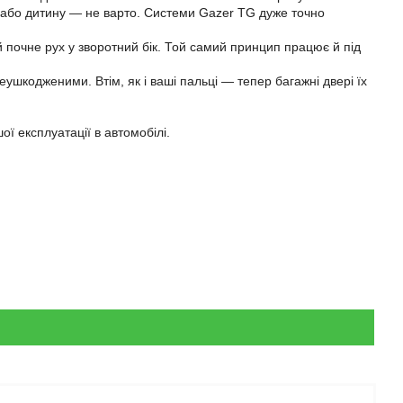
с або дитину — не варто. Системи Gazer TG дуже точно
почне рух у зворотний бік. Той самий принцип працює й під
еушкодженими. Втім, як і ваші пальці — тепер багажні двері їх
 експлуатації в автомобілі.