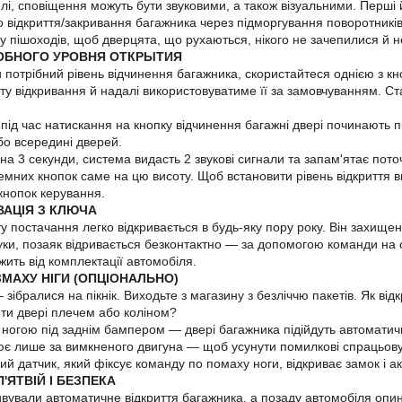
лі, сповіщення можуть бути звуковими, а також візуальними. Перші й
 відкриття/закривання багажника через підморгування поворотників.
у пішоходів, щоб дверцята, що рухаються, нікого не зачепилися й н
ОБНОГО УРОВНЯ ОТКРЫТИЯ
потрібний рівень відчинення багажника, скористайтеся однією з кн
ту відкривання й надалі використовуватиме її за замовчуванням. Ста
під час натискання на кнопку відчинення багажні двері починають пі
бо всередині дверей.
ї на 3 секунди, система видасть 2 звукові сигнали та запам'ятає пот
стемних кнопок саме на цю висоту. Щоб встановити рівень відкриття 
 кнопок керування.
ВАЦІЯ З КЛЮЧА
у постачання легко відкривається в будь-яку пору року. Він захище
ки, позаяк відривається безконтактно — за допомогою команди на ор
жить від комплектації автомобіля.
ЗМАХУ НІГИ (ОПЦІОНАЛЬНО)
зібралися на пікнік. Виходьте з магазину з безліччю пакетів. Як ві
ти двері плечем або коліном?
 ногою під заднім бампером — двері багажника підійдуть автоматичн
є лише за вимкненого двигуна — щоб усунути помилкові спрацьовува
ий датчик, який фіксує команду по помаху ноги, відкриває замок і а
'ЯТВІЙ І БЕЗПЕКА
тивували автоматичне відкриття багажника, а позаду автомобіля опи