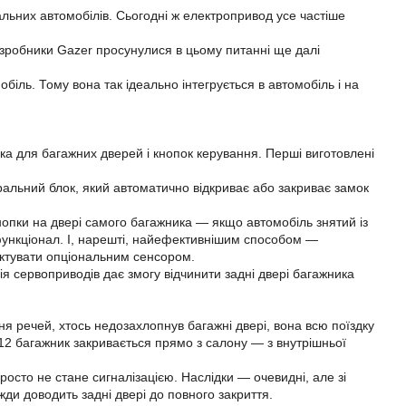
льних автомобілів. Сьогодні ж електропривод усе частіше
озробники Gazer просунулися в цьому питанні ще далі
іль. Тому вона так ідеально інтегрується в автомобіль і на
а для багажних дверей і кнопок керування. Перші виготовлені
ральний блок, який автоматично відкриває або закриває замок
кнопки на двері самого багажника — якщо автомобіль знятий із
функціонал. І, нарешті, найефективнішим способом —
ктувати опціональним сенсором.
 сервоприводів дає змогу відчинити задні двері багажника
ння речей, хтось недозахлопнув багажні двері, вона всю поїздку
12 багажник закривається прямо з салону — з внутрішньої
осто не стане сигналізацією. Наслідки — очевидні, але зі
 доводить задні двері до повного закриття.