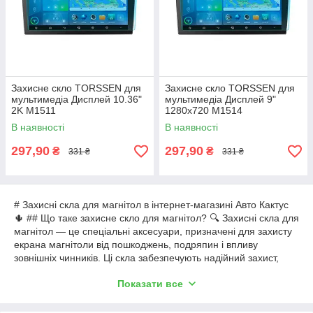
Захисне скло TORSSEN для
Захисне скло TORSSEN для
мультимедіа Дисплей 10.36"
мультимедіа Дисплей 9"
2K M1511
1280x720 M1514
В наявності
В наявності
297,90
297,90
₴
₴
331 ₴
331 ₴
# Захисні скла для магнітол в інтернет-магазині Авто Кактус
🌵 ## Що таке захисне скло для магнітол? 🔍 Захисні скла для
магнітол — це спеціальні аксесуари, призначені для захисту
екрана магнітоли від пошкоджень, подряпин і впливу
зовнішніх чинників. Ці скла забезпечують надійний захист,
даючи змогу вашому пристрою функціонувати впродовж
Показати все
тривалого часу. ### Як використовуються захисні скла? 💡
Використання захисного скла дуже просте: - **Підготовка
екрана**: Перед встановленням потрібно ретельно очистити