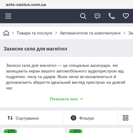
avto-cactus.com.ua
Товари та послуги
Автомагнітоли та комплектуючі
За
Захисне скло для магнітол
Захисні скла для магнітол — це спеціальні аксесуари, які
захищають екран вашого автомобільного аудіопристрою від
подряпин, пилу та ударів. Вони легко встановлюються й
допомагають зберегти ідеальний вигляд пристрою на довгий
час.
🌟
Купити Захисне скло для магнітол в інтернет-магазині
Показати все
Авто Кактус!
🌟
Получите ✅ гарну ціну та скористайтеся 🎉 акціями та
Сортування
0
Фільтри
знижками! Відкрийте для себе 🔍 особливості, прогляньте ⭐
відгуки та дізнайтеся про гарантії. У нас доступна 🤑 кешбек,
кредит і оплата в розшарування. 📦 Швидка доставка по
–10%
–10%