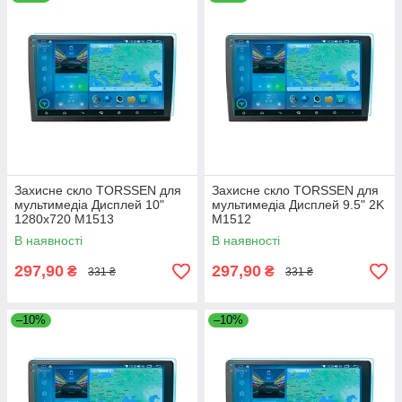
Україні, зокрема в Харків! Не проґавте свій шанс! 🏎️💨
Захисне скло TORSSEN для
Захисне скло TORSSEN для
мультимедіа Дисплей 10"
мультимедіа Дисплей 9.5" 2K
1280x720 M1513
M1512
В наявності
В наявності
297,90
297,90
₴
₴
331 ₴
331 ₴
–10%
–10%