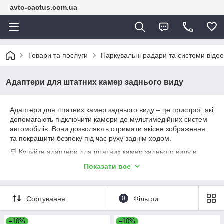
avto-cactus.com.ua
Товари та послуги
Паркувальні радари та системи віде
Адаптери для штатних камер заднього виду
Адаптери для штатних камер заднього виду – це пристрої, які
допомагають підключити камери до мультимедійних систем
автомобілів. Вони дозволяють отримати якісне зображення
та покращити безпеку під час руху заднім ходом.
🛒 Купуйте адаптери для штатних камер заднього виду в
інтернет-магазині Авто Кактус! 🌟 Відмінні ціни, свіжі акції та
Показати все
великі знижки! 💰 Вивчіть описи, відгуки та особливості
товарів, щоб вибрати ідеальний варіант. 🔧 Гарантія на
продукцію, можливість кешбеку, та оплата на виплат! 🛍️
Сортування
0
Фільтри
Швидка доставка по Україні, особливо до Харкова! 🚚 Не
пропустіть можливість придбати адаптери зі знижками!
–10%
–10%