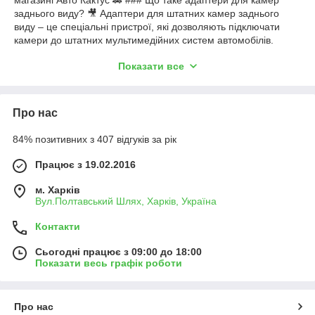
заднього виду? 🎥 Адаптери для штатних камер заднього
виду – це спеціальні пристрої, які дозволяють підключати
камери до штатних мультимедійних систем автомобілів.
Завдяки їм ви можете отримати якісне зображення з камери,
Показати все
що значно полегшує процес паркування та маневрування в
умовах обмеженого простору. ### Як вони
використовуються? 🛠️ Використання адаптерів дуже просто:
1. **Підключіть адаптер до штатної камери.** 2. **З'єднайте
Про нас
адаптер з мультимедійною системою автомобіля.** 3.
**Налаштуйте необхідні параметри на екрані.** ### Як
84% позитивних з 407 відгуків за рік
адаптери допомагають водіям? 🌟 Адаптери забезпечують
безліч переваг для автовласників: - **Спрощення
Працює з 19.02.2016
паркування:** Видимість задньої частини автомобіля значно
покращує керування та зменшує ризик зіткнення. -
м. Харків
**Підвищення безпеки:** З'являється можливість стежити за
Вул.Полтавський Шлях, Харків, Україна
навколишнім простором та запобігати аваріям. - **Комфорт
Контакти
та зручність:** Тепер ви можете легко паркуватися в
обмежених умовах, не виходячи з автомобіля. ### Кому
Сьогодні працює з 09:00 до 18:00
зазвичай потрібні адаптери? 👥 Адаптери для штатних камер
Показати весь графік роботи
заднього виду користуються популярністю у різних груп
водіїв: - Новачки, які тільки починають освоювати водіння та
потребують додаткової допомоги. - Люди, які часто
Про нас
паркуються в невеликих дворах або на завантажених