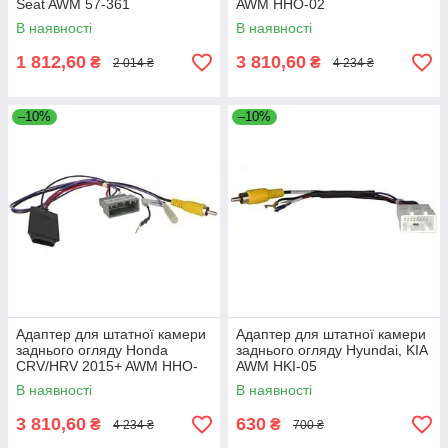
Seat AWM 57-361
AWM HHO-02
В наявності
В наявності
1 812,60
3 810,60
₴
₴
2 014 ₴
4 234 ₴
–10%
–10%
Адаптер для штатної камери
Адаптер для штатної камери
заднього огляду Honda
заднього огляду Hyundai, KIA
CRV/HRV 2015+ AWM HHO-
AWM HKI-05
01
В наявності
В наявності
3 810,60
630
₴
₴
4 234 ₴
700 ₴