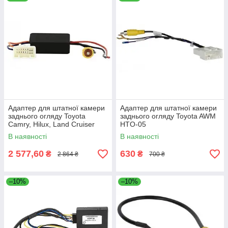
Адаптер для штатної камери
Адаптер для штатної камери
заднього огляду Toyota
заднього огляду Toyota AWM
Camry, Hilux, Land Cruiser
HTO-05
Prado, Subaru Forester AWM
В наявності
В наявності
HTO-01
2 577,60
630
₴
₴
2 864 ₴
700 ₴
–10%
–10%