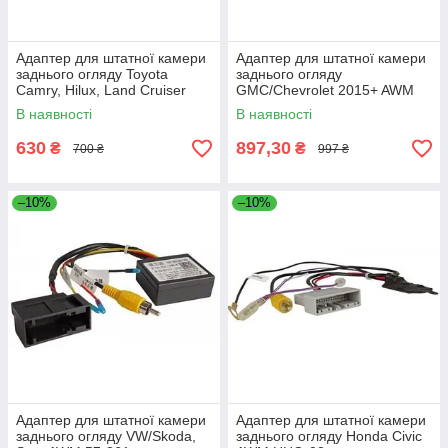
Адаптер для штатної камери
Адаптер для штатної камери
заднього огляду Toyota
заднього огляду
Camry, Hilux, Land Cruiser
GMC/Chevrolet 2015+ AWM
Prado, Subaru Forester AWM
HGM-01
В наявності
В наявності
HTO-06
630
897,30
₴
₴
700 ₴
997 ₴
–10%
–10%
Адаптер для штатної камери
Адаптер для штатної камери
заднього огляду VW/Skoda,
заднього огляду Honda Civic