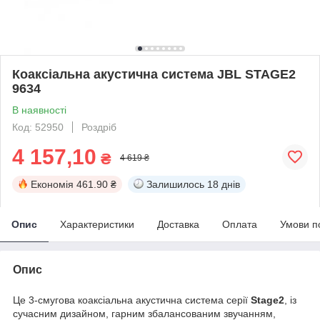
Коаксіальна акустична система JBL STAGE2
9634
В наявності
Код: 52950
Роздріб
4 157,10
₴
4 619 ₴
Економія
461.90 ₴
Залишилось
18 днів
Опис
Характеристики
Доставка
Оплата
Умови п
Опис
Це 3-смугова коаксіальна акустична система серії
Stage2
, із
сучасним дизайном, гарним збалансованим звучанням,