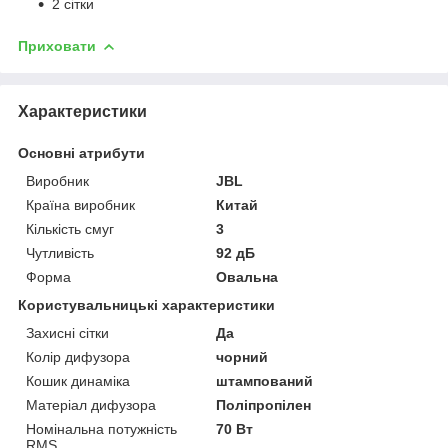
2 сітки
Приховати
Характеристики
Основні атрибути
Виробник
JBL
Країна виробник
Китай
Кількість смуг
3
Чутливість
92 дБ
Форма
Овальна
Користувальницькі характеристики
Захисні сітки
Да
Колір дифузора
чорний
Кошик динаміка
штампований
Матеріал дифузора
Поліпропілен
Номінальна потужність
70 Вт
RMS