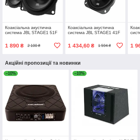
Коаксіальна акустична
Коаксіальна акустична
Коак
система JBL STAGE1 51F
система JBL STAGE1 41F
сист
1 890
1 434,60
1 9
₴
₴
2 100 ₴
1 594 ₴
Акційні пропозиції та новинки
–10%
–10%