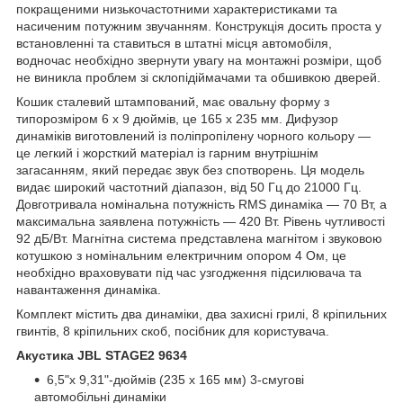
покращеними низькочастотними характеристиками та
насиченим потужним звучанням. Конструкція досить проста у
встановленні та ставиться в штатні місця автомобіля,
водночас необхідно звернути увагу на монтажні розміри, щоб
не виникла проблем зі склопідіймачами та обшивкою дверей.
Кошик сталевий штампований, має овальну форму з
типорозміром 6 х 9 дюймів, це 165 x 235 мм. Дифузор
динаміків виготовлений із поліпропілену чорного кольору —
це легкий і жорсткий матеріал із гарним внутрішнім
загасанням, який передає звук без спотворень. Ця модель
видає широкий частотний діапазон, від 50 Гц до 21000 Гц.
Довготривала номінальна потужність RMS динаміка — 70 Вт, а
максимальна заявлена потужність — 420 Вт. Рівень чутливості
92 дБ/Вт. Магнітна система представлена магнітом і звуковою
котушкою з номінальним електричним опором 4 Ом, це
необхідно враховувати під час узгодження підсилювача та
навантаження динаміка.
Комплект містить два динаміки, два захисні грилі, 8 кріпильних
гвинтів, 8 кріпильних скоб, посібник для користувача.
Акустика JBL STAGE2 9634
6,5"x 9,31"-дюймів (235 х 165 мм)
3-смугові
автомобільні динаміки