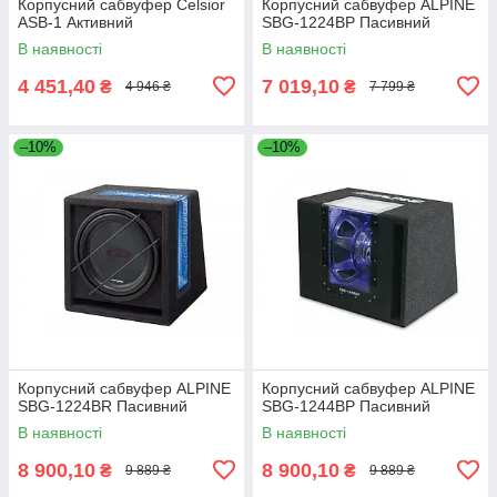
Корпусний сабвуфер Celsior
Корпусний сабвуфер ALPINE
ASB-1 Активний
SBG-1224BP Пасивний
В наявності
В наявності
4 451,40
7 019,10
₴
₴
4 946 ₴
7 799 ₴
–10%
–10%
Корпусний сабвуфер ALPINE
Корпусний сабвуфер ALPINE
SBG-1224BR Пасивний
SBG-1244BP Пасивний
В наявності
В наявності
8 900,10
8 900,10
₴
₴
9 889 ₴
9 889 ₴