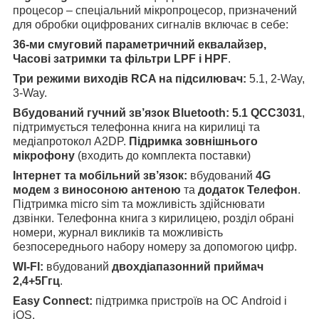
процесор – спеціальний мікропроцесор, призначений
для обробки оцифрованих сигналів включає в себе:
36-ми смуговий параметричний еквалайзер,
Часові затримки та фільтри LPF і HPF
.
Три режими виходів RCA на підсилювач:
5.1, 2-Way,
3-Way.
Вбудований гучний зв’язок Bluetooth:
5.1 QCC3031
,
підтримується телефонна книга на кирилиці та
медіапротокол A2DP.
Підримка зовнішнього
мікрофону
(входить до комплекта поставки)
Інтернет та мобільний зв’язок:
вбудований
4G
модем з виносоною антеною
та
додаток Телефон
.
Підтримка micro sim та можливість здійснювати
дзвінки. Телефонна книга з кирилицею, розділ обрані
номери, журнал викликів та можливість
безпосереднього набору номеру за допомогою цифр.
WI-FI:
вбудований
двохдіапазонний приймач
2,4+5Ггц
.
Easy Connect:
підтримка пристроїв на ОС Android і
iOS.