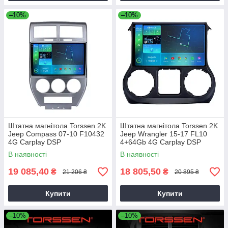
–10%
–10%
Штатна магнітола Torssen 2K
Штатна магнітола Torssen 2K
Jeep Compass 07-10 F10432
Jeep Wrangler 15-17 FL10
4G Carplay DSP
4+64Gb 4G Carplay DSP
В наявності
В наявності
19 085,40
18 805,50
₴
₴
21 206 ₴
20 895 ₴
Купити
Купити
–10%
–10%