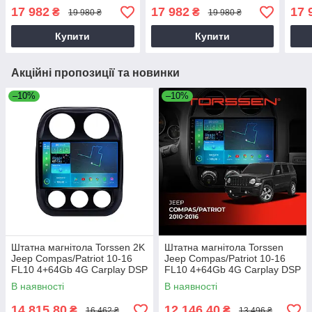
2018 v.1
v.2
2018
17 982
17 982
17 
₴
₴
19 980 ₴
19 980 ₴
Купити
Купити
Акційні пропозиції та новинки
–10%
–10%
Штатна магнітола Torssen 2K
Штатна магнітола Torssen
Jeep Compas/Patriot 10-16
Jeep Compas/Patriot 10-16
FL10 4+64Gb 4G Carplay DSP
FL10 4+64Gb 4G Carplay DSP
В наявності
В наявності
14 815,80
12 146,40
₴
₴
16 462 ₴
13 496 ₴