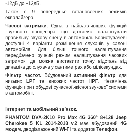
-12дБ до +12дБ.
Також є 9 попередньо встановлених режимів
еквалайзера.
Часові затримки.
Одна з найважливіших функцій
звукового процесора, що дозволяє налаштувати
правильну звукову сцену в автомобілі. Користувачеві
доступні 4 варіанти розміщення слухачів у салоні
автомобіля. Для більш точного налаштування
передбачено ручний режим налаштування часових
затримок, де можна виставити точну відстань від
динаміка до слухача у сантиметрах або мілісекундах.
Фільтр частот.
Вбудований
активний фільтр
для
низьких
LPF
та високих частот
HPF
. Незамінна
функція при побудові сучасної якісної звукової системи
в автомобілі.
Інтернет та мобільний зв’язок.
PHANTOM DVA-2K
10
Pro Max 4G 360° 8+128
Jeep
Cherokee 5 KL 2014-2018 v.2
має вбудований
4G
модем
, дводіапазонний
Wi-Fi
та додаток
Телефон
.