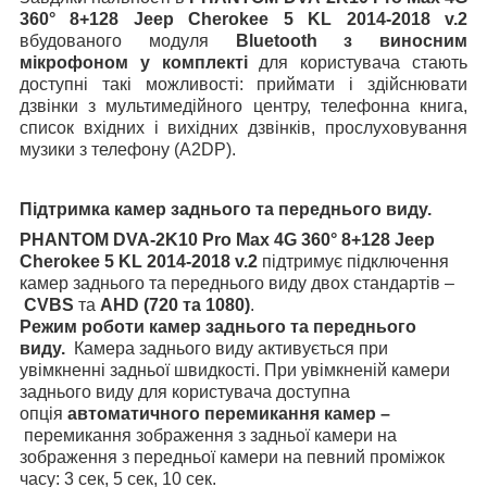
360° 8+128
Jeep Cherokee 5 KL 2014-2018 v.2
вбудованого модуля
Bluetooth з виносним
мікрофоном
у комплекті
для користувача стають
доступні такі можливості: приймати і здійснювати
дзвінки з мультимедійного центру, телефонна книга,
список вхідних і вихідних дзвінків, прослуховування
музики з телефону (A2DP).
Підтримка камер заднього та переднього виду.
PHANTOM DVA-2K
10
Pro Max 4G 360° 8+128
Jeep
Cherokee 5 KL 2014-2018 v.2
підтримує підключення
камер заднього та переднього виду двох стандартів –
CVBS
та
AHD (720 та 1080)
.
Режим роботи камер заднього та переднього
виду.
Камера заднього виду активується при
увімкненні задньої швидкості. При увімкненій камери
заднього виду для користувача доступна
опція
автоматичного перемикання камер –
перемикання зображення з задньої камери на
зображення з передньої камери на певний проміжок
часу: 3 сек, 5 сек, 10 сек.