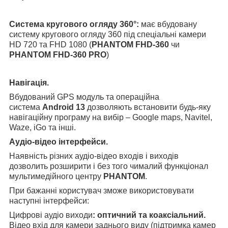
Система кругового огляду 360°:
має вбудовану
систему кругового огляду
360
під спеціальні камери
HD 720 та FHD 1080
(
PHANTOM FHD-360
чи
PHANTOM FHD-360 PRO
)
Навігація.
Вбудований GPS модуль та операційна
система
Android 13
дозволяють встановити будь-яку
навігаційну програму на вибір – Google maps, Navitel,
Waze, iGo та інші.
Аудіо-відео інтерфейси.
Наявність різних аудіо-відео входів і виходів
дозволить розширити і без того чималий функціонал
мультимедійного центру
PHANTOM
.
При бажанні користувач зможе використовувати
наступні інтерфейси:
Цифрові аудіо виходи
: оптичний та коаксіальний.
Відео вхід для камери заднього виду (підтримка камер