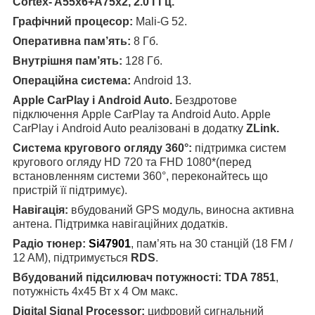
Cortex- A55x6+A75x2, 2.0 ГГц.
Графічний процесор:
Mali-G 52.
Оперативна пам’ять:
8 Гб.
Внутрішня пам’ять:
128 Гб.
Операційна система:
Android 13.
Apple CarPlay і Android Auto.
Бездротове
підключення Apple CarPlay та Android Auto. Apple
CarPlay і Android Auto реалізовані в додатку
ZLink.
Система кругового огляду 360°:
підтримка систем
кругового огляду HD 720 та FHD 1080*(перед
встановленням системи 360°, переконайтесь що
пристрій її підтримує).
Навігація:
вбудований GPS модуль, виносна активна
антена. Підтримка навігаційних додатків.
Радіо тюнер:
Si47901
, пам’ять на 30 станцій (18 FM /
12 AM), підтримується
RDS
.
Вбудований підсилювач потужності:
TDA 7851
,
потужність 4х45 Вт х 4 Ом макс.
Digital Signal Processor:
цифровий сигнальний