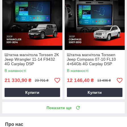
Штатна магнітола Torssen 2K
Штатна магнітола Torssen
Jeep Wrangler 11-14 F9432
Jeep Compass 07-10 FL10
4G Carplay DSP
4+64Gb 4G Carplay DSP
В наявності
В наявності
21 330,90
12 146,40
₴
₴
23 701 ₴
13 496 ₴
Купити
Купити
Показати ще
Про нас