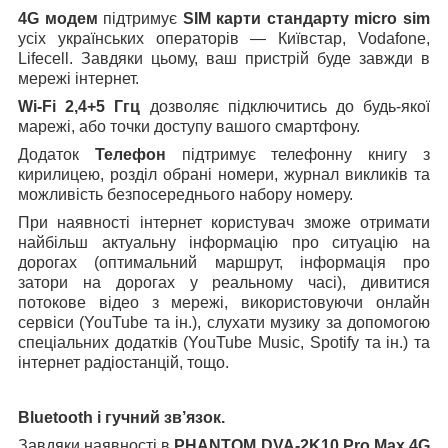
4G модем
підтримує
SIM карти стандарту micro sim
усіх українських операторів — Київстар, Vodafone,
Lifecell. Завдяки цьому, ваш пристрій буде завжди в
мережі інтернет.
Wi-Fi 2,4+5 Ггц
дозволяє підключитись до будь-якої
марежі, або точки доступу вашого смартфону.
Додаток
Телефон
підтримує телефонну книгу з
кирилицею, розділ обрані номери, журнал викликів та
можливість безпосереднього набору номеру.
При наявності інтернет користувач зможе отримати
найбільш актуальну інформацію про ситуацію на
дорогах (оптимальний маршрут, інформація про
затори на дорогах у реальному часі), дивитися
потокове відео з мережі, використовуючи онлайн
сервіси (YouTube та ін.), слухати музику за допомогою
спеціальних додатків (YouTube Music, Spotify та ін.) та
інтернет радіостанцій, тощо.
Bluetooth і гучний зв’язок.
Завдяки наявності в
PHANTOM DVA-2K
10
Pro Max 4G