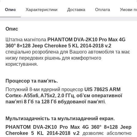
Опис
Характеристики
Доставка
Оплата
Умови п
Опис
Штатна магнітола
PHANTOM DVA-2K
10
Pro Max 4G
360° 8+128 Jeep Cherokee 5 KL 2014-2018 v.2
спеціально розроблена для Вашого автомобіля та має
низку передових рішень для комфортного
користування.
Процесор та пам’ять.
Потужний 8-ми ядерний процесор
UIS 7862S ARM
Cortex- A55x6, A75x2, 2.0 ГГц
,
об’єм оперативної
пам’яті 8 Гб та 128 Гб вбудованої пам’яті
.
Мультизадачність та мультизадачний екран.
PHANTOM
DVA-2K
10
Pro Max 4G 360° 8+128
Jeep
Cherokee 5 KL 2014-2018 v.2
дозволяє абсолютно