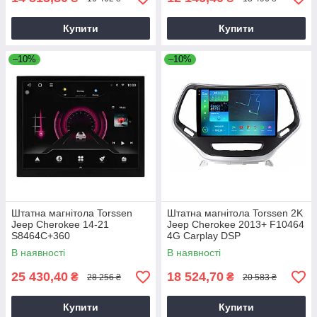
Купити
Купити
–10%
–10%
Штатна магнітола Torssen
Штатна магнітола Torssen 2K
Jeep Cherokee 14-21
Jeep Cherokee 2013+ F10464
S8464C+360
4G Carplay DSP
В наявності
В наявності
25 430,40
18 524,70
₴
₴
28 256 ₴
20 583 ₴
Купити
Купити