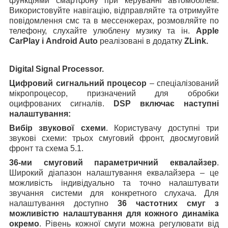
функціями смартфону при керуванні автомобілем.
Використовуйте навігацію, відправляйте та отримуйте
повідомлення смс та в мессенжерах, розмовляйте по
телефону, слухайте улюблену музику та ін.
Apple
CarPlay і Android Auto
реалізовані в додатку
ZLink.
Digital Sіgnal Processor.
Цифровий сигнальний процесор
– спеціалізований
мікропроцесор, призначений для обробки
оцифрованих сигналів.
DSP включає наступні
налаштування:
Вибір звукової схеми
. Користувачу доступні три
звукові схеми: трьох смуговий фронт, двосмуговий
фронт та схема 5.1.
36-ми смуговий параметричний еквалайзер
.
Широкий діапазон налаштування еквалайзера – це
можливість індивідуально та точно налаштувати
звучання системи для конкретного слухача. Для
налаштування доступно
36 частотних смуг
з
можливістю налаштування для кожного динаміка
окремо
. Рівень кожної смуги можна регулювати від