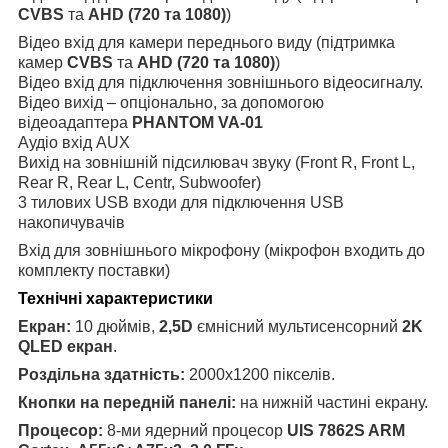
CVBS
та
AHD (720 та 1080)
)
Відео вхід для камери переднього виду (підтримка
камер
CVBS
та
AHD
(720 та 1080)
)
Відео вхід для підключення зовнішнього відеосигналу.
Відео вихід – опціонально, за допомогою
відеоадаптера
PHANTOM VA-01
Аудіо вхід AUX
Вихід на зовнішній підсилювач звуку (Front R, Front L,
Rear R, Rear L, Centr, Subwoofer)
3 тилових USB входи для підключення USB
накопичувачів
Вхід для зовнішнього мікрофону (мікрофон входить до
комплекту поставки)
Технічні характеристики
Екран:
10
дюймів,
2,5D
ємнісний мультисенсорний
2K
QLED екран
.
Роздільна здатність:
2000х1200 пікселів.
Кнопки на передній панелі:
на нижній частині екрану.
Процесор:
8-ми ядерний процесор
UIS 7862S ARM