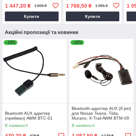
(E53) Carav 16-026
3 Ser
1 447,20
1 768,50
1 0
₴
₴
1 608 ₴
1 965 ₴
Z4
Купити
Купити
Акційні пропозиції та новинки
–10%
–10%
Bluetooth-адаптер AUX (8 pin)
Bluetooth AUX адаптер
для Nissan Teana, Tiida,
(приймач) AWM BTC-01
Murano, X-Trail AWM BTM-09
В наявності
В наявності
430,20
1 057,50
₴
₴
478 ₴
1 175 ₴