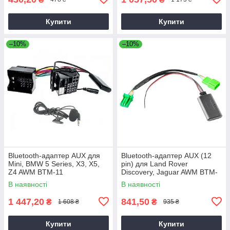
Купити
Купити
–10%
–10%
Bluetooth-адаптер AUX для
Bluetooth-адаптер AUX (12
Mini, BMW 5 Series, X3, X5,
pin) для Land Rover
Z4 AWM BTM-11
Discovery, Jaguar AWM BTM-
05
В наявності
В наявності
1 447,20
841,50
₴
₴
1 608 ₴
935 ₴
Купити
Купити