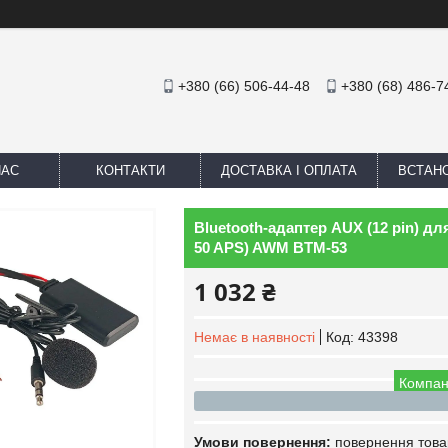
+380 (66) 506-44-48
+380 (68) 486-7
НАС
КОНТАКТИ
ДОСТАВКА І ОПЛАТА
ВСТАН
Bluetooth-адаптер AUX (12 pin) дл
50 APS) AWM BTM-53
1 032 ₴
Немає в наявності
Код:
43398
Компан
повернення това