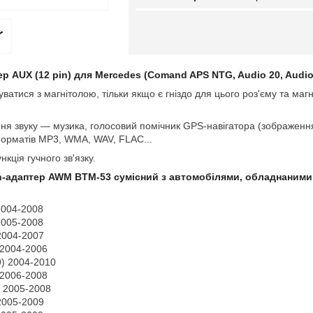
тер AUX
(12 pin)
для Mercedes (Comand APS NTG, Audio 20, Audio
ватися з магнітолою, тільки якщо є гніздо для цього роз'єму та маг
ня звуку — музика, голосовий помічник GPS-навігатора (зображенн
форматів MP3, WMA, WAV, FLAC...
кція гучного зв'язку.
h-адаптер
AWM
BTM-53 сумісний з автомобілями, обладнаним
2004-2008
2005-2008
2004-2007
 2004-2006
9) 2004-2010
 2006-2008
) 2005-2008
2005-2009