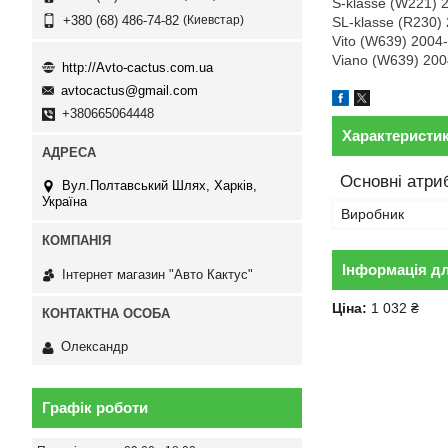
S-klasse (W221) 
Киевстар
+380 (68) 486-74-82
SL-klasse (R230)
Vito (W639) 2004
Viano (W639) 20
http://Avto-cactus.com.ua
avtocactus@gmail.com
+380665064448
Характеристи
Основні атри
Вул.Полтавський Шлях, Харків,
Україна
Виробник
Інформація д
Інтернет магазин "Авто Кактус"
Ціна:
1 032 ₴
Олександр
Графік роботи