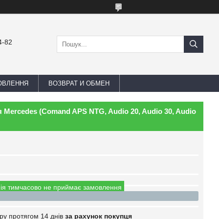
4-82
ОВЛЕННЯ
ВОЗВРАТ И ОБМЕН
я Mercedes (Comand APS NTG, Audio 20, Audio 30, Audio
ія тимчасово не приймає замовлення
ру протягом 14 днів
за рахунок покупця