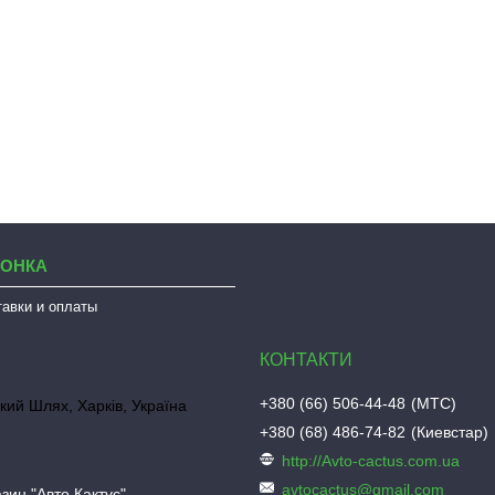
ЛОНКА
тавки и оплаты
+380 (66) 506-44-48
МТС
кий Шлях, Харків, Україна
+380 (68) 486-74-82
Киевстар
http://Avto-cactus.com.ua
avtocactus@gmail.com
зин "Авто Кактус"