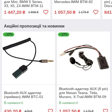
для Mini, BMW 5 Series,
Mercedes AWM BTM-82
pin)
X3, X5, Z4 AWM BTM-11
Disc
BTM
1 447,20
1 057,50
841
₴
₴
1 608 ₴
1 175 ₴
Акційні пропозиції та новинки
–10%
–10%
Bluetooth-адаптер AUX (8 pin)
Bluetooth AUX адаптер
для Nissan Teana, Tiida,
(приймач) AWM BTC-01
Murano, X-Trail AWM BTM-09
В наявності
В наявності
430,20
1 057,50
₴
₴
478 ₴
1 175 ₴