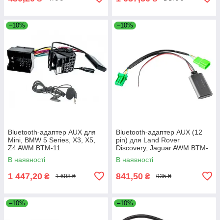
–10%
–10%
Bluetooth-адаптер AUX для
Bluetooth-адаптер AUX (12
Mini, BMW 5 Series, X3, X5,
pin) для Land Rover
Z4 AWM BTM-11
Discovery, Jaguar AWM BTM-
05
В наявності
В наявності
1 447,20
841,50
₴
₴
1 608 ₴
935 ₴
–10%
–10%