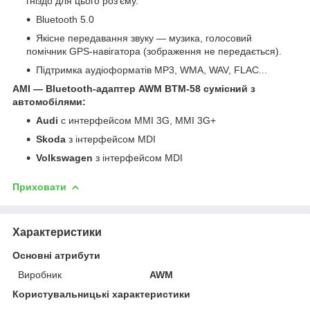
гніздо для цього роз'єму.
Bluetooth 5.0
Якісне передавання звуку — музика, голосовий
помічник GPS-навігатора (зображення не передається).
Підтримка аудіоформатів MP3, WMA, WAV, FLAC...
AMI — Bluetooth-адаптер
AWM
BTM-58 сумісний з
автомобілями:
Audi
с интерфейсом MMI 3G, MMI 3G+
Skoda
з інтерфейсом MDI
Volkswagen
з інтерфейсом MDI
Приховати
Характеристики
Основні атрибути
Виробник
AWM
Користувальницькі характеристики