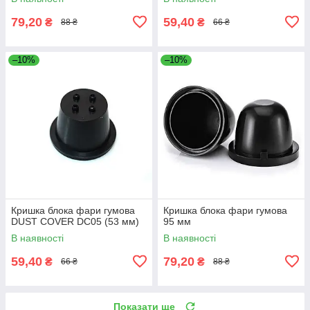
79,20
59,40
₴
₴
88 ₴
66 ₴
–10%
–10%
Кришка блока фари гумова
Кришка блока фари гумова
DUST COVER DC05 (53 мм)
95 мм
В наявності
В наявності
59,40
79,20
₴
₴
66 ₴
88 ₴
Показати ще