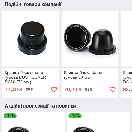
Подібні товари компанії
Кришка блока фари
Кришка блока фари
Криш
гумова DUST COVER
гумова 90 мм
гум
DC10 (76 мм)
DC13
77,40
79,20
83,
₴
₴
86 ₴
88 ₴
Акційні пропозиції та новинки
–10%
–10%