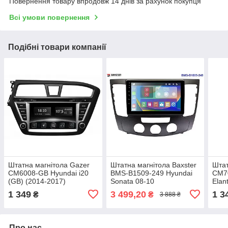
Повернення товару впродовж 14 днів за рахунок покупця
Всі умови повернення
Подібні товари компанії
Штатна магнітола Gazer
Штатна магнітола Baxster
Штат
CM6008-GB Hyundai i20
BMS-B1509-249 Hyundai
CM7
(GB) (2014-2017)
Sonata 08-10
Elan
1 349
3 499,20
1 3
₴
₴
3 888 ₴
Про нас