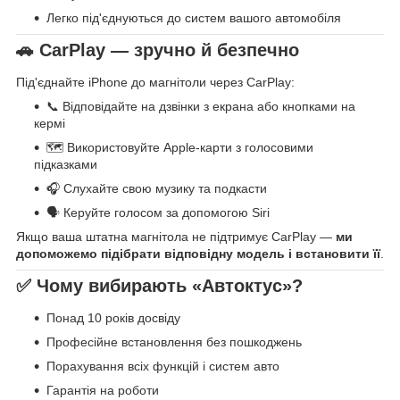
Легко під'єднуються до систем вашого автомобіля
🚗 CarPlay — зручно й безпечно
Під'єднайте iPhone до магнітоли через CarPlay:
📞 Відповідайте на дзвінки з екрана або кнопками на
кермі
🗺 Використовуйте Apple-карти з голосовими
підказками
🎧 Слухайте свою музику та подкасти
🗣 Керуйте голосом за допомогою Siri
Якщо ваша штатна магнітола не підтримує CarPlay —
ми
допоможемо підібрати відповідну модель і встановити її
.
✅ Чому вибирають «Автоктус»?
Понад 10 років досвіду
Професійне встановлення без пошкоджень
Порахування всіх функцій і систем авто
Гарантія на роботи