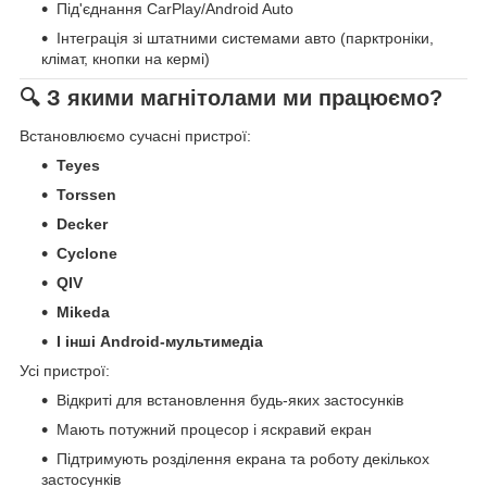
Під'єднання CarPlay/Android Auto
Інтеграція зі штатними системами авто (парктроніки,
клімат, кнопки на кермі)
🔍 З якими магнітолами ми працюємо?
Встановлюємо сучасні пристрої:
Teyes
Torssen
Decker
Cyclone
QIV
Mikeda
І інші Android-мультимедіа
Усі пристрої:
Відкриті для встановлення будь-яких застосунків
Мають потужний процесор і яскравий екран
Підтримують розділення екрана та роботу декількох
застосунків