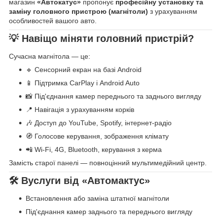
магазин
«Автокатус»
пропонує
професійну установку та
заміну головного пристрою (магнітоли)
з урахуванням
особливостей вашого авто.
💡 Навіщо міняти головний пристрій?
Сучасна магнітола — це:
🔹 Сенсорний екран на базі Android
📱 Підтримка CarPlay і Android Auto
📸 Під'єднання камер переднього та заднього вигляду
📍 Навігація з урахуванням корків
🎶 Доступ до YouTube, Spotify, інтернет-радіо
🧭 Голосове керування, зображення клімату
📲 Wi-Fi, 4G, Bluetooth, керування з керма
Замість старої панелі — повноцінний мультимедійний центр.
🛠 Вуслуги від «Автомактус»
Встановлення або заміна штатної магнітоли
Під'єднання камер заднього та переднього вигляду