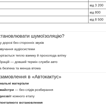
від 3 200
від 800
від 8 500
становлювати шумоїзоляцію?
 дорозі без сторонніх звуків
 звучання аудіосистеми
рігається тепло взимку й прохолода влітку
брацій — довший термін служби авто
а безпека та менша втома
замовлення в «Автокактус»
інальні матеріали
 майстри
— без слідів розбирання
деозвіт
кожного етапу
поетапного встановлення