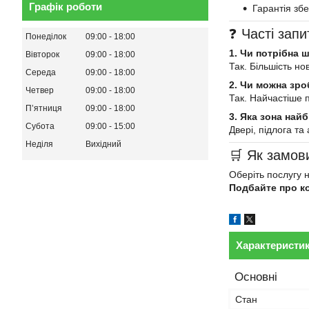
Графік роботи
Гарантія зб
❓ Часті зап
Понеділок
09:00
18:00
1. Чи потрібна 
Вівторок
09:00
18:00
Так. Більшість но
Середа
09:00
18:00
2. Чи можна зр
Четвер
09:00
18:00
Так. Найчастіше 
Пʼятниця
09:00
18:00
3. Яка зона най
Субота
09:00
15:00
Двері, підлога т
Неділя
Вихідний
🛒 Як замов
Оберіть послугу 
Подбайте про к
Характеристи
Основні
Стан