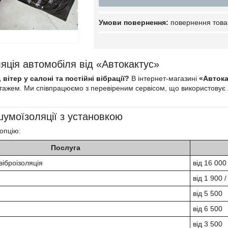
повернення това
яція автомобіля від «Автокактус»
вітер у салоні та постійні вібрації?
В інтернет-магазині
«Автока
нтажем. Ми співпрацюємо з перевіреним сервісом, що використову
шумоїзоляції з установкою
 опцію:
Послуга
віброізоляція
від 16 000
від 1 900 /
від 5 500
від 6 500
від 3 500