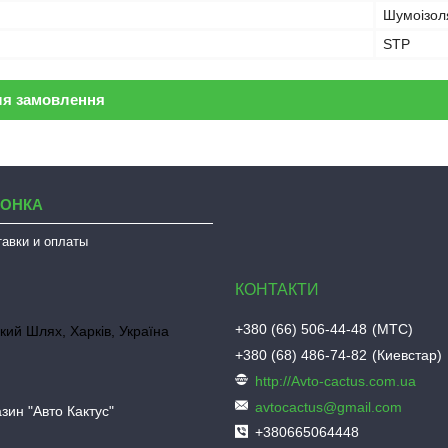
Шумоізол
STP
ля замовлення
ЛОНКА
тавки и оплаты
+380 (66) 506-44-48
МТС
кий Шлях, Харків, Україна
+380 (68) 486-74-82
Киевстар
http://Avto-cactus.com.ua
avtocactus@gmail.com
зин "Авто Кактус"
+380665064448