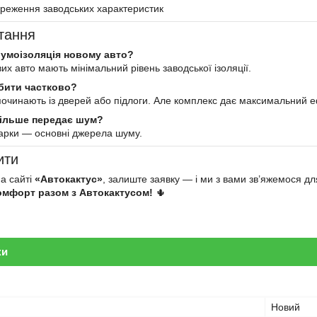
ереження заводських характеристик
итання
шумоізоляція новому авто?
вих авто мають мінімальний рівень заводської ізоляції.
обити частково?
починають із дверей або підлоги. Але комплекс дає максимальний е
більше передає шум?
а арки — основні джерела шуму.
ити
на сайті
«Автокактус»
, залиште заявку — і ми з вами зв’яжемося д
омфорт разом з Автокактусом!
🌵
ки
Новий