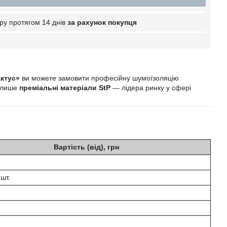
ру протягом 14 днів
за рахунок покупця
ктус»
ви можете замовити професійну шумоїзоляцію
є лише
преміальні матеріали StP
— лідера ринку у сфері
Вартість (від), грн
 шт.