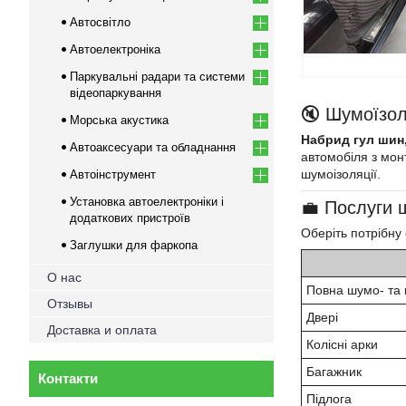
Автосвітло
Автоелектроніка
Паркувальні радари та системи
відеопаркування
🔇 Шумоїзол
Морська акустика
Набрид гул шин, 
Автоаксесуари та обладнання
автомобіля з мо
шумоізоляції.
Автоінструмент
Установка автоелектроніки і
💼 Послуги 
додаткових пристроїв
Оберіть потрібну
Заглушки для фаркопа
О нас
Повна шумо- та 
Отзывы
Двері
Доставка и оплата
Колісні арки
Багажник
Контакти
Підлога