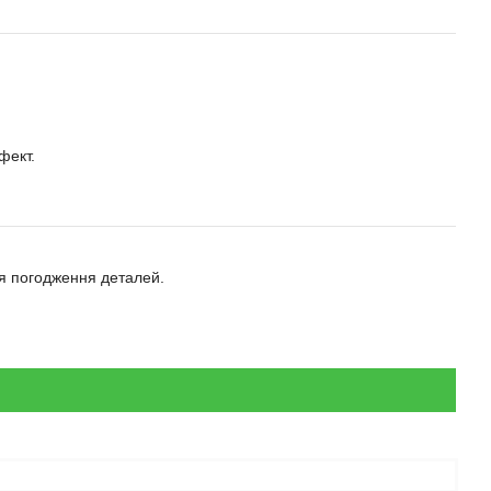
фект.
ля погодження деталей.