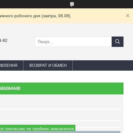
жчого робочого дня (завтра, 08.08).
4-82
ОВЛЕННЯ
ВОЗВРАТ И ОБМЕН
665064448
ія тимчасово не приймає замовлення