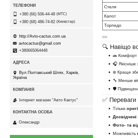
Стеля
МТС
+380 (66) 506-44-48
Капот
Киевстар
+380 (68) 486-74-82
Торпедо
http://Avto-cactus.com.ua
avtocactus@gmail.com
🔍 Навіщо в
+380665064448
🚗 Комфорт у
🎧 Якісніше
❄️ Краще збе
Вул.Полтавський Шлях, Харків,
Україна
🔧 Менше ві
🛡 Підвищен
✅ Переваги 
Інтернет магазин "Авто Кактус"
Тільки
ориг
Досвідчені
Олександр
Фото- та ві
Можливість