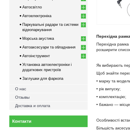
Автосвітло
Автоелектроніка
Паркувальні радари та системи
відеопаркування
Перехідна рамка
Морська акустика
Перехідна рамка 
Автоаксесуари та обладнання
розширити список
Автоінструмент
Установка автоелектроніки і
Як вибирають пер
додаткових пристроїв
Щоб знайти перех
Заглушки для фаркопа
• марку та модель
О нас
• рік випуску;
• комплектацію;
Отзывы
• бажано — місце 
Доставка и оплата
Особливості вста
Контакти
Більшість аксесу