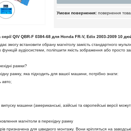
повернення това
 серії QIV QBR-F 0384-68 для Honda FR-V, Edix 2003-2009 10 дю
дає змогу встановити обрану магнітолу замість стандартного мульт
 функцій аудіосистеми, поліпшити якість зображення або просто зам
ехідні рамки?
ідну рамку, яка підходить для вашої машини, потрібно знати:
 авто;
випуску машини (американські, азійські та європейські версії можут
новлення магнітоли в перехідну рамку
арів призначена для швидкого монтажу. Вони кріпляться на заводськ