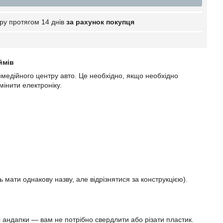
ру протягом 14 днів
за рахунок покупця
ймів
имедійного центру авто. Це необхідно, якщо необхідно
інити електроніку.
ь мати однакову назву, але відрізнятися за конструкцією).
і андапки — вам не потрібно свердлити або різати пластик.