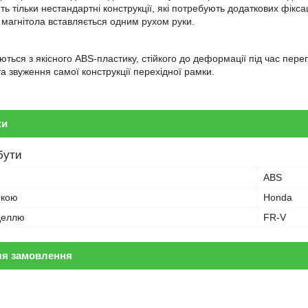
ь тільки нестандартні конструкції, які потребують додаткових фікс
 магнітола вставляється одним рухом руки.
ться з якісного ABS-пластику, стійкого до деформації під час пере
а звуження самої конструкції перехідної рамки.
ки
бути
ABS
ркою
Honda
оделлю
FR-V
ля замовлення