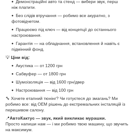
Демонстраційні авто та стенд — вибери звук, перш
ніж платити.
Без слідів втручання — робимо все акуратно, з
фотовідчетом.
Працюємо під ключ — від концепції до останнього
настроювання.
Гарантія — на обладнання, встановлення й навіть є
підмінний фонд.
💡
Ціни від:
Акустика — от 1200 грн
Сабвуфер — от 1800 грн
Шумоізоляція — від 1600 грн/двер
Настроювання — від 100 грн
🔧 Хочете етапний тюнінг? Чи готуєтеся до змагань? Ми
робимо все: від OEM рішень до екстремальних інсталяцій із
перешивом салону.
📍
АвтоКактус — звук, який викликає мурашки.
Просто напиши нам — і ми робимо твою машину, що звучить
на максимум.