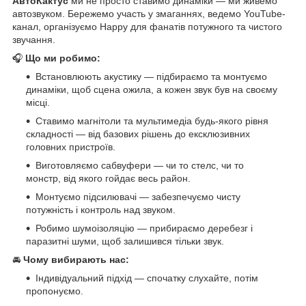
АвтоКактус
ми не просто ставимо динаміки — ми живемо
автозвуком. Бережемо участь у змаганнях, ведемо YouTube-
канал, організуємо Happy для фанатів потужного та чистого
звучання.
🎧
Що ми робимо:
Встановлюють акустику — підбираємо та монтуємо
динаміки, щоб сцена ожила, а кожен звук був на своєму
місці.
Ставимо магнітоли та мультимедіа будь-якого рівня
складності — від базових рішень до ексклюзивних
головних пристроїв.
Виготовляємо сабвуфери — чи то стелс, чи то
монстр, від якого гойдає весь район.
Монтуємо підсилювачі — забезпечуємо чисту
потужність і контроль над звуком.
Робимо шумоізоляцію — прибираємо деребезг і
паразитні шуми, щоб залишився тільки звук.
🚘
Чому вибирають нас:
Індивідуальний підхід — спочатку слухайте, потім
пропонуємо.