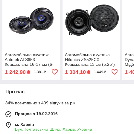
Автомобільна акустика
Автомобільна акустика
Авто
Autotek ATS653
Hifonics ZS525CX
Dyna
Коаксіальна 16-17 см (6-
Коаксіальна 13 см (5.25")
Мідб
6.5")
1 242,90
1 304,10
1 4
₴
₴
1 381 ₴
1 449 ₴
Про нас
84% позитивних з 409 відгуків за рік
Працює з 19.02.2016
м. Харків
Вул.Полтавський Шлях, Харків, Україна