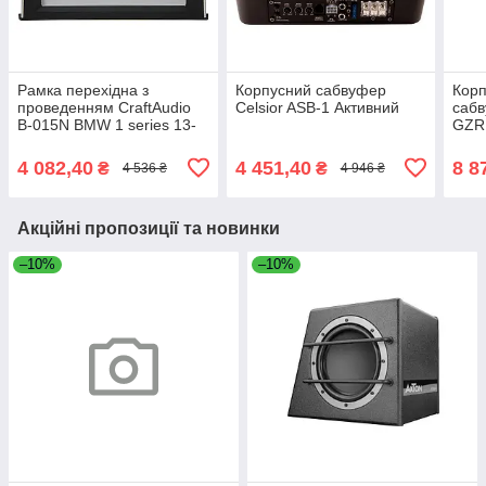
Рамка перехідна з
Корпусний сабвуфер
Корп
проведенням CraftAudio
Celsior ASB-1 Активний
сабв
B-015N BMW 1 series 13-
GZR
16 9"
4 082,40
4 451,40
8 8
₴
₴
4 536 ₴
4 946 ₴
Акційні пропозиції та новинки
–10%
–10%