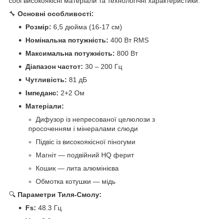
собі високоякісні матеріали та технологічні характеристики:
🔧
Основні особливості:
Розмір:
6,5 дюйма (16-17 см)
Номінальна потужність:
400 Вт RMS
Максимальна потужність:
800 Вт
Діапазон частот:
30 – 200 Гц
Чутливість:
81 дБ
Імпеданс:
2+2 Ом
Матеріали:
Дифузор із непресованої целюлози з
просоченням і мінералами слюди
Підвіс із високоякісної піногуми
Магніт — подвійний HQ ферит
Кошик — лита алюмінієва
Обмотка котушки — мідь
🔍
Параметри Тиля-Смолу:
Fs:
48.3 Гц