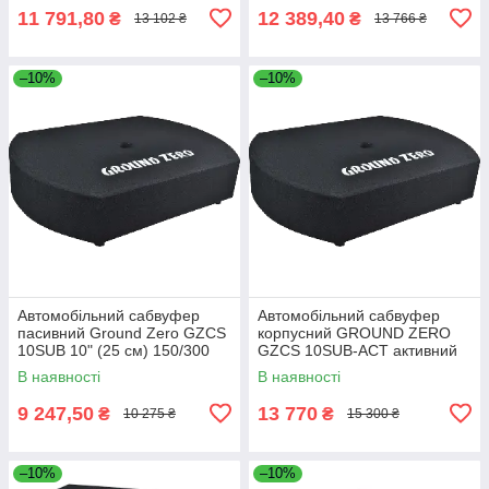
11 791,80
12 389,40
₴
₴
13 102 ₴
13 766 ₴
–10%
–10%
Автомобільний сабвуфер
Автомобільний сабвуфер
пасивний Ground Zero GZCS
корпусний GROUND ZERO
10SUB 10" (25 см) 150/300
GZCS 10SUB-ACT активний
Вт.
150\300 Вт. 10" (25 см)
В наявності
В наявності
9 247,50
13 770
₴
₴
10 275 ₴
15 300 ₴
–10%
–10%