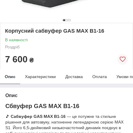
Корпусний сабвуфер GAS MAX B1-16
В наявності
Роздріб
7 600
₴
Опис
Характеристики
Доставка
Оплата
Умови п
Опис
Cбвуфер GAS MAX B1-16
🎵
Сабвуфер GAS MAX B1-16
— це потужне та стильне
рішення для автозвуку, натхненне легендарною серією MAX
S1. Його 6,5-дюймовий низькочастотний динамік поєднує в