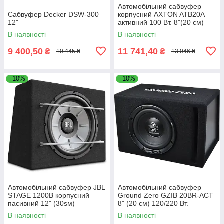
Автомобільний сабвуфер
Сабвуфер Decker DSW-300
корпусний AXTON ATB20A
12"
активний 100 Вт. 8"(20 см)
В наявності
В наявності
9 400,50
11 741,40
₴
₴
10 445 ₴
13 046 ₴
–10%
–10%
Автомобільний сабвуфер JBL
Автомобільний сабвуфер
STAGE 1200B корпусний
Ground Zero GZIB 20BR-ACT
пасивний 12" (30sм)
8" (20 см) 120/220 Вт.
250/1000Вт 4Ом
В наявності
В наявності