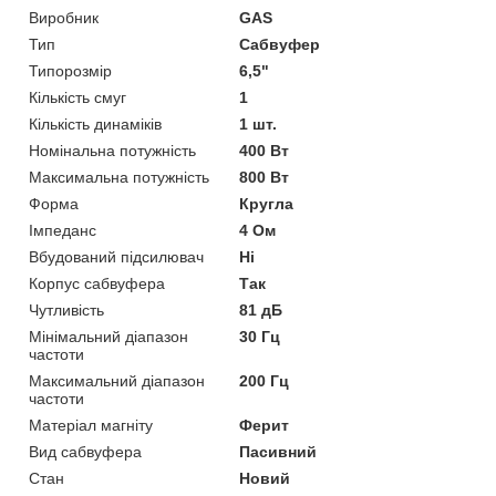
Виробник
GAS
Тип
Сабвуфер
Типорозмір
6,5"
Кількість смуг
1
Кількість динаміків
1 шт.
Номінальна потужність
400 Вт
Максимальна потужність
800 Вт
Форма
Кругла
Імпеданс
4 Ом
Вбудований підсилювач
Ні
Корпус сабвуфера
Так
Чутливість
81 дБ
Мінімальний діапазон
30 Гц
частоти
Максимальний діапазон
200 Гц
частоти
Матеріал магніту
Ферит
Вид сабвуфера
Пасивний
Стан
Новий