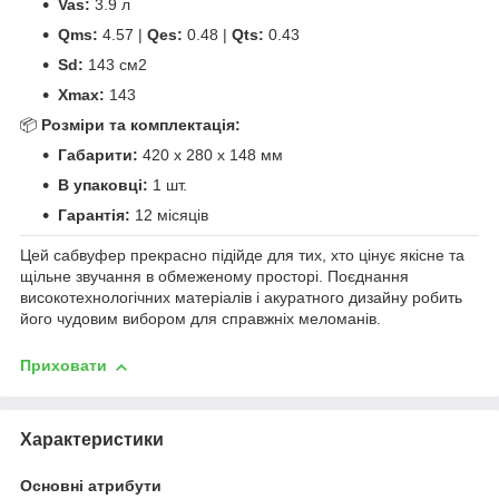
Vas:
3.9 л
Qms:
4.57 |
Qes:
0.48 |
Qts:
0.43
Sd:
143 см2
Xmax:
143
📦
Розміри та комплектація:
Габарити:
420 x 280 x 148 мм
В упаковці:
1 шт.
Гарантія:
12 місяців
Цей сабвуфер прекрасно підійде для тих, хто цінує якісне та
щільне звучання в обмеженому просторі. Поєднання
високотехнологічних матеріалів і акуратного дизайну робить
його чудовим вибором для справжніх меломанів.
Приховати
Характеристики
Основні атрибути