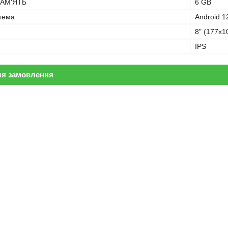
АМ'ЯТЬ
6 GB
тема
Android 1
8" (177х1
IPS
ля замовлення