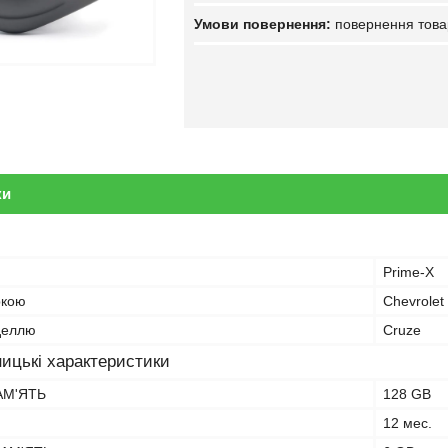
повернення това
ки
Prime-X
ркою
Chevrolet
оделлю
Cruze
ицькі характеристики
АМ'ЯТЬ
128 GB
12 мес.