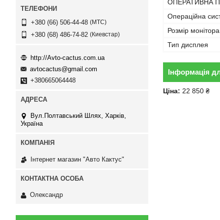
ОПЕРАТИВНА П
Операційна сис
МТС
+380 (66) 506-44-48
Розмір монітора
Киевстар
+380 (68) 486-74-82
Тип дисплея
http://Avto-cactus.com.ua
avtocactus@gmail.com
Інформація д
+380665064448
Ціна:
22 850 ₴
Вул.Полтавський Шлях, Харків,
Україна
Інтернет магазин "Авто Кактус"
Олександр