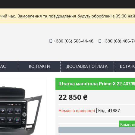
очий час. Замовлення та повідомлення будуть оброблені з 09:00 най
+380 (66) 506-44-48
+380 (68) 486-7
НАС
КОНТАКТИ
ДОСТАВКА І ОПЛАТА
ВСТАН
Штатна магнітола Prime-X 22-407/8K
22 850 ₴
Немає в наявності
Код:
41887
Компан