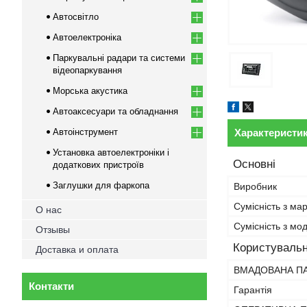
Автосвітло
Автоелектроніка
Паркувальні радари та системи
відеопаркування
Морська акустика
Автоаксесуари та обладнання
Автоінструмент
Характеристи
Установка автоелектроніки і
Основні
додаткових пристроїв
Заглушки для фаркопа
Виробник
Сумісність з ма
О нас
Сумісність з м
Отзывы
Користувальн
Доставка и оплата
ВМАДОВАНА П
Контакти
Гарантія