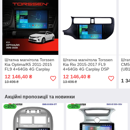
Штатна магнітола Torssen
Штатна магнітола Torssen
Штат
Kia Optima/K5 2011-2015
Kia Rio 2015-2017 FL9
CM50
FL9 4+64Gb 4G Carplay
4+64Gb 4G Carplay DSP
(UB1
DSP
12 146,40
12 146,40
₴
₴
1 3
13 496 ₴
13 496 ₴
Акційні пропозиції та новинки
–10%
–10%