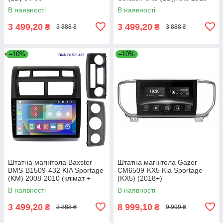
В наявності
В наявності
3 499,20
3 499,20
₴
₴
3 888 ₴
3 888 ₴
–10%
–10%
Штатна магнітола Baxster
Штатна магнітола Gazer
BMS-B1509-432 KIA Sportage
CM6509-KX5 Kia Sportage
(KM) 2008-2010 (клімат +
(KX5) (2018+)
конд.)
В наявності
В наявності
3 499,20
8 999,10
₴
₴
3 888 ₴
9 999 ₴