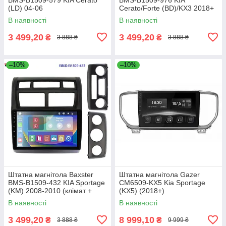
(LD) 04-06
Cerato/Forte (BD)/KX3 2018+
В наявності
В наявності
3 499,20
3 499,20
₴
₴
3 888 ₴
3 888 ₴
–10%
–10%
Штатна магнітола Baxster
Штатна магнітола Gazer
BMS-B1509-432 KIA Sportage
CM6509-KX5 Kia Sportage
(KM) 2008-2010 (клімат +
(KX5) (2018+)
конд.)
В наявності
В наявності
3 499,20
8 999,10
₴
₴
3 888 ₴
9 999 ₴