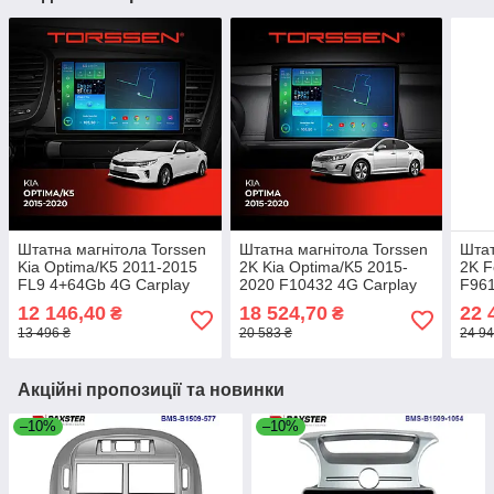
Штатна магнітола Torssen
Штатна магнітола Torssen
Штат
Kia Optima/K5 2011-2015
2K Kia Optima/K5 2015-
2K F
FL9 4+64Gb 4G Carplay
2020 F10432 4G Carplay
F961
DSP
DSP
12 146,40
18 524,70
22 
₴
₴
13 496 ₴
20 583 ₴
24 94
Акційні пропозиції та новинки
–10%
–10%