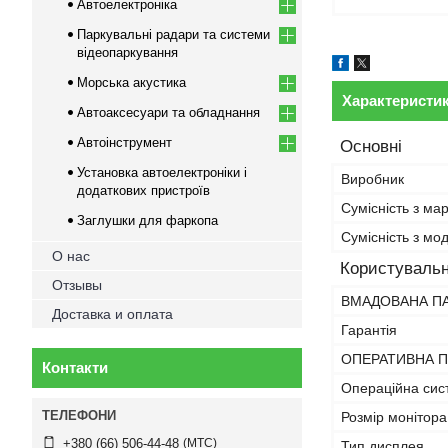
Автоелектроніка
Паркувальні радари та системи
відеопаркування
Морська акустика
Характеристи
Автоаксесуари та обладнання
Автоінструмент
Основні
Установка автоелектроніки і
Виробник
додаткових пристроїв
Сумісність з ма
Заглушки для фаркопа
Сумісність з м
О нас
Користувальн
Отзывы
ВМАДОВАНА П
Доставка и оплата
Гарантія
ОПЕРАТИВНА П
Контакти
Операційна сис
Розмір монітора
МТС
+380 (66) 506-44-48
Тип дисплея