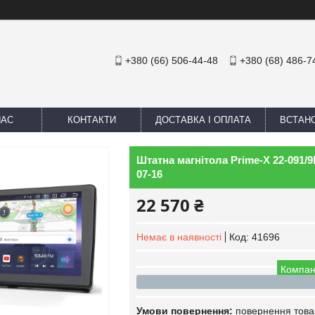
+380 (66) 506-44-48
+380 (68) 486-7
НАС
КОНТАКТИ
ДОСТАВКА І ОПЛАТА
ВСТАН
Штатна магнітола Prime-X 22-091/9M
07-16
22 570 ₴
Немає в наявності
Код:
41696
Компан
повернення това