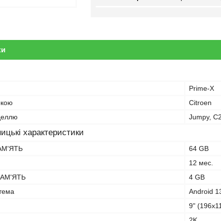
ки
Prime-X
ркою
Citroen
оделлю
Jumpy, C2
ицькі характеристики
АМ'ЯТЬ
64 GB
12 мес.
АМ'ЯТЬ
4 GB
тема
Android 1
9" (196х1
2K