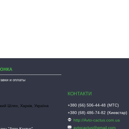
ЛОНКА
тавки и оплаты
+380 (66) 506-44-48
МТС
кий Шлях, Харків, Україна
+380 (68) 486-74-82
Киевстар
http://Avto-cactus.com.ua
avtocactus@gmail.com
зин "Авто Кактус"