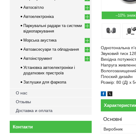
Автосвітло
–10%
Автоелектроніка
Паркувальні радари та системи
відеопаркування
Морська акустика
Однотональна п'є
Автоаксесуари та обладнання
Звуковий тиск 12
Автоінструмент
Вихідна потужніст
Напруга живлення
Установка автоелектроніки і
Вологозахищений
додаткових пристроїв
Плоский дизайн
Заглушки для фаркопа
Розмір: 80 (Д) x 
О нас
Отзывы
Характеристи
Доставка и оплата
Основні
Контакти
Виробник