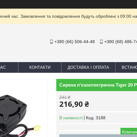
бочий час. Замовлення та повідомлення будуть оброблені з 09:00 на
+380 (66) 506-44-48
+380 (68) 486-7
НАС
КОНТАКТИ
ДОСТАВКА І ОПЛАТА
ВСТАН
Сирена п'єзоелектрична Tiger 20 P
241 ₴
216,90 ₴
В наявності
Код:
3188
Компан