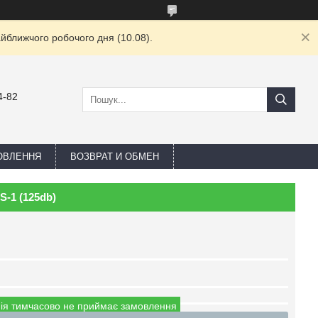
йближчого робочого дня (10.08).
4-82
ОВЛЕННЯ
ВОЗВРАТ И ОБМЕН
S-1 (125db)
ія тимчасово не приймає замовлення