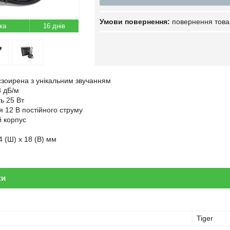
повернення това
16 днів
зоирена з унікальним звучанням
8 дБ/м
ь 25 Вт
 12 В постійного струму
 корпус
54 (Ш) x 18 (В) мм
ки
Tiger