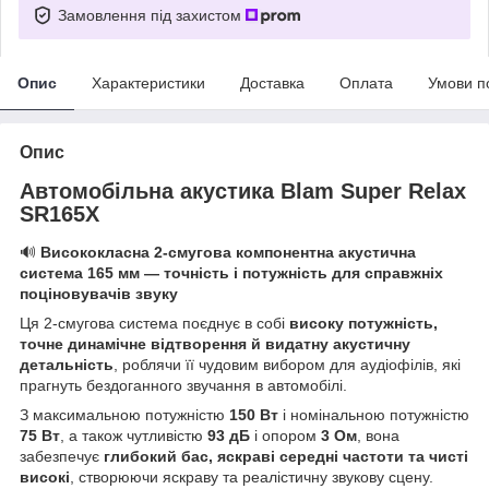
Замовлення під захистом
Опис
Характеристики
Доставка
Оплата
Умови п
Опис
Автомобільна акустика Blam Super Relax
SR165X
🔊
Висококласна 2-смугова компонентна акустична
система 165 мм — точність і потужність для справжніх
поціновувачів звуку
Ця 2-смугова система поєднує в собі
високу потужність,
точне динамічне відтворення й видатну акустичну
детальність
, роблячи її чудовим вибором для аудіофілів, які
прагнуть бездоганного звучання в автомобілі.
З максимальною потужністю
150 Вт
і номінальною потужністю
75 Вт
, а також чутливістю
93 дБ
і опором
3 Ом
, вона
забезпечує
глибокий бас, яскраві середні частоти та чисті
високі
, створюючи яскраву та реалістичну звукову сцену.