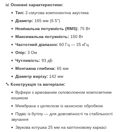
📊
Основні характеристики:
Тип:
2-смугова компонентна акустика
Діаметр:
165 мм (6.5")
Номінальна потужність (RMS):
75 Вт
Максимальна потужність:
150 Вт
Частотний діапазон:
60 Гц — 25 кГц
Опір:
3 Ом
Чутливість:
93 дБ
Монтажна глибина:
65 мм
Діаметр вирізу:
142 мм
🔧
Конструкція та матеріали:
Вуфери з армованим скловолокном композитним
кошиком
Мембрана з целюлози із захисною обробкою
Підвіс із бутілу — для довговічності та стабільності
звучання
Звукова котушка 25 мм на каптоновому каркасі