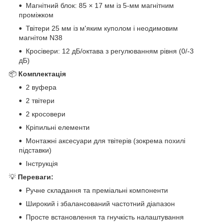
Магнітний блок: 85 × 17 мм із 5-мм магнітним
проміжком
Твітери 25 мм із м'яким куполом і неодимовим
магнітом N38
Кросівери: 12 дБ/октава з регулюванням рівня (0/-3
дБ)
📦
Комплектація
2 вуфера
2 твітери
2 кросовери
Кріпильні елементи
Монтажні аксесуари для твітерів (зокрема похилі
підставки)
Інструкція
💡
Переваги:
Ручне складання та преміальні компоненти
Широкий і збалансований частотний діапазон
Просте встановлення та гнучкість налаштування