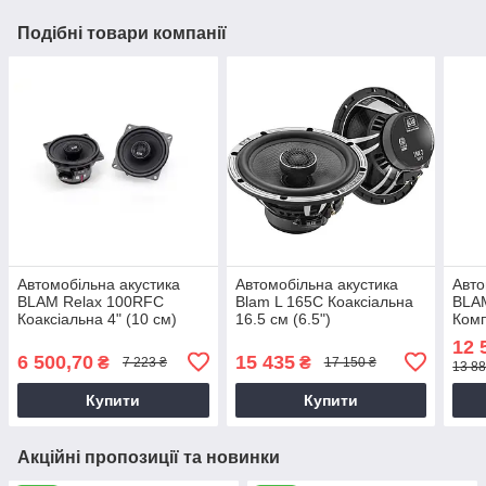
Подібні товари компанії
Автомобільна акустика
Автомобільна акустика
Авто
BLAM Relax 100RFC
Blam L 165C Коаксіальна
BLA
Коаксіальна 4" (10 см)
16.5 см (6.5")
Комп
12 
6 500,70
15 435
₴
₴
7 223 ₴
17 150 ₴
13 88
Купити
Купити
Акційні пропозиції та новинки