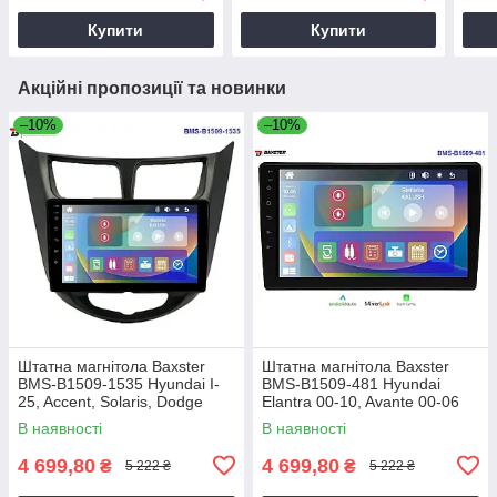
Купити
Купити
Акційні пропозиції та новинки
–10%
–10%
Штатна магнітола Baxster
Штатна магнітола Baxster
BMS-B1509-1535 Hyundai I-
BMS-B1509-481 Hyundai
25, Accent, Solaris, Dodge
Elantra 00-10, Avante 00-06
Attitude
В наявності
В наявності
4 699,80
4 699,80
₴
₴
5 222 ₴
5 222 ₴