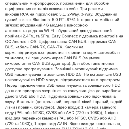
спеціальний мікропроцесор, призначений для обробки
оцифрованих сигналів включає в себе: Три режими
виходів RCA на підсилювач: 5.1, 2-Way, 3-Way. Вбудований
гучний зв’язок Bluetooth: 5.0 RTL8761 Інтернет та мобільний
зв’язок: вбудований 4G модем з виносоною
антеною та додаток WI-FI: вбудований двохдіапазонний
приймач 2,4Ггц та 5Ггц. Easy Connect: підтримка пристроїв на
ОС Android і iOS. Цифрова шина CAN BUS: підтримка CAN
BUS, кабель CAN-RX, CAN-TX. Кнопки на
кермі: підтримуються резистивні кнопки на кермі автомобіля
та кнопки, які працюють через CAN BUS (за умови
використання CAN BUS адаптера). Для обох типів кнопок
доступне програмування. Зовнішні накопичувачі: підтримка
USB накопичувачів та зовнішніх HDD 2,5. Не всі зовнішні USB
накопичувачі та HDD можуть підтримуватися цим пристроєм.
Перед підключенням USB накопичувача та зовнішнього HDD
до цього пристрою зверніться за консультацією до виробника
даного USB або HDD. Підтримка зовнішнього підсилювача
звуку: 6 каналів (центральний, передній лівий і правий, задній
лівий і правий, сабвуфер). Відео входи: 1 камера заднього
виду (PAL або NTSC, CVBS або AHD (720 та 1080)), 1 відео
вхід для передньої камери (PAL або NTSC, CVBS або AHD
(720 та 1080)), 1 відео вхід AV IN. Відео виходи: опціонально,
за допомогою відеоадаптера PHANTOM VA-01. Аудіо