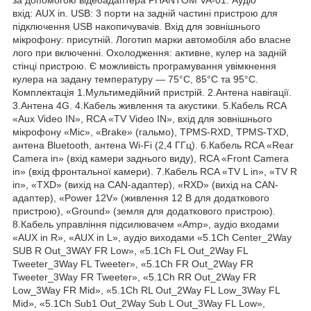
вхід: AUX in. USB: 3 порти на задній частині пристрою для
підключення USB накопичувачів. Вхід для зовнішнього
мікрофону: присутній. Логотип марки автомобіля або власне
лого при включенні. Охолодження: активне, кулер на задній
стінці пристрою. Є можливість програмування увімкнення
кулера на задану температуру — 75°С, 85°С та 95°С.
Комплектація 1.Мультимедійний пристрій. 2.Антена навігації.
3.Антена 4G. 4.Кабель живлення та акустики. 5.Кабель RCA
«Aux Video IN», RCA «TV Video IN», вхід для зовнішнього
мікрофону «Mic», «Brake» (гальмо), TPMS-RXD, TPMS-TXD,
антена Bluetooth, антена Wi-Fi (2,4 ГГц). 6.Кабель RCA «Rear
Camera in» (вхід камери заднього виду), RCA «Front Camera
in» (вхід фронтальної камери). 7.Кабель RCA «TV L in», «TV R
in», «TXD» (вихід на CAN-адаптер), «RXD» (вихід на CAN-
адаптер), «Power 12V» (живлення 12 В для додаткового
пристрою), «Ground» (земля для додаткового пристрою).
8.Кабель управління підсилювачем «Amp», аудіо входами
«AUX in R», «AUX in L», аудіо виходами «5.1Ch Center_2Way
SUB R Out_3WAY FR Low», «5.1Ch FL Out_2Way FL
Tweeter_3Way FL Tweeter», «5.1Ch FR Out_2Way FR
Tweeter_3Way FR Tweeter», «5.1Ch RR Out_2Way FR
Low_3Way FR Mid», «5.1Ch RL Out_2Way FL Low_3Way FL
Mid», «5.1Ch Sub1 Out_2Way Sub L Out_3Way FL Low»,