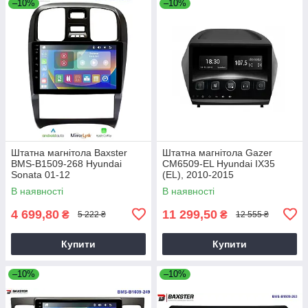
–10%
–10%
Штатна магнітола Baxster
Штатна магнітола Gazer
BMS-B1509-268 Hyundai
CM6509-EL Hyundai IX35
Sonata 01-12
(EL), 2010-2015
В наявності
В наявності
4 699,80
11 299,50
₴
₴
5 222 ₴
12 555 ₴
Купити
Купити
–10%
–10%