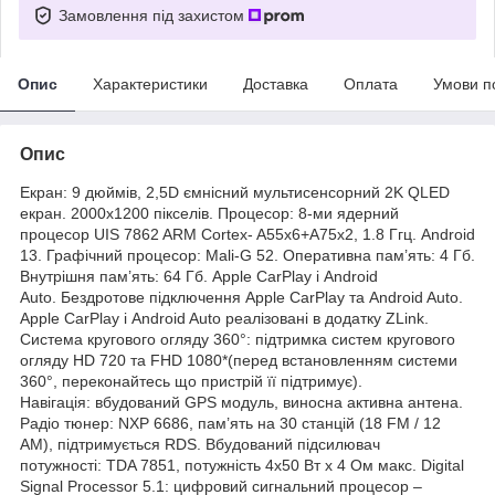
Замовлення під захистом
Опис
Характеристики
Доставка
Оплата
Умови п
Опис
Екран: 9 дюймів, 2,5D ємнісний мультисенсорний 2K QLED
екран. 2000х1200 пікселів. Процесор: 8-ми ядерний
процесор UIS 7862 ARM Cortex- A55x6+A75x2, 1.8 Ггц. Android
13. Графічний процесор: Mali-G 52. Оперативна пам’ять: 4 Гб.
Внутрішня пам’ять: 64 Гб. Apple CarPlay і Android
Auto. Бездротове підключення Apple CarPlay та Android Auto.
Apple CarPlay і Android Auto реалізовані в додатку ZLink.
Система кругового огляду 360°: підтримка систем кругового
огляду HD 720 та FHD 1080*(перед встановленням системи
360°, переконайтесь що пристрій її підтримує).
Навігація: вбудований GPS модуль, виносна активна антена.
Радіо тюнер: NXP 6686, пам’ять на 30 станцій (18 FM / 12
AM), підтримується RDS. Вбудований підсилювач
потужності: TDA 7851, потужність 4х50 Вт х 4 Ом макс. Digital
Signal Processor 5.1: цифровий сигнальний процесор –