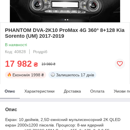
PHANTOM DVA-2K10 ProMax 4G 360° 8+128 Kia
Sorento (UM) 2017-2019
В наявності
Код: 40828
Роздріб
17 982
₴
19 980 ₴
Економія
1998 ₴
Залишилось
17 днів
Опис
Характеристики
Доставка
Оплата
Умови п
Опис
Екран: 10 дюймів, 2,5D ємнісний мультисенсорний 2K QLED
екран 2000х1200 пікселів. Процесор: 8-ми ядерний