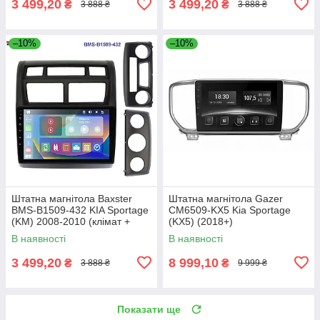
3 499,20
3 499,20
₴
₴
3 888 ₴
3 888 ₴
–10%
–10%
Штатна магнітола Baxster
Штатна магнітола Gazer
BMS-B1509-432 KIA Sportage
CM6509-KX5 Kia Sportage
(KM) 2008-2010 (клімат +
(KX5) (2018+)
конд.)
В наявності
В наявності
3 499,20
8 999,10
₴
₴
3 888 ₴
9 999 ₴
Показати ще