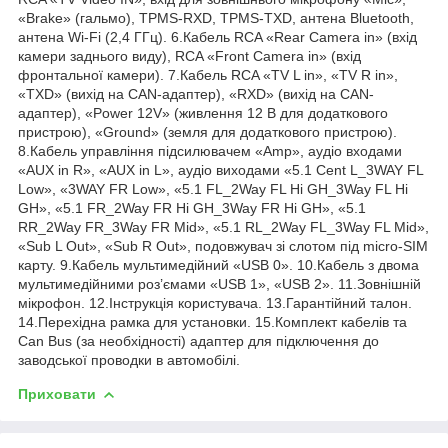
«Brake» (гальмо), TPMS-RXD, TPMS-TXD, антена Bluetooth,
антена Wi-Fi (2,4 ГГц). 6.Кабель RCA «Rear Camera in» (вхід
камери заднього виду), RCA «Front Camera in» (вхід
фронтальної камери). 7.Кабель RCA «TV L in», «TV R in»,
«TXD» (вихід на CAN-адаптер), «RXD» (вихід на CAN-
адаптер), «Power 12V» (живлення 12 В для додаткового
пристрою), «Ground» (земля для додаткового пристрою).
8.Кабель управління підсилювачем «Amp», аудіо входами
«AUX in R», «AUX in L», аудіо виходами «5.1 Cent L_3WAY FL
Low», «3WAY FR Low», «5.1 FL_2Way FL Hi GH_3Way FL Hi
GH», «5.1 FR_2Way FR Hi GH_3Way FR Hi GH», «5.1
RR_2Way FR_3Way FR Mid», «5.1 RL_2Way FL_3Way FL Mid»,
«Sub L Out», «Sub R Out», подовжувач зі слотом під micro-SIM
карту. 9.Кабель мультимедійний «USB 0». 10.Кабель з двома
мультимедійними роз’ємами «USB 1», «USB 2». 11.Зовнішній
мікрофон. 12.Інструкція користувача. 13.Гарантійний талон.
14.Перехідна рамка для установки. 15.Комплект кабелів та
Can Bus (за необхідності) адаптер для підключення до
заводської проводки в автомобілі.
Приховати