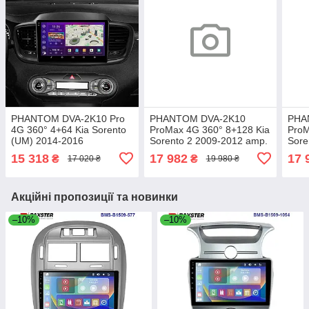
PHANTOM DVA-2K10 Pro
PHANTOM DVA-2K10
PHA
4G 360° 4+64 Kia Sorento
ProMax 4G 360° 8+128 Kia
ProM
(UM) 2014-2016
Sorento 2 2009-2012 amp.
Sore
15 318
17 982
17 
₴
₴
17 020 ₴
19 980 ₴
Акційні пропозиції та новинки
–10%
–10%