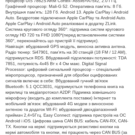
процесор UIS 7862S ARM Cortex- A55x6+A75x2, 2.0 ГГц.
Графічний процесор: Mali-G 52. Оперативна пам’ять: 8 Гб.
Внутрішня пам’ять: 128 Гб. Android 13. Apple CarPlay і Android
Auto. Бездротове підключення Apple CarPlay та Android Auto.
Apple CarPlay і Android Auto реалізовані в додатку ZLink.
Система кругового огляду 360°: підтримка систем кругового
огляду HD 720 та FHD 1080*(перед встановленням системи
360°, переконайтесь що пристрій її підтримує).
Навігація: вбудований GPS модуль, виносна активна антена.
Радіо тюнер: Si47901, пам’ять на 30 станцій (18 FM / 12 AM),
підтримується RDS. Вбудований підсилювач потужності: TDA
7851, потужність 4х45 Вт х 4 Ом макс. Digital Signal
Processor: цифровий сигнальний процесор – спеціальний
мікропроцесор, призначений для обробки оцифрованих
сигналів включає в себе: Вбудований гучний зв’язок
Bluetooth: 5.1 QCC3031, підтримується телефонна книга на
кирилиці та медіапротокол A2DP. Підримка зовнішнього
мікрофону (входить до комплекта поставки) Інтернет та
мобільний зв’язок: вбудований 4G модем з виносоною
антеною та додаток WI-FI: вбудований двохдіапазонний
приймач 2,4+5Ггц. Easy Connect: підтримка пристроїв на ОС
Android і iOS. Цифрова шина CAN BUS: кабель CAN-RX, CAN-
TX. Кнопки на кермі: підтримуються резистивні кнопки на
кермі автомобіля та кнопки, які працюють через CAN BUS (за