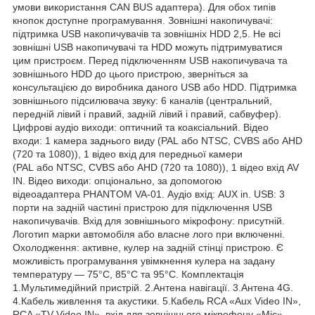
умови використання CAN BUS адаптера). Для обох типів
кнопок доступне програмування. Зовнішні накопичувачі:
підтримка USB накопичувачів та зовнішніх HDD 2,5. Не всі
зовнішні USB накопичувачі та HDD можуть підтримуватися
цим пристроєм. Перед підключенням USB накопичувача та
зовнішнього HDD до цього пристрою, зверніться за
консультацією до виробника даного USB або HDD. Підтримка
зовнішнього підсилювача звуку: 6 каналів (центральний,
передній лівий і правий, задній лівий і правий, сабвуфер).
Цифрові аудіо виходи: оптичний та коаксіальний. Відео
входи: 1 камера заднього виду (PAL або NTSC, CVBS або AHD
(720 та 1080)), 1 відео вхід для передньої камери
(PAL або NTSC, CVBS або AHD (720 та 1080)), 1 відео вхід AV
IN. Відео виходи: опціонально, за допомогою
відеоадаптера PHANTOM VA-01. Аудіо вхід: AUX in. USB: 3
порти на задній частині пристрою для підключення USB
накопичувачів. Вхід для зовнішнього мікрофону: присутній.
Логотип марки автомобіля або власне лого при включенні.
Охолодження: активне, кулер на задній стінці пристрою. Є
можливість програмування увімкнення кулера на задану
температуру — 75°С, 85°С та 95°С. Комплектація
1.Мультимедійний пристрій. 2.Антена навігації. 3.Антена 4G.
4.Кабель живлення та акустики. 5.Кабель RCA «Aux Video IN»,
RCA «TV Video IN», вхід для зовнішнього мікрофону «Mic»,