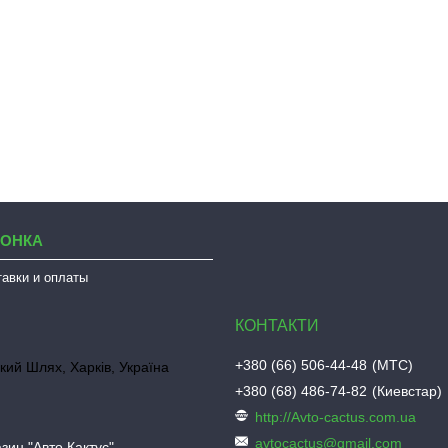
ЛОНКА
тавки и оплаты
+380 (66) 506-44-48
МТС
кий Шлях, Харків, Україна
+380 (68) 486-74-82
Киевстар
http://Avto-cactus.com.ua
avtocactus@gmail.com
зин "Авто Кактус"