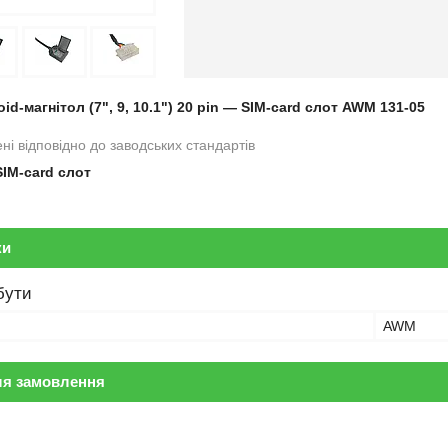
id-магнітол (7", 9, 10.1") 20 pin — SIM-card слот AWM 131-05
ні відповідно до заводських стандартів
SIM-card слот
ки
бути
AWM
ля замовлення