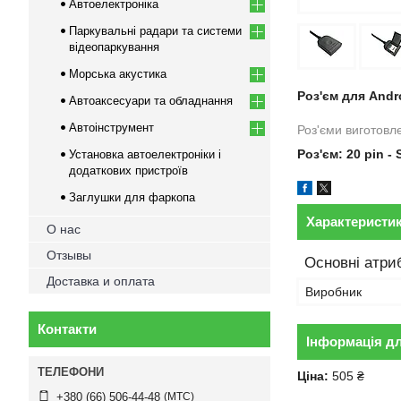
Автоелектроніка
Паркувальні радари та системи
відеопаркування
Морська акустика
Роз'єм для Andro
Автоаксесуари та обладнання
Автоінструмент
Роз'єми виготовле
Роз'єм
: 20 pin -
Установка автоелектроніки і
додаткових пристроїв
Заглушки для фаркопа
Характеристи
О нас
Отзывы
Основні атри
Доставка и оплата
Виробник
Контакти
Інформація д
Ціна:
505 ₴
МТС
+380 (66) 506-44-48