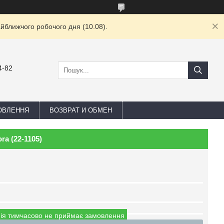
йближчого робочого дня (10.08).
4-82
ОВЛЕННЯ
ВОЗВРАТ И ОБМЕН
a (22-1105)
ія тимчасово не приймає замовлення