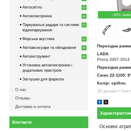
Автосвітло
–10%
Автоелектроніка
Паркувальні радари та системи
відеопаркування
Морська акустика
Перехідна рамка
Автоаксесуари та обладнання
LADA
Автоінструмент
Priora 2007-2014
Установка автоелектроніки і
Перехідна рамк
додаткових пристроїв
Carav 22-1105
:
9
Заглушки для фаркопа
Колір: срібло.
О нас
3D дизайн • Текст
Отзывы
Доставка и оплата
Характеристи
Контакти
Основні атри