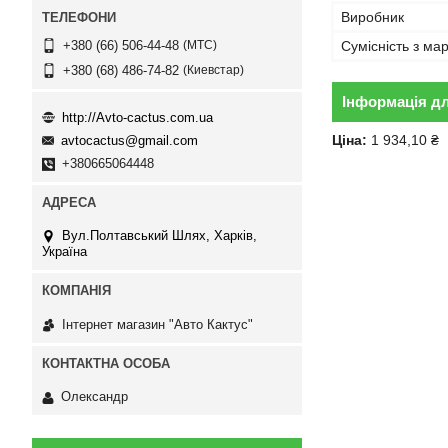
Виробник
МТС
Сумісність з ма
+380 (66) 506-44-48
Киевстар
+380 (68) 486-74-82
Інформація д
http://Avto-cactus.com.ua
Ціна:
1 934,10 ₴
avtocactus@gmail.com
+380665064448
Вул.Полтавський Шлях, Харків,
Україна
Інтернет магазин "Авто Кактус"
Олександр