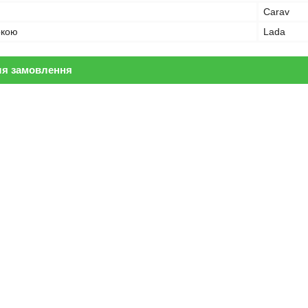
Carav
ркою
Lada
ля замовлення