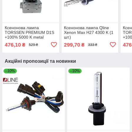
Ксенонова лампа
Ксенонова лампа Qline
Ксе
TORSSEN PREMIUM D1S
Xenon Max H27 4300 K (1
TOR
+100% 5000 K metal
шт.)
+100
(20200096)
(202
476,10
299,70
476
₴
₴
529 ₴
333 ₴
Акційні пропозиції та новинки
–10%
–10%