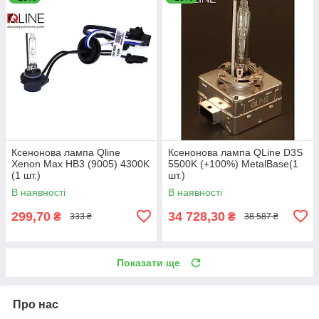
Ксенонова лампа Qline
Ксенонова лампа QLine D3S
Xenon Max HB3 (9005) 4300K
5500K (+100%) MetalBase(1
(1 шт.)
шт.)
В наявності
В наявності
299,70
34 728,30
₴
₴
333 ₴
38 587 ₴
Показати ще
Про нас