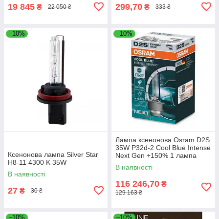
19 845
299,70
₴
₴
22 050 ₴
333 ₴
–10%
–10%
Лампа ксенонова Osram D2S
35W P32d-2 Cool Blue Intense
Ксенонова лампа Silver Star
Next Gen +150% 1 лампа
H8-11 4300 K 35W
(66240CBN)
В наявності
В наявності
116 246,70
₴
27
₴
30 ₴
129 163 ₴
–10%
–10%