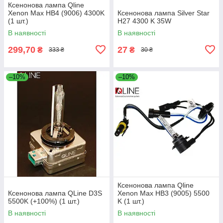
Ксенонова лампа Qline
Xenon Max HB4 (9006) 4300K
Ксенонова лампа Silver Star
(1 шт.)
H27 4300 K 35W
В наявності
В наявності
299,70
27
₴
₴
333 ₴
30 ₴
–10%
–10%
Ксенонова лампа Qline
Ксенонова лампа QLine D3S
Xenon Max HB3 (9005) 5500
5500K (+100%) (1 шт.)
K (1 шт.)
В наявності
В наявності