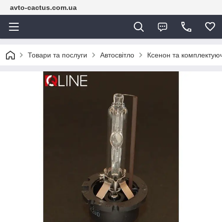
avto-cactus.com.ua
Товари та послуги
Автосвітло
Ксенон та комплектуюч