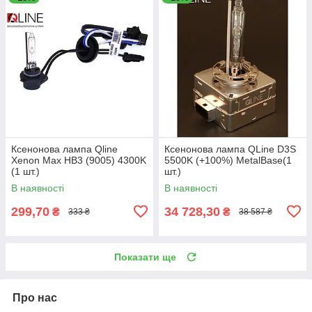
Ксенонова лампа Qline
Ксенонова лампа QLine D3S
Xenon Max HB3 (9005) 4300K
5500K (+100%) MetalBase(1
(1 шт.)
шт.)
В наявності
В наявності
299,70
34 728,30
₴
₴
333 ₴
38 587 ₴
Показати ще
Про нас