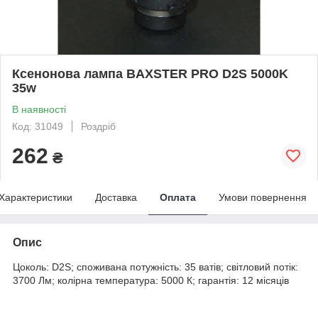
Ксенонова лампа BAXSTER PRO D2S 5000K
35w
В наявності
Код: 31049
Роздріб
262
₴
Характеристики
Доставка
Оплата
Умови повернення
Опис
Цоколь: D2S; споживана потужність: 35 ватів; світловий потік:
3700 Лм; колірна температура: 5000 К; гарантія: 12 місяців