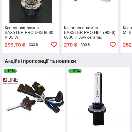
Ксенонова лампа
Ксенонова лампа
Ксен
BAXSTER PRO D4S 6000
BAXSTER PRO HB4 (9006)
MI B
K 35 W
6000 K 35w ceramic
299,70
270
262
₴
₴
333 ₴
300 ₴
Акційні пропозиції та новинки
–10%
–10%