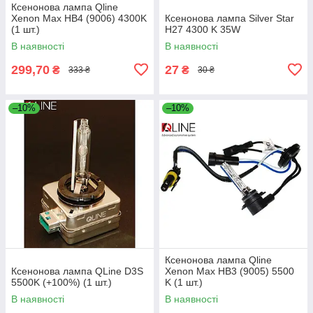
Ксенонова лампа Qline
Xenon Max HB4 (9006) 4300K
Ксенонова лампа Silver Star
(1 шт.)
H27 4300 K 35W
В наявності
В наявності
299,70
27
₴
₴
333 ₴
30 ₴
–10%
–10%
Ксенонова лампа Qline
Ксенонова лампа QLine D3S
Xenon Max HB3 (9005) 5500
5500K (+100%) (1 шт.)
K (1 шт.)
В наявності
В наявності