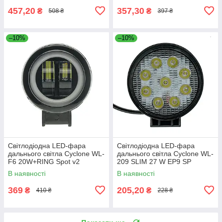
457,20
357,30
₴
₴
508 ₴
397 ₴
–10%
–10%
Світлодіодна LED-фара
Світлодіодна LED-фара
дальнього світла Cyclone WL-
дальнього світла Cyclone WL-
F6 20W+RING Spot v2
209 SLIM 27 W EP9 SP
В наявності
В наявності
369
205,20
₴
₴
410 ₴
228 ₴