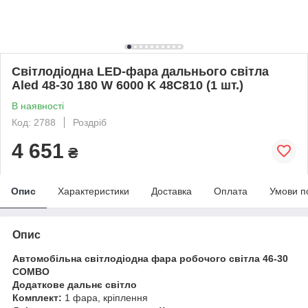
Світлодіодна LED-фара дальнього світла
Aled 48-30 180 W 6000 K 48C810 (1 шт.)
В наявності
Код: 2788
Роздріб
4 651
₴
Опис
Характеристики
Доставка
Оплата
Умови п
Опис
Автомобільна світлодіодна фара робочого світла 46-30
COMBO
Додаткове дальнє світло
Комплект:
1 фара, кріплення