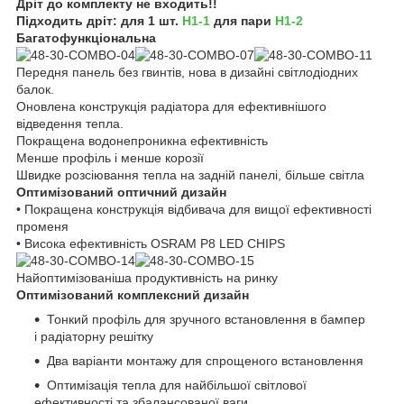
Дріт до комплекту не входить!!
Підходить дріт: для 1 шт.
Н1-1
для пари
Н1-2
Багатофункціональна
Передня панель без гвинтів, нова в дизайні світлодіодних
балок.
Оновлена конструкція радіатора для ефективнішого
відведення тепла.
Покращена водонепроникна ефективність
Менше профіль і менше корозії
Швидке розсіювання тепла на задній панелі, більше світла
Оптимізований оптичний дизайн
• Покращена конструкція відбивача для вищої ефективності
променя
• Висока ефективність OSRAM P8 LED CHIPS
Найоптимізованіша продуктивність на ринку
Оптимізований комплексний дизайн
Тонкий профіль для зручного встановлення в бампер
і радіаторну решітку
Два варіанти монтажу для спрощеного встановлення
Оптимізація тепла для найбільшої світлової
ефективності та збалансованої ваги