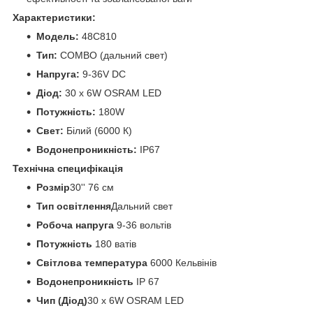
Характеристики:
Модель:
48C810
Тип:
COMBO (дальний свет)
Напруга:
9-36V DC
Діод:
30 x 6W OSRAM LED
Потужність:
180W
Свет:
Білий (6000 К)
Водонепроникність:
IP67
Технічна специфікація
Розмір
30'' 76 см
Тип освітлення
Дальний свет
Робоча напруга
9-36 вольтів
Потужність
180 ватів
Світлова температура
6000 Кельвінів
Водонепроникність
IP 67
Чип (Діод)
30 x 6W OSRAM LED