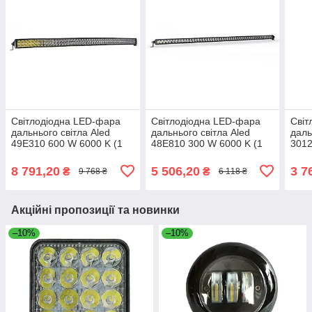
Світлодіодна LED-фара
Світлодіодна LED-фара
Світ
дальнього світла Aled
дальнього світла Aled
даль
49E310 600 W 6000 K (1
48E810 300 W 6000 K (1
3012
шт.)
шт.)
(2 шт
8 791,20
5 506,20
3 7
₴
₴
9 768 ₴
6 118 ₴
Акційні пропозиції та новинки
–10%
–10%