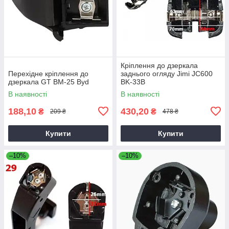
Кріплення до дзеркала
Перехідне кріплення до
заднього огляду Jimi JC600
дзеркала GT BM-25 Byd
BK-33В
В наявності
В наявності
188,10
430,20
₴
₴
209 ₴
478 ₴
Купити
Купити
–10%
–10%