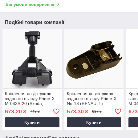
Всі умови повернення
Подібні товари компанії
Кріплення до дзеркала
Кріплення до дзеркала
Кріп
заднього огляду Prime-X
заднього огляду Prime-X
задн
M-043S-20 (Skoda,
No-13 (RENAULT)
M-04
Volkswagen)
Zaz)
673,20
573,30
673
₴
₴
748 ₴
637 ₴
Купити
Купити