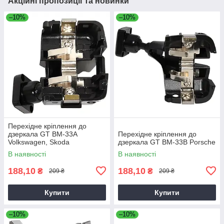
Акційні пропозиції та новинки
–10%
–10%
Перехідне кріплення до
дзеркала GT BM-33A
Перехідне кріплення до
Volkswagen, Skoda
дзеркала GT BM-33B Porsche
В наявності
В наявності
188,10
188,10
₴
₴
209 ₴
209 ₴
Купити
Купити
–10%
–10%