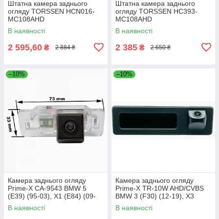
Штатна камера заднього
Штатна камера заднього
огляду TORSSEN HCN016-
огляду TORSSEN HC393-
MC108AHD
MC108AHD
В наявності
В наявності
2 595,60
2 385
₴
₴
2 884 ₴
2 650 ₴
–10%
–10%
Камера заднього огляду
Камера заднього огляду
Prime-X CA-9543 BMW 5
Prime-X TR-10W AHD/CVBS
(E39) (95-03), X1 (E84) (09-
BMW 3 (F30) (12-19), X3
15), X3 (E83) (03-10), X5
(F25) (10-17), 5
В наявності
В наявності
(F15) (13-18),
(F10/F11/F07) (10-17)