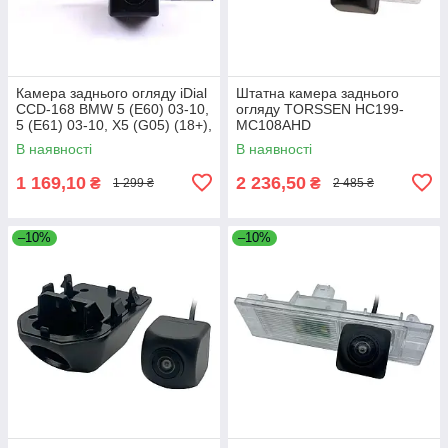
Камера заднього огляду iDial
Штатна камера заднього
CCD-168 BMW 5 (E60) 03-10,
огляду TORSSEN HC199-
5 (E61) 03-10, X5 (G05) (18+),
MC108AHD
X6 (G06) (19+), 5 (E39)
В наявності
В наявності
1 169,10
2 236,50
₴
₴
1 299 ₴
2 485 ₴
–10%
–10%