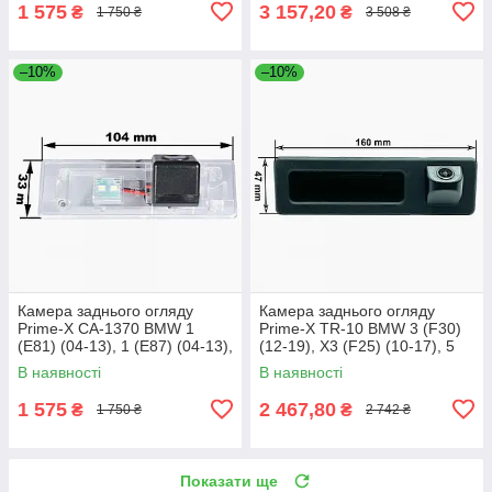
1 575
3 157,20
₴
₴
1 750 ₴
3 508 ₴
–10%
–10%
Камера заднього огляду
Камера заднього огляду
Prime-X CA-1370 BMW 1
Prime-X TR-10 BMW 3 (F30)
(E81) (04-13), 1 (E87) (04-13),
(12-19), X3 (F25) (10-17), 5
1 (F20) (13-17), Z4 (E89) (09-
(F10/F11/F07) (10-17)
В наявності
В наявності
16), 6
1 575
2 467,80
₴
₴
1 750 ₴
2 742 ₴
Показати ще