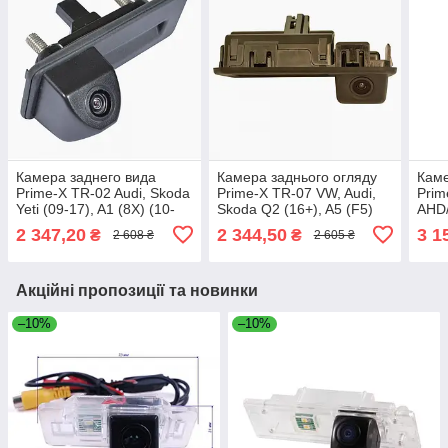
Камера заднего вида
Камера заднього огляду
Каме
Prime-X TR-02 Audi, Skoda
Prime-X TR-07 VW, Audi,
Pri
Yeti (09-17), A1 (8X) (10-
Skoda Q2 (16+), A5 (F5)
AHD/
18), Fabia II (07-14),
(16+), Rapid (12-19), A4
Skod
2 347,20
2 344,50
3 1
₴
₴
2 608 ₴
2 605 ₴
Superb II (B6)
(B9) (15-23),
Plus
Акційні пропозиції та новинки
–10%
–10%