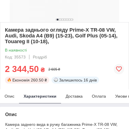
Камера заднього огляду Prime-X TR-08 VW,
Audi, Skoda A4 (B9) (15-23), Golf Plus (05-14),
Touareg II (10-18),
В наявності
Код: 35573
Роздріб
2 344,50
₴
2 605 ₴
Економія
260.50 ₴
Залишилось
16 днів
Опис
Характеристики
Доставка
Оплата
Умови 
Опис
Камера заднего вида в ручку багажника Prime-X TR-08 VW,