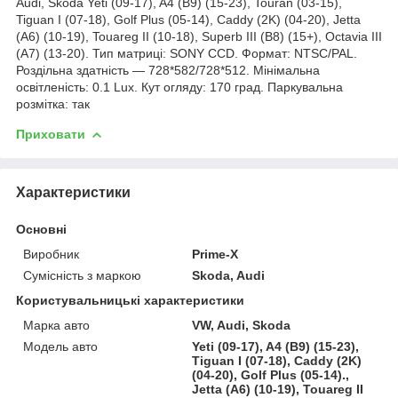
Audi, Skoda Yeti (09-17), A4 (B9) (15-23), Touran (03-15),
Tiguan I (07-18), Golf Plus (05-14), Caddy (2K) (04-20), Jetta
(A6) (10-19), Touareg II (10-18), Superb III (B8) (15+), Octavia III
(A7) (13-20). Тип матриці: SONY CCD. Формат: NTSC/PAL.
Роздільна здатність — 728*582/728*512. Мінімальна
освітленість: 0.1 Lux. Кут огляду: 170 град. Паркувальна
розмітка: так
Приховати
Характеристики
Основні
Виробник
Prime-X
Сумісність з маркою
Skoda, Audi
Користувальницькі характеристики
Марка авто
VW, Audi, Skoda
Модель авто
Yeti (09-17), A4 (B9) (15-23),
Tiguan I (07-18), Caddy (2K)
(04-20), Golf Plus (05-14).,
Jetta (A6) (10-19), Touareg II