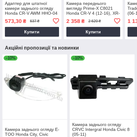
Адаптер для штатної
Камера переднього
Каме
камери заднього огляду
вигляду Prime-X С8021
Trad
Honda CR-V AWM HHO-04
Honda CR-V 4 (12-16), XR-
(06-1
V 2 (15-21)
573,30
2 358
1 1
₴
₴
637 ₴
2 620 ₴
Купити
Купити
Акційні пропозиції та новинки
–10%
–10%
Камера заднього огляду
Камера заднього огляду E-
CRVC Intergral Honda Civic 8
TOO Honda City, Civic
(05-11)