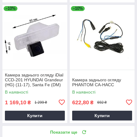
–10%
–10%
Камера заднього огляду iDial
CCD-201 HYUNDAI Grandeur
Камера заднього огляду
(HG) (11-17), Santa Fe (DM)
PHANTOM CA-HACC
(12-18)
В наявності
В наявності
1 169,10
622,80
₴
₴
1 299 ₴
692 ₴
Купити
Купити
Показати ще