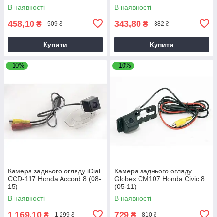
В наявності
В наявності
458,10
343,80
₴
₴
509 ₴
382 ₴
Купити
Купити
–10%
–10%
Камера заднього огляду iDial
Камера заднього огляду
CCD-117 Honda Accord 8 (08-
Globex CM107 Honda Civic 8
15)
(05-11)
В наявності
В наявності
1 169,10
729
₴
₴
1 299 ₴
810 ₴