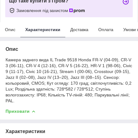
Що таке купити з Пром?
Замовлення під захистом
Опис
Характеристики
Доставка
Оплата
Умови 
Опис
Камера заднего вида IL Trade 9518 Honda FR-V (04-09), CR-V
3 (06-11), CR-V 4 (12-16), CR-V 5 (16-22), HR-V 1 (98-06), Civic
9 (11-17), Civic 10 (16-21), Stream I (00-06), Crosstour (09-15),
Jazz II (02–08), Jazz IV (13–20), Jazz III (08–15). Сенсор:
кольоровий, CMOS; Кут огляду: 170 град; світлочутливість: 0,2
Lux; Роздільна здатність: 728*582 / 728*512; Ступінь
вологозахисту: IP68; Кількість TV-ліній: 480; Паркувальні лінії;
PAL.
Приховати
Характеристики