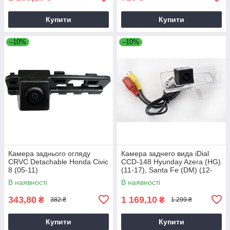
Купити
Купити
–10%
–10%
Камера заднього огляду
Камера заднего вида iDial
CRVC Detachable Honda Civic
CCD-148 Hyunday Azera (HG)
8 (05-11)
(11-17), Santa Fe (DM) (12-
18), Grand Santa Fe (NC)
В наявності
В наявності
343,80
1 169,10
₴
₴
382 ₴
1 299 ₴
Купити
Купити