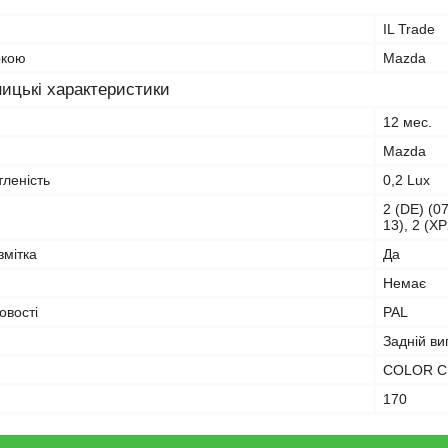
IL Trade
ркою
Mazda
ицькі характеристики
12 мес.
Mazda
тленість
0,2 Lux
2 (DE) (07
13), 2 (X
змітка
Да
Немає
овості
PAL
Задній ви
COLOR 
170