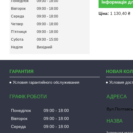
Понеділок
09:00
18:00
Інформація д
Вівторок
09:00
18:00
Ціна:
1 130,40 ₴
Середа
09:00
18:00
Четвер
09:00
18:00
Пʼятниця
09:00
18:00
Субота
09:00
15:00
Неділя
Вихідний
ГАРАНТИЯ
НОВАЯ КО
Условия гарантийного обслуживания
Условия дос
ГРАФІК РОБОТИ
Вул.Полтавсь
Понеділок
09:00
18:00
Вівторок
09:00
18:00
Середа
09:00
18:00
Інтернет мага