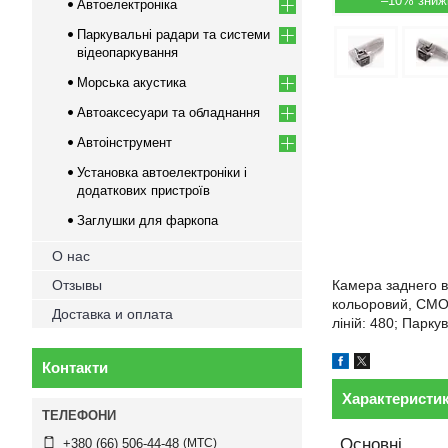
–10%
Автоелектроніка
Паркувальні радари та системи
відеопаркування
Морська акустика
Автоаксесуари та обладнання
Автоінструмент
Установка автоелектроніки і
додаткових пристроїв
Заглушки для фаркопа
О нас
Отзывы
Камера заднего ви
кольоровий, CMOS;
Доставка и оплата
ліній: 480; Паркув
Контакти
Характеристи
Основні
МТС
+380 (66) 506-44-48