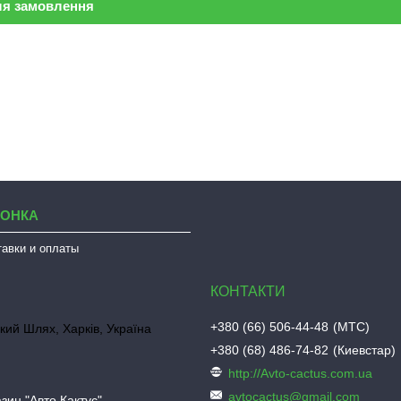
ля замовлення
ЛОНКА
тавки и оплаты
+380 (66) 506-44-48
МТС
кий Шлях, Харків, Україна
+380 (68) 486-74-82
Киевстар
http://Avto-cactus.com.ua
avtocactus@gmail.com
зин "Авто Кактус"