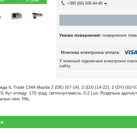
17 днів
+380 (66) 506-44-48
повернення това
У компанії підключені електронні пла
сайту.
да IL Trade 1344 Mazda 2 (DE) (07-14), 2 (DJ) (14-22), 2 (DY) (02-07)
 Кут огляду: 170 град; світлочутливість: 0,2 Lux; Роздільна здатність
альні лінії; PAL.
ки