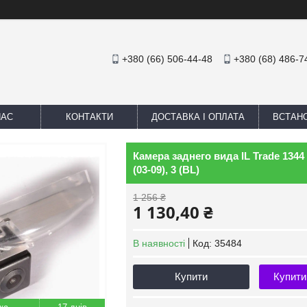
+380 (66) 506-44-48
+380 (68) 486-7
НАС
КОНТАКТИ
ДОСТАВКА І ОПЛАТА
ВСТАН
Камера заднего вида IL Trade 1344 Ma
(03-09), 3 (BL)
1 256 ₴
1 130,40 ₴
В наявності
Код:
35484
Купити
Купити