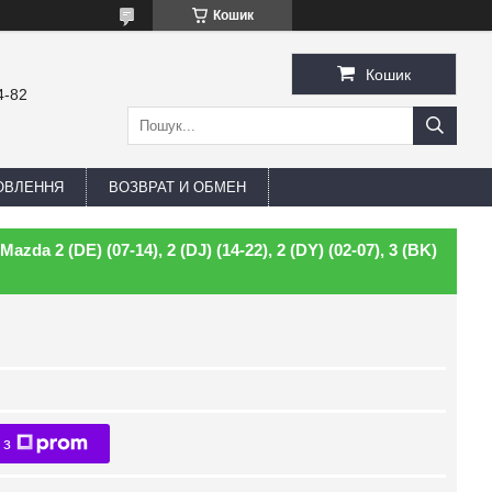
Кошик
Кошик
4-82
ОВЛЕННЯ
ВОЗВРАТ И ОБМЕН
zda 2 (DE) (07-14), 2 (DJ) (14-22), 2 (DY) (02-07), 3 (BK)
 з