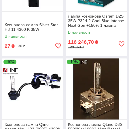
Лампа ксенонова Osram D2S
35W P32d-2 Cool Blue Intense
Ксенонова лампа Silver Star
Next Gen +150% 1 лампа
H8-11 4300 K 35W
(66240CBN)
В наявності
В наявності
116 246,70
₴
27
₴
30 ₴
129 163 ₴
–10%
–10%
Ксенонова лампа Qline
Ксенонова лампа QLine D3S
Xenon Max HB3 (9005) 4300K
5500K (+100%) MetalBase(1