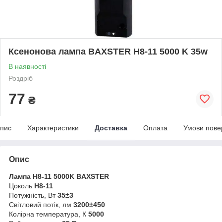
Ксенонова лампа BAXSTER H8-11 5000 K 35w
В наявності
Роздріб
77
₴
пис
Характеристики
Доставка
Оплата
Умови пове
Опис
Лампа H8-11 5000K BAXSTER
Цоколь
H8-11
Потужність, Вт
35±3
Світловий потік, лм
3200±450
Колірна температура, К
5000