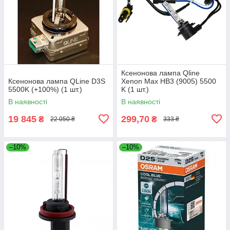
Ксенонова лампа Qline
Ксенонова лампа QLine D3S
Xenon Max HB3 (9005) 5500
5500K (+100%) (1 шт.)
K (1 шт.)
В наявності
В наявності
19 845
299,70
₴
₴
22 050 ₴
333 ₴
–10%
–10%