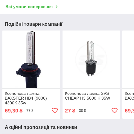
Всі умови повернення
Подібні товари компанії
Ксенонова лампа
Ксенонова лампа SVS
Ксе
BAXSTER HB4 (9006)
CHEAP H3 5000 K 35W
BAX
4300K 35w
69,30
27
69,
₴
₴
77 ₴
30 ₴
Акційні пропозиції та новинки