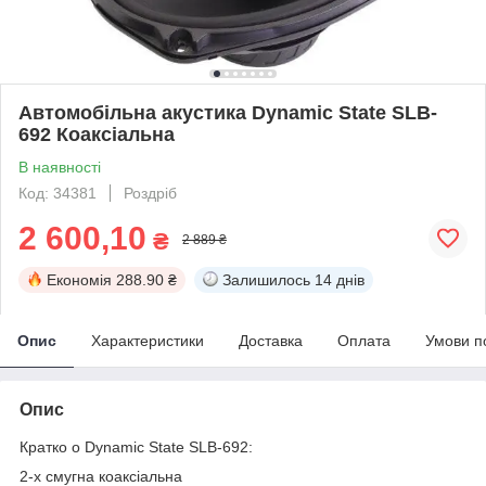
Автомобільна акустика Dynamic State SLB-
692 Коаксіальна
В наявності
Код: 34381
Роздріб
2 600,10
₴
2 889 ₴
Економія
288.90 ₴
Залишилось
14 днів
Опис
Характеристики
Доставка
Оплата
Умови п
Опис
Кратко о Dynamic State SLB-692:
2-х смугна коаксіальна