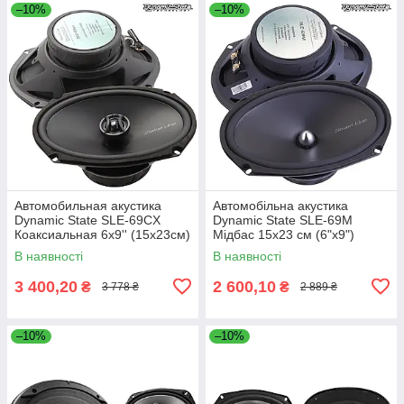
–10%
–10%
Автомобильная акустика
Автомобільна акустика
Dynamic State SLE-69CX
Dynamic State SLE-69M
Коаксиальная 6x9'' (15х23см)
Мідбас 15x23 см (6"x9")
В наявності
В наявності
3 400,20
2 600,10
₴
₴
3 778 ₴
2 889 ₴
–10%
–10%