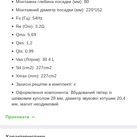
Монтажна глибина посадки (мм): 80
Монтажний діаметр посадки (мм): 220*152
Fs (Гц): 54Hz
Re (Om): 3.2Ω
Qms: 5,69
Qes: 1,2
Qts: 0,99
Vas (Літров): 30.4 L
Sd (cm2): 227cm2
Xmax (mm): 227cm2
Захисні решітки в комплекті: є
Оформлення компонента: Вбудований твітер із
шовковим куполом 28 мм, діаметр звукової котушки 20,4
мм, магніт неодимовий
Приховати
Характеристики