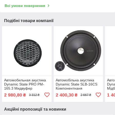
Всі умови повернення
Подібні товари компанії
Автомобильная акустика
Автомобільна акустика
Авто
Dynamic State PRO PM-
Dynamic State SLB-16CS
Dyna
165.3 Мидвуфер
Компонентнаня
Мідб
2 980,80
2 400,30
1 4
₴
₴
3 312 ₴
2 667 ₴
Акційні пропозиції та новинки