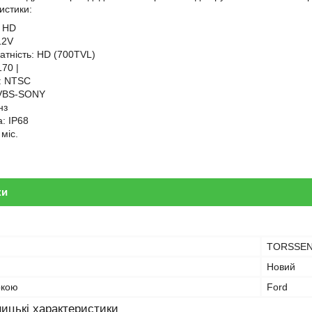
истики:
l HD
12V
датність: HD (700TVL)
170 |
: NTSC
VBS-SONY
нз
: IP68
 міс.
ки
TORSSE
Новий
ркою
Ford
ицькі характеристики