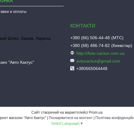
ЛОНКА
тавки и оплаты
+380 (66) 506-44-48
МТС
кий Шлях, Харків, Україна
+380 (68) 486-74-82
Киевстар
http://Avto-cactus.com.ua
avtocactus@gmail.com
зин "Авто Кактус"
+380665064448
Сайт створений на маркетплейсі
Prom.ua
Інтернет магазин "Авто Кактус" |
Поскаржитися на контент
|
Політика конфіденційн
Select Language
▼