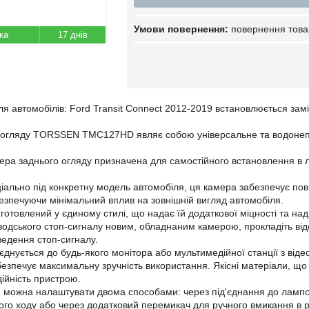
повернення това
17 днів
ля автомобілів:
Ford Transit Connect 2012-2019
встановлюється замі
 огляду TORSSEN TMC127HD являє собою універсальне та водонепро
ра заднього огляду призначена для самостійного встановлення в ла
іально під конкретну модель автомобіля, ця камера забезпечує повну
безпечуючи мінімальний вплив на зовнішній вигляд автомобіля.
отовлений у єдиному стилі, що надає їй додаткової міцності та над
одського стоп-сигналу новим, обладнаним камерою, прокладіть віде
ведення стоп-сигналу.
'єднується до будь-якого монітора або мультимедійної станції з ві
безпечує максимальну зручність використання. Якісні матеріали, що
адійність пристрою.
можна налаштувати двома способами: через під'єднання до лампочк
ого ходу або через додатковий перемикач для ручного вмикання в р