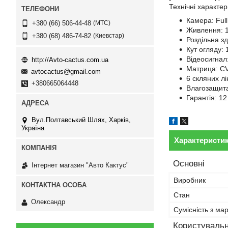
Технічні характер
Камера: Ful
МТС
+380 (66) 506-44-48
Живлення: 
Киевстар
+380 (68) 486-74-82
Роздільна з
Кут огляду: 
Відеосигнал
http://Avto-cactus.com.ua
Матрица: C
avtocactus@gmail.com
6 скляних лі
+380665064448
Влагозащита
Гарантія: 12
Вул.Полтавський Шлях, Харків,
Україна
Характеристи
Основні
Інтернет магазин "Авто Кактус"
Виробник
Стан
Олександр
Сумісність з ма
Користувальн