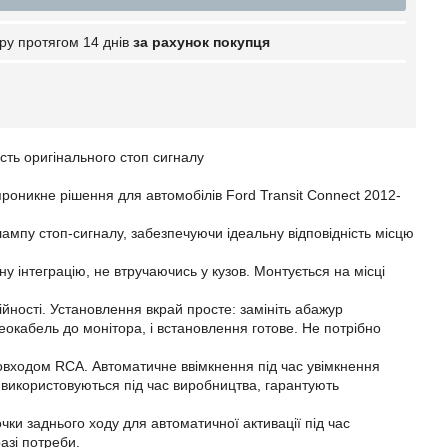
ру протягом 14 днів
за рахунок покупця
сть оригінального стоп сигналу
никне рішення для автомобілів Ford Transit Connect 2012-
мпу стоп-сигналу, забезпечуючи ідеальну відповідність місцю
 інтеграцію, не втручаючись у кузов. Монтується на місці
ійності. Установлення вкрай просте: замініть абажур
окабель до монітора, і встановлення готове. Не потрібно
деовходом RCA. Автоматичне ввімкнення під час увімкнення
 використовуються під час виробництва, гарантують
и заднього ходу для автоматичної активації під час
азі потреби.