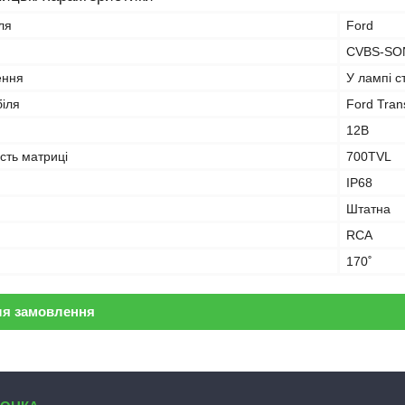
ля
Ford
CVBS-SO
ення
У лампі с
іля
Ford Tran
12В
ість матриці
700TVL
IP68
Штатна
RCA
170˚
ля замовлення