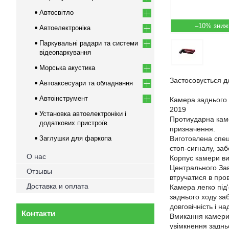
Автосвітло
–10%
Автоелектроніка
Паркувальні радари та системи
відеопаркування
Морська акустика
Застосовується д
Автоаксесуари та обладнання
Автоінструмент
Камера заднього
2019
Установка автоелектроніки і
Протиударна каме
додаткових пристроїв
призначення.
Заглушки для фаркопа
Виготовлена спец
стоп-сигналу, за
О нас
Корпус камери виг
Центрального Зав
Отзывы
втручатися в про
Доставка и оплата
Камера легко під
заднього ходу за
довговічність і н
Контакти
Вмикання камери 
увімкнення заднь