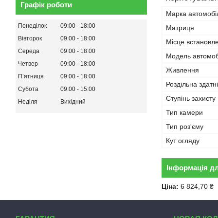
Графік роботи
Марка автомобі
Понеділок
09:00
18:00
Матриця
Вівторок
09:00
18:00
Місце встановл
Середа
09:00
18:00
Модель автомоб
Четвер
09:00
18:00
Живлення
Пʼятниця
09:00
18:00
Роздільна здатн
Субота
09:00
15:00
Ступінь захисту
Неділя
Вихідний
Тип камери
Тип роз'єму
Кут огляду
Інформація д
Ціна:
6 824,70 ₴