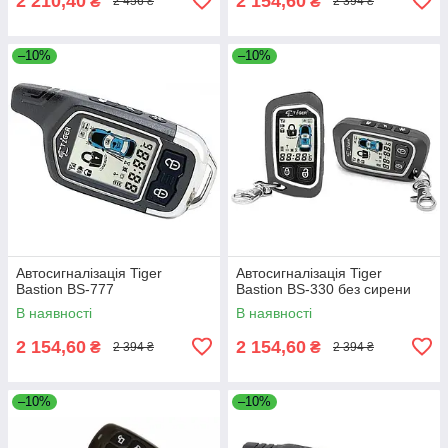
2 210,40
2 154,60
₴
₴
2 456 ₴
2 394 ₴
–10%
–10%
Автосигналізація Tiger
Автосигналізація Tiger
Bastion BS-777
Bastion BS-330 без сирени
В наявності
В наявності
2 154,60
2 154,60
₴
₴
2 394 ₴
2 394 ₴
–10%
–10%