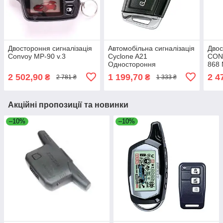
Двостороння сигналізація
Автомобільна сигналізація
Двос
Convoy MP-90 v.3
Cyclone A21
CON
Одностороння
868
2 502,90
1 199,70
2 4
₴
₴
2 781 ₴
1 333 ₴
Акційні пропозиції та новинки
–10%
–10%