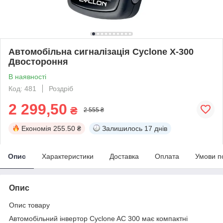
Автомобільна сигналізація Cyclone X-300
Двостороння
В наявності
Код: 481
Роздріб
2 299,50
₴
2 555 ₴
Економія
255.50 ₴
Залишилось
17 днів
Опис
Характеристики
Доставка
Оплата
Умови п
Опис
Опис товару
Автомобільний інвертор Cyclone AC 300 має компактні