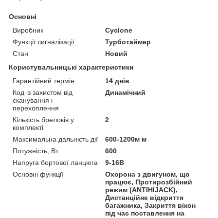
Основні
Виробник
Cyclone
Функції сигналізації
Турботаймер
Стан
Новий
Користувальницькі характеристики
Гарантійний термін
14 днів
Код із захистом від
Динамічний
сканування і
перехоплення
Кількість брелоків у
2
комплекті
Максимальна дальність дії
600-1200м м
Потужність, Вт
600
Напруга бортової ланцюга
9-16В
Основні функції
Охорона з двигуном, що
працює, Протирозбійний
режим (ANTIHIJACK),
Дистанційне відкриття
багажника, Закриття вікон
під час поставлення на