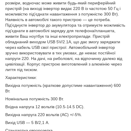
розміри, водночас може живити будь-який периферійний
пристрій (на виході інвертор видає 220 В із частотою 50 Гц і
можливістю під'єднати навантаження з потужністю 300 Вт).
Наявність в автомобілі такого пристрою — це потреба.
Під'єднуєте інвертор до акумулятора та отримуєте можливість
під'єднати в автомобілі зарядку для телефона/планшета,
живити Ваш ноутбук та інші електроприлади. Пристрій
обладнаний виходом USB 5V/2.1A, що дає змогу заряджати
через кабель USB свої пристрої. Автомобільний інвертор
зручно використовувати в тих умовах, де немає постійної
напруги 220. На дачі, на риболовлі, на відпочинку далеко від
цивілізації. Корпус пристрою виготовлений з алюмінію через
лиття під тиском.
Характеристики:
Вихідна потужність (краткове допустиме навантаження) 600
Вт.
Номінальна потужність 300 Вт.
Вхідна напруга 12 вольтів (10.5-14.5 DC).
Вихідна напруга 220 вольтів (AC) +/-5%.
Вихід USB — 5 В/2,1 А.
Стандартна євророзетка.