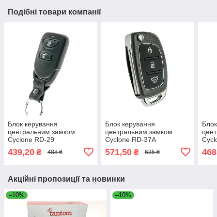
Подібні товари компанії
Блок керування
Блок керування
Блок
центральним замком
центральним замком
цен
Cyclone RD-29
Cyclone RD-37A
Cycl
439,20
571,50
468
₴
₴
488 ₴
635 ₴
Акційні пропозиції та новинки
–10%
–10%