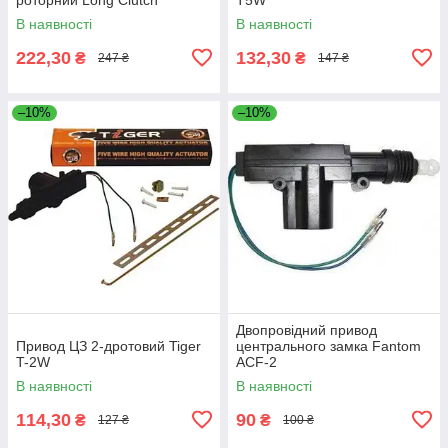
В наявності
В наявності
222,30
132,30
₴
₴
247 ₴
147 ₴
–10%
–10%
Двопровідний привод
Привод ЦЗ 2-дротовий Tiger
центрального замка Fantom
T-2W
ACF-2
В наявності
В наявності
114,30
90
₴
₴
127 ₴
100 ₴