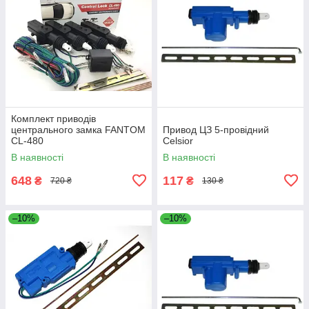
Комплект приводів
центрального замка FANTOM
Привод ЦЗ 5-провідний
CL-480
Celsior
В наявності
В наявності
648
117
₴
₴
720 ₴
130 ₴
–10%
–10%