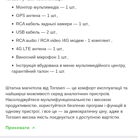
Монітор мультимедіа — 1 шт.,
GPS антена — 1 шт.,
RCA кабель задньої камери — 1 шт.,
USB кабель — 2 шт.,
RCA audio / RCA video /4G
модем
- 1
комплект
,
4G LTE антена — 1 шт.,
Виносний мікрофон 1 шт.,
Інструкція вбудована в меню мультимедійного центру,
гарантійний талон — 1 шт.
Штатна магнітола від Torssen — це комфорт експлуатації та
найширші можливості серед аналогічних пристроїв.
Насолоджуйтеся мультифункціональністю і високою
продуктивністю, користуйтеся безліччю програм і функцій в
одному пристрої, і все це — за демократичну ціну, адже в
Torssen висока якість поєднується з доступною вартістю.
Приховати