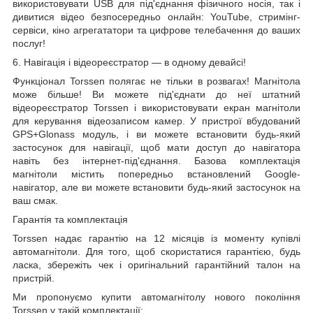
використовувати USB для під'єднання фізичного носія, так і
дивитися відео безпосередньо онлайн: YouTube, стримінг-
сервіси, кіно агрегататори та цифрове телебачення до ваших
послуг!
6. Навігація і
відеореєстратор
— в одному девайсі!
Функціонал Torssen полягає не тільки в розвагах! Магнітола
може більше! Ви можете під'єднати до неї штатний
відеореєстратор Torssen і використовувати екран магнітоли
для керування відеозаписом камер. У пристрої вбудований
GPS+Glonass модуль, і ви можете встановити будь-який
застосунок для навігації, щоб мати доступ до навігатора
навіть без інтернет-під'єднання. Базова комплектація
магнітоли містить попередньо встановлений Google-
навігатор, але ви можете встановити будь-який застосунок на
ваш смак.
Гарантія та комплектація
Torssen надає гарантію на 12 місяців із моменту купівлі
автомагнітоли. Для того, щоб скористатися гарантією, будь
ласка, збережіть чек і оригінальний гарантійний талон на
пристрій.
Ми пропонуємо купити автомагнітолу нового покоління
Torssen у такій комплектації: