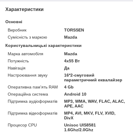
Характеристики
Основні
Виробник
TORSSEN
Сумісність з маркою
Mazda
Користувальницькі характеристики
Марка автомобіля
Mazda
Потужність
4х55 Вт
Навігація
Да
Настроювання звуку
16*2-смуговий
параметричний еквалайзер
Оперативна пам'ять RAM
4 Gb
Операційна система
Android 10
Підтримка аудіоформатів
MP3, WMA, WAV, FLAC, ALAC,
APE, AAC
Підтримка відеоформатів
MP4, AVI, MKV, FLV, XVID,
DivX
Процесор CPU
Unisoc UIS8581
1.6Ghz/2.0Ghz