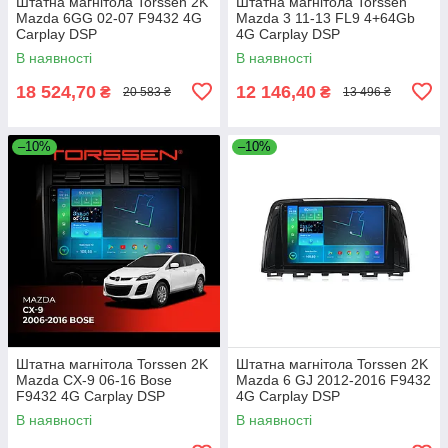
Штатна магнітола Torssen 2K
Штатна магнітола Torssen
Mazda 6GG 02-07 F9432 4G
Mazda 3 11-13 FL9 4+64Gb
Carplay DSP
4G Carplay DSP
В наявності
В наявності
18 524,70
12 146,40
₴
₴
20 583 ₴
13 496 ₴
–10%
–10%
Штатна магнітола Torssen 2K
Штатна магнітола Torssen 2K
Mazda CX-9 06-16 Bose
Mazda 6 GJ 2012-2016 F9432
F9432 4G Carplay DSP
4G Carplay DSP
В наявності
В наявності