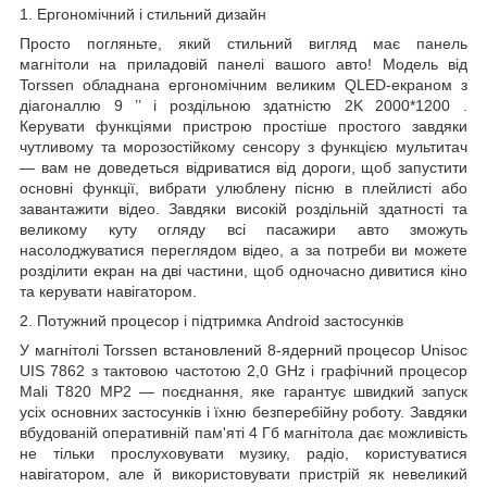
1. Ергономічний і стильний дизайн
Просто погляньте, який стильний вигляд має панель
магнітоли на приладовій панелі вашого авто! Модель від
Torssen обладнана ергономічним великим QLED-екраном з
діагоналлю
9
’’
і роздільною здатністю
2K 2000*1200
.
Керувати функціями пристрою простіше простого завдяки
чутливому та морозостійкому сенсору з функцією мультитач
— вам не доведеться відриватися від дороги, щоб запустити
основні функції, вибрати улюблену пісню в плейлисті або
завантажити відео. Завдяки високій роздільній здатності та
великому куту огляду всі пасажири авто зможуть
насолоджуватися переглядом відео, а за потреби ви можете
розділити екран на дві частини, щоб одночасно дивитися кіно
та керувати навігатором.
2. Потужний процесор і підтримка Android застосунків
У магнітолі Torssen встановлений 8-ядерний процесор Unisoc
UIS
7862 з тактовою частотою 2,0 GHz і графічний процесор
Mali T820 MP2 — поєднання, яке гарантує швидкий запуск
усіх основних застосунків і їхню безперебійну роботу. Завдяки
вбудованій оперативній пам'яті
4
Гб
магнітола дає можливість
не тільки прослуховувати музику, радіо, користуватися
навігатором, але й використовувати пристрій як невеликий