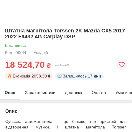
Штатна магнітола Torssen 2K Mazda CX5 2017-
2022 F9432 4G Carplay DSP
В наявності
Код: 29984
Роздріб
18 524,70
₴
20 583 ₴
Економія
2058.30 ₴
Залишилось
17 днів
Опис
Характеристики
Доставка
Оплата
Умови п
Опис
Сучасна автомагнітола — це більше, ніж пристрій для
відтворення музики. І штатна магнітола Torssen