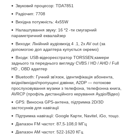
Звуковий процесор: TDA7851
Радіочип: 7708
Вихідна потужність: 4х55W
Налаштування звуку: 16
*2
-ти смугарний
параметричний еквалайзер
Виходи: Лінійний аудіовихід
4
.1, 2x AV out (за
допомогою доп адаптера купується окремо)
Входи: USB-відеореєстратор TORSSEN,камери
заднього та переднього вигляду
CVBS
/
HD
/
AHD
/
Full
HD
,
OBD
адаптер
Bluetooth: Гучний зв'язок, ідентифікація абонента,
вхідні/вихідні/пропущені дзвінки, A2DP — потокове
прослуховування музики з телефона, телефонна книга,
AVRCP (профіль дистанційного керування Аудіо/Відео)
GPS: Виносна GPS-антена, підтримка 2D/3D
застосунків для навігації
Підтримка навігації: Google Карти, Navitel, iGo,
тощо.
Діапазон FM частот: 87,5-108,0 МГц
Діапазон АМ частот: 522-1620 КГц