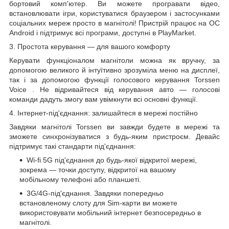
бортовий комп'ютер. Ви можете програвати відео,
встановлювати ігри, користуватися браузером і застосунками
соціальних мереж просто в магнітолі! Пристрій працює на ОС
Android і підтримує всі програми, доступні в PlayMarket.
3. Простота керування — для вашого комфорту
Керувати функціоналом магнітоли можна як вручну, за
допомогою великого й інтуїтивно зрозуміла меню на дисплеї,
так і за допомогою функції голосового
керування
Torssen
Voice
. Не відривайтеся від керування авто — голосові
команди дадуть змогу вам увімкнути всі основні функції.
4. Інтернет-під'єднання: залишайтеся в мережі постійно
Завдяки магнітолі Torssen ви завжди будете в мережі та
зможете синхронізуватися з будь-яким пристроєм. Девайс
підтримує такі стандарти під'єднання:
Wi-fi
5G
під'єднання до будь-якої відкритої мережі,
зокрема — точки доступу, відкритої на вашому
мобільному телефоні або планшеті.
3G/4G-під'єднання. Завдяки попередньо
встановленому слоту для Sim-карти ви можете
використовувати мобільний інтернет безпосередньо в
магнітолі.