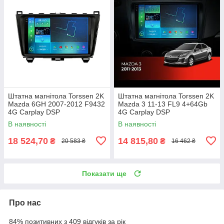
Штатна магнітола Torssen 2K
Штатна магнітола Torssen 2K
Mazda 6GH 2007-2012 F9432
Mazda 3 11-13 FL9 4+64Gb
4G Carplay DSP
4G Carplay DSP
В наявності
В наявності
18 524,70
14 815,80
₴
₴
20 583 ₴
16 462 ₴
Показати ще
Про нас
84% позитивних з 409 відгуків за рік