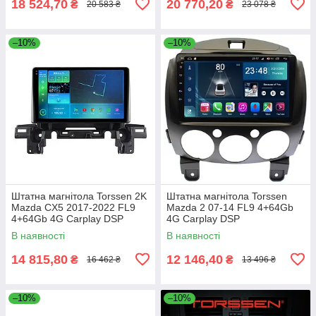
18 524,70
20 770,20
₴
₴
20 583 ₴
23 078 ₴
–10%
–10%
Штатна магнітола Torssen 2K
Штатна магнітола Torssen
Mazda CX5 2017-2022 FL9
Mazda 2 07-14 FL9 4+64Gb
4+64Gb 4G Carplay DSP
4G Carplay DSP
В наявності
В наявності
14 815,80
12 146,40
₴
₴
16 462 ₴
13 496 ₴
–10%
–10%