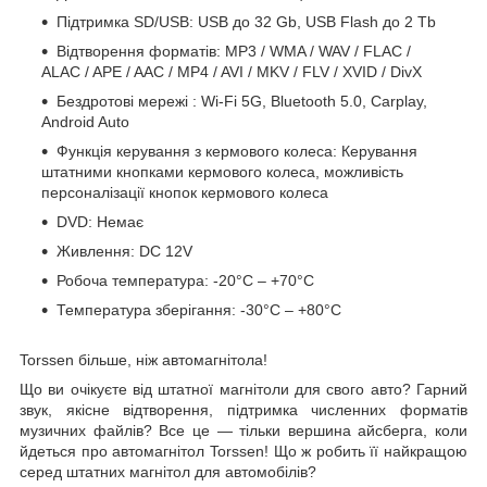
Підтримка SD/USB:
USB
до 32 Gb, USB Flash до 2 Tb
Відтворення форматів: MP3 / WMA / WAV / FLAC /
ALAC / APE / AAC / MP4 / AVI / MKV / FLV / XVID / DivX
Бездротові
мережі
: Wi-Fi 5G, Bluetooth 5.0, Carplay,
Android Auto
Функція керування з кермового колеса: Керування
штатними кнопками кермового колеса, можливість
персоналізації кнопок кермового колеса
DVD: Немає
Живлення: DC 12V
Робоча температура: -20°C – +70°C
Температура
зберігання: -30°C – +80°C
Torssen більше, ніж автомагнітола!
Що ви очікуєте від штатної магнітоли для свого авто? Гарний
звук, якісне відтворення, підтримка численних форматів
музичних файлів? Все це — тільки вершина айсберга, коли
йдеться про автомагнітол Torssen! Що ж робить її найкращою
серед штатних магнітол для автомобілів?