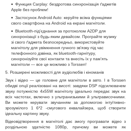
Функция Carplay:
бездротова
синхронізація ґаджетів
Apple без проблем!
Застосунок Android Auto: керуйте всіма функціями
свого смартфона на Android на екрані магнітоли.
Bluetooth-під'єднання за протоколом A2DP для
синхронізації з будь-яким девайсом. Програйте музику
зі свого ґаджета безпосередньо, використовуйте
магнітолу для увімкнення гучного зв'язку під час
телефонного дзвінка, як bluetooth-гарнітуру,
синхронізуйте свої контакти та внесіть їх у пам'ять
магнітоли — все це можливо з Torssen!
5. Розширені можливості для аудіолюбів і кіноманів
Звук і відео — це головне для магнітоли в авто. І в Torssen
обидві опції реалізовані на висоті: завдяки
DSP
підсилювачем
звуку потужністю 4х55W магнітолу ідеально передає звук на
всіх частотах, включно з ультранизькими й ультрависочними.
Ви можете керувати звучанням за допомогою інтуїтивно-
зрозумілого 1
6*2
-смугового еквалайзера, щоб створити
ідеальну картину звуку.
Відеовідтворення в магнітолі дає змогу програвати відео
з
роздільною здатністю
1080р, причому ви можете як