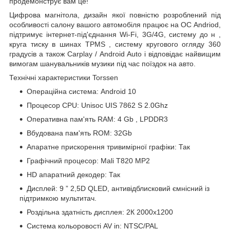
продемонструє вам це!
Цифрова магнітола, дизайн якої повністю розроблений під
особливості салону
вашого автомобіля
працює на ОС Andriod,
підтримує інтернет-під'єднання Wi-Fi, 3G/4G, систему до
н
,
круга тиску в шинах
TPMS
,
систему кругового огляду 360
градусів а також
Carplay
/
Android
Auto
і відповідає найвищим
вимогам шанувальників музики під час поїздок на авто.
Технічні характеристики Torssen
Операційна система: Android 10
Процесор CPU: Unisoc
UIS
7862
S
2.0Ghz
Оперативна пам'ять RAM: 4
Gb
, LPDDR3
Вбудована пам'ять ROM:
32Gb
Апаратне прискорення тривимірної графіки: Так
Графічний
процесор: Mali T820 MP2
HD апаратний декодер: Так
Дисплей:
9
”
2,5D QLED, антивідблисковий ємнісний із
підтримкою мультитач.
Роздільна здатність дисплея:
2К 2000х1200
Система кольоровості AV in: NTSC/PAL