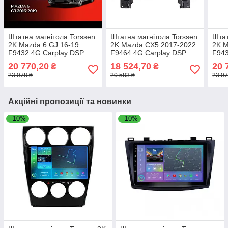
Штатна магнітола Torssen
Штатна магнітола Torssen
Штат
2K Mazda 6 GJ 16-19
2K Mazda CX5 2017-2022
2K M
F9432 4G Carplay DSP
F9464 4G Carplay DSP
F943
20 770,20
18 524,70
20 
₴
₴
23 078 ₴
20 583 ₴
23 07
Акційні пропозиції та новинки
–10%
–10%