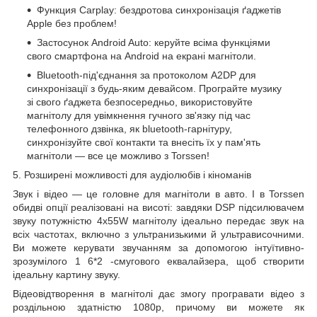
Функция Carplay:
бездротова
синхронізація ґаджетів
Apple без проблем!
Застосунок Android Auto: керуйте всіма функціями
свого смартфона на Android на екрані магнітоли.
Bluetooth-під'єднання за протоколом A2DP для
синхронізації з будь-яким девайсом. Програйте музику
зі свого ґаджета безпосередньо, використовуйте
магнітолу для увімкнення гучного зв'язку під час
телефонного дзвінка, як bluetooth-гарнітуру,
синхронізуйте свої контакти та внесіть їх у пам'ять
магнітоли — все це можливо з Torssen!
5. Розширені можливості для аудіолюбів і кіноманів
Звук і відео — це головне для магнітоли в авто. І в Torssen
обидві опції реалізовані на висоті: завдяки
DSP
підсилювачем
звуку потужністю 4х55W магнітолу ідеально передає звук на
всіх частотах, включно з ультранизькими й ультрависочними.
Ви можете керувати звучанням за допомогою інтуїтивно-
зрозумілого 1
6*2
-смугового еквалайзера, щоб створити
ідеальну картину звуку.
Відеовідтворення в магнітолі дає змогу програвати відео
з
роздільною здатністю
1080р, причому ви можете як