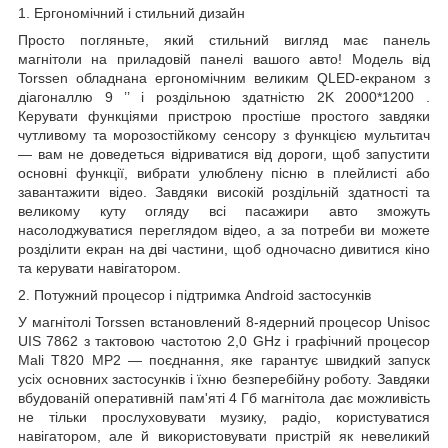
1. Ергономічний і стильний дизайн
Просто погляньте, який стильний вигляд має панель
магнітоли на приладовій панелі вашого авто! Модель від
Torssen обладнана ергономічним великим QLED-екраном з
діагоналлю
9
’’
і роздільною здатністю
2K 2000*1200
.
Керувати функціями пристрою простіше простого завдяки
чутливому та морозостійкому сенсору з функцією мультитач
— вам не доведеться відриватися від дороги, щоб запустити
основні функції, вибрати улюблену пісню в плейлисті або
завантажити відео. Завдяки високій роздільній здатності та
великому куту огляду всі пасажири авто зможуть
насолоджуватися переглядом відео, а за потреби ви можете
розділити екран на дві частини, щоб одночасно дивитися кіно
та керувати навігатором.
2. Потужний процесор і підтримка Android застосунків
У магнітолі Torssen встановлений 8-ядерний процесор Unisoc
UIS
7862 з тактовою частотою 2,0 GHz і графічний процесор
Mali T820 MP2 — поєднання, яке гарантує швидкий запуск
усіх основних застосунків і їхню безперебійну роботу. Завдяки
вбудованій оперативній пам'яті
4
Гб
магнітола дає можливість
не тільки прослуховувати музику, радіо, користуватися
навігатором, але й використовувати пристрій як невеликий