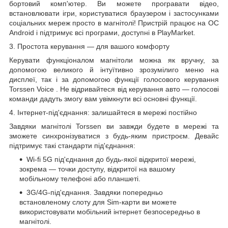
бортовий комп'ютер. Ви можете програвати відео,
встановлювати ігри, користуватися браузером і застосунками
соціальних мереж просто в магнітолі! Пристрій працює на ОС
Android і підтримує всі програми, доступні в PlayMarket.
3. Простота керування — для вашого комфорту
Керувати функціоналом магнітоли можна як вручну, за
допомогою великого й інтуїтивно зрозумілиго меню на
дисплеї, так і за допомогою функції голосового
керування
Torssen Voice
. Не відривайтеся від керування авто — голосові
команди дадуть змогу вам увімкнути всі основні функції.
4. Інтернет-під'єднання: залишайтеся в мережі постійно
Завдяки магнітолі Torssen ви завжди будете в мережі та
зможете синхронізуватися з будь-яким пристроєм. Девайс
підтримує такі стандарти під'єднання:
Wi-fi
5G
під'єднання до будь-якої відкритої мережі,
зокрема — точки доступу, відкритої на вашому
мобільному телефоні або планшеті.
3G/4G-під'єднання. Завдяки попередньо
встановленому слоту для Sim-карти ви можете
використовувати мобільний інтернет безпосередньо в
магнітолі.