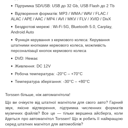
Підтримка SD/USB:
USB
до 32 Gb, USB Flash до 2 Tb
Відтворення форматів: MP3 / WMA / WAV / FLAC /
ALAC / APE / AAC / MP4 / AVI / MKV / FLV / XVID / DivX
Бездротові
мережі
: Wi-Fi 5G, Bluetooth 5.0, Carplay,
Android Auto
Функція керування з кермового колеса: Керування
штатними кнопками кермового колеса, можливість
персоналізації кнопок кермового колеса
DVD: Немає
Живлення: DC 12V
Робоча температура: -20°C – +70°C
Температура
зберігання: -30°C – +80°C
Torssen більше, ніж автомагнітола!
Що ви очікуєте від штатної магнітоли для свого авто? Гарний
звук, якісне відтворення, підтримка численних форматів
музичних файлів? Все це — тільки вершина айсберга, коли
йдеться про автомагнітол Torssen! Що ж робить її найкращою
серед штатних магнітол для автомобілів?