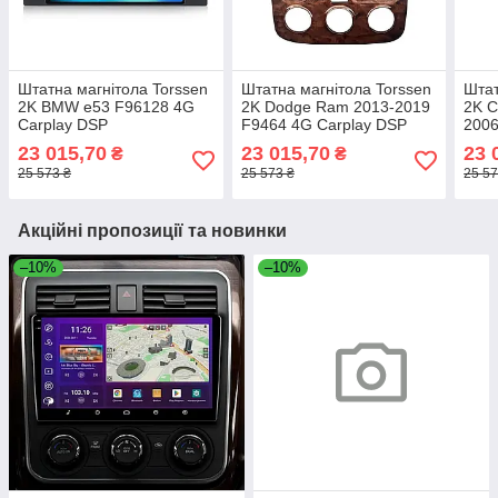
Штатна магнітола Torssen
Штатна магнітола Torssen
Штат
2K BMW e53 F96128 4G
2K Dodge Ram 2013-2019
2K C
Carplay DSP
F9464 4G Carplay DSP
2006
Carp
23 015,70
23 015,70
23 
₴
₴
25 573 ₴
25 573 ₴
25 57
Акційні пропозиції та новинки
–10%
–10%