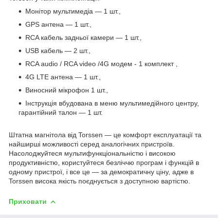
Монітор мультимедіа — 1 шт.,
GPS антена — 1 шт.,
RCA кабель задньої камери — 1 шт.,
USB кабель — 2 шт.,
RCA audio / RCA video /4G
модем
- 1
комплект
,
4G LTE антена — 1 шт.,
Виносний мікрофон 1 шт.,
Інструкція вбудована в меню мультимедійного центру,
гарантійний талон — 1 шт.
Штатна магнітола від Torssen — це комфорт експлуатації та
найширші можливості серед аналогічних пристроїв.
Насолоджуйтеся мультифункціональністю і високою
продуктивністю, користуйтеся безліччю програм і функцій в
одному пристрої, і все це — за демократичну ціну, адже в
Torssen висока якість поєднується з доступною вартістю.
Приховати