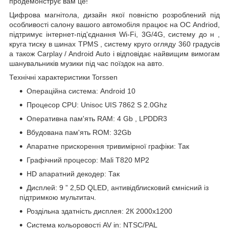
продемонструє вам це!
Цифрова магнітола, дизайн якої повністю розроблений під
особливості салону
вашого автомобіля
працює на ОС Andriod,
підтримує інтернет-під'єднання Wi-Fi, 3G/4G, систему до
н
,
круга тиску в шинах
TPMS
,
систему круго огляду 360 градусів
а також
Carplay
/
Android
Auto
і відповідає найвищим вимогам
шанувальників музики під час поїздок на авто.
Технічні характеристики Torssen
Операційна система: Android 10
Процесор CPU: Unisoc
UIS
7862
S
2.0Ghz
Оперативна пам'ять RAM: 4
Gb
, LPDDR3
Вбудована пам'ять ROM:
32Gb
Апаратне прискорення тривимірної графіки: Так
Графічний
процесор: Mali T820 MP2
HD апаратний декодер: Так
Дисплей:
9
”
2,5D QLED, антивідблисковий ємнісний із
підтримкою мультитач.
Роздільна здатність дисплея:
2К 2000х1200
Система кольоровості AV in: NTSC/PAL