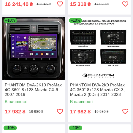
16 241,40
15 318
₴
₴
18 046 ₴
17 020 ₴
–10%
–10%
PHANTOM DVA-2K10 ProMax
PHANTOM DVA-2K9 ProMax
4G 360° 8+128 Mazda CX-9
4G 360° 8+128 Mazda CX-3,
2007-2016
Mazda 2 (0Din) 2014-2023
В наявності
В наявності
17 982
17 982
₴
₴
19 980 ₴
19 980 ₴
–10%
–10%