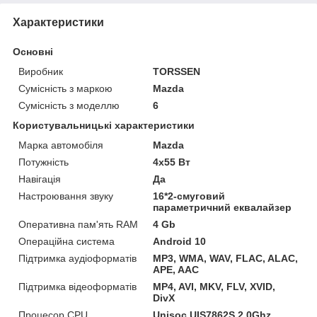
Характеристики
Основні
Виробник
TORSSEN
Сумісність з маркою
Mazda
Сумісність з моделлю
6
Користувальницькі характеристики
Марка автомобіля
Mazda
Потужність
4х55 Вт
Навігація
Да
Настроювання звуку
16*2-смуговий
параметричний еквалайзер
Оперативна пам'ять RAM
4 Gb
Операційна система
Android 10
Підтримка аудіоформатів
MP3, WMA, WAV, FLAC, ALAC,
APE, AAC
Підтримка відеоформатів
MP4, AVI, MKV, FLV, XVID,
DivX
Процесор CPU
Unisoc UIS7862S 2.0Ghz