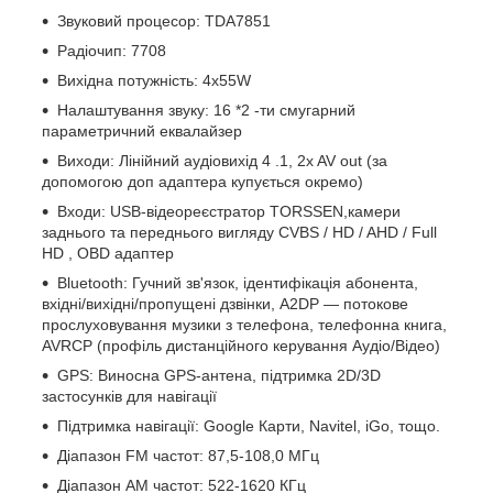
Звуковий процесор: TDA7851
Радіочип: 7708
Вихідна потужність: 4х55W
Налаштування звуку: 16
*2
-ти смугарний
параметричний еквалайзер
Виходи: Лінійний аудіовихід
4
.1, 2x AV out (за
допомогою доп адаптера купується окремо)
Входи: USB-відеореєстратор TORSSEN,камери
заднього та переднього вигляду
CVBS
/
HD
/
AHD
/
Full
HD
,
OBD
адаптер
Bluetooth: Гучний зв'язок, ідентифікація абонента,
вхідні/вихідні/пропущені дзвінки, A2DP — потокове
прослуховування музики з телефона, телефонна книга,
AVRCP (профіль дистанційного керування Аудіо/Відео)
GPS: Виносна GPS-антена, підтримка 2D/3D
застосунків для навігації
Підтримка навігації: Google Карти, Navitel, iGo,
тощо.
Діапазон FM частот: 87,5-108,0 МГц
Діапазон АМ частот: 522-1620 КГц