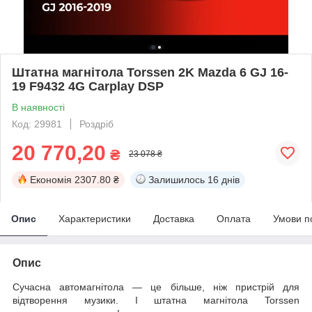
Штатна магнітола Torssen 2K Mazda 6 GJ 16-
19 F9432 4G Carplay DSP
В наявності
Код: 29981
Роздріб
20 770,20
₴
23 078 ₴
Економія
2307.80 ₴
Залишилось
16 днів
Опис
Характеристики
Доставка
Оплата
Умови п
Опис
Сучасна автомагнітола — це більше, ніж пристрій для
відтворення музики. І штатна магнітола Torssen