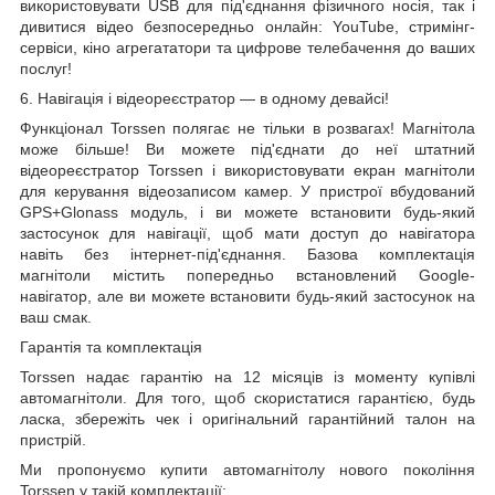
використовувати USB для під'єднання фізичного носія, так і
дивитися відео безпосередньо онлайн: YouTube, стримінг-
сервіси, кіно агрегататори та цифрове телебачення до ваших
послуг!
6. Навігація і
відеореєстратор
— в одному девайсі!
Функціонал Torssen полягає не тільки в розвагах! Магнітола
може більше! Ви можете під'єднати до неї штатний
відеореєстратор Torssen і використовувати екран магнітоли
для керування відеозаписом камер. У пристрої вбудований
GPS+Glonass модуль, і ви можете встановити будь-який
застосунок для навігації, щоб мати доступ до навігатора
навіть без інтернет-під'єднання. Базова комплектація
магнітоли містить попередньо встановлений Google-
навігатор, але ви можете встановити будь-який застосунок на
ваш смак.
Гарантія та комплектація
Torssen надає гарантію на 12 місяців із моменту купівлі
автомагнітоли. Для того, щоб скористатися гарантією, будь
ласка, збережіть чек і оригінальний гарантійний талон на
пристрій.
Ми пропонуємо купити автомагнітолу нового покоління
Torssen у такій комплектації: