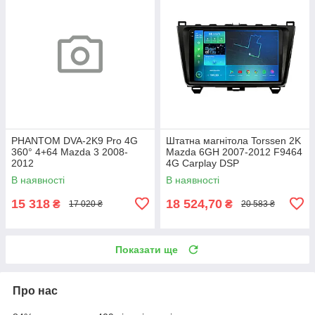
PHANTOM DVA-2K9 Pro 4G
Штатна магнітола Torssen 2K
360° 4+64 Mazda 3 2008-
Mazda 6GH 2007-2012 F9464
2012
4G Carplay DSP
В наявності
В наявності
15 318
18 524,70
₴
₴
17 020 ₴
20 583 ₴
Показати ще
Про нас