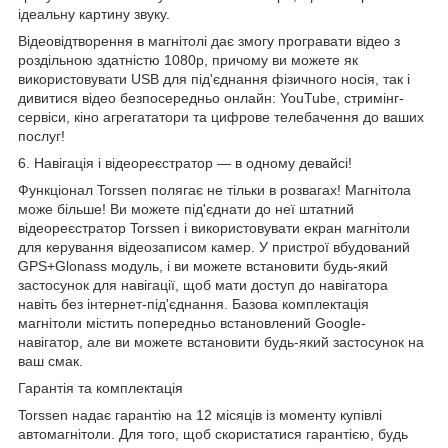
ідеальну картину звуку.
Відеовідтворення в магнітолі дає змогу програвати відео
з
роздільною здатністю
1080р, причому ви можете як
використовувати USB для під'єднання фізичного носія, так і
дивитися відео безпосередньо онлайн: YouTube, стримінг-
сервіси, кіно агрегататори та цифрове телебачення до ваших
послуг!
6. Навігація і
відеореєстратор
— в одному девайсі!
Функціонал Torssen полягає не тільки в розвагах! Магнітола
може більше! Ви можете під'єднати до неї штатний
відеореєстратор Torssen і використовувати екран магнітоли
для керування відеозаписом камер. У пристрої вбудований
GPS+Glonass модуль, і ви можете встановити будь-який
застосунок для навігації, щоб мати доступ до навігатора
навіть без інтернет-під'єднання. Базова комплектація
магнітоли містить попередньо встановлений Google-
навігатор, але ви можете встановити будь-який застосунок на
ваш смак.
Гарантія та комплектація
Torssen надає гарантію на 12 місяців із моменту купівлі
автомагнітоли. Для того, щоб скористатися гарантією, будь