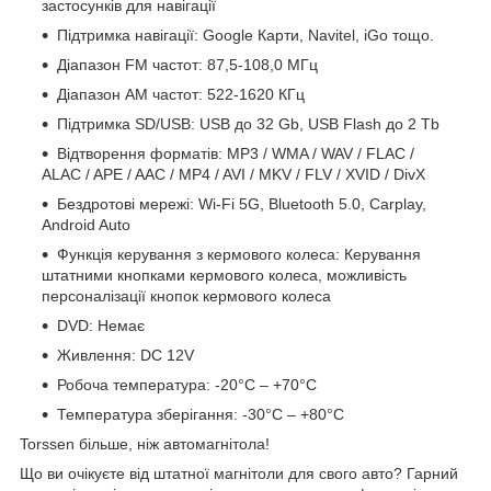
застосунків для навігації
Підтримка навігації: Google Карти, Navitel, iGo тощо.
Діапазон FM частот: 87,5-108,0 МГц
Діапазон АМ частот: 522-1620 КГц
Підтримка SD/USB: USB до 32 Gb, USB Flash до 2 Tb
Відтворення форматів: MP3 / WMA / WAV / FLAC /
ALAC / APE / AAC / MP4 / AVI / MKV / FLV / XVID / DivX
Бездротові мережі: Wi-Fi 5G, Bluetooth 5.0, Carplay,
Android Auto
Функція керування з кермового колеса: Керування
штатними кнопками кермового колеса, можливість
персоналізації кнопок кермового колеса
DVD: Немає
Живлення: DC 12V
Робоча температура:
-20°C – +70°C
Температура зберігання: -30°C – +80°C
Torssen більше, ніж автомагнітола!
Що ви очікуєте від штатної магнітоли для свого авто? Гарний