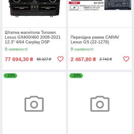
Штатна магнітола Torssen
Lexus GX400/460 2008-2021
Перехідна рамка CARAV
12.3" 4/64 Carplay DSP
Lexus GS (22-1278)
4G+360SU
В наявності
В наявності
77 694,30
2 467,80
₴
₴
86 327 ₴
2 742 ₴
–10%
–10%