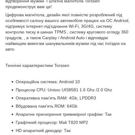
відтворення музики. І штатна магнітола Torssen
продемонструє вам це!
Цифрова магнітола, дизайн якої повністю розроблений під
особливості салону
вашого автомобіля
працює на ОС Andriod,
підтримує інтернет-під'єднання Wi-Fi, 3G/4G, систему
контролю
тиску в шинах
TPMS
,
систему
кругового огляду 360
градусів,
, а також
Carplay
/
Android
Auto
і відповідає
найвищим вимогам шанувальників музики під час поїздок на
авто.
Технічні характеристики Torssen
Операційна система: Android 10
Процесор CPU: Unisoc UIS8581
1.6
Ghz
/2.0
Ghz
Оперативна пам'ять RAM: 4Gb, LPDDR3
Вбудована пам'ять ROM: 64Gb
Апаратне прискорення тривимірної графіки: Так
Графічний процесор: Mali T820 MP2
HD апаратний декодер: Так