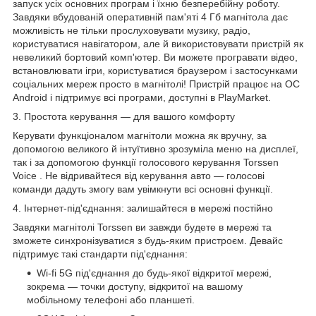
запуск усіх основних програм і їхню безперебійну роботу.
Завдяки вбудованій оперативній пам'яті 4
Гб
магнітола дає
можливість не тільки прослуховувати музику, радіо,
користуватися навігатором, але й використовувати пристрій як
невеликий бортовий комп'ютер. Ви можете програвати відео,
встановлювати ігри, користуватися браузером і застосунками
соціальних мереж просто в магнітолі! Пристрій працює на ОС
Android і підтримує всі програми, доступні в PlayMarket.
3. Простота керування — для вашого комфорту
Керувати функціоналом магнітоли можна як вручну, за
допомогою великого й інтуїтивно зрозуміла меню на дисплеї,
так і за допомогою функції голосового
керування
Torssen
Voice
. Не відривайтеся від керування авто — голосові
команди дадуть змогу вам увімкнути всі основні функції.
4. Інтернет-під'єднання: залишайтеся в мережі постійно
Завдяки магнітолі Torssen ви завжди будете в мережі та
зможете синхронізуватися з будь-яким пристроєм. Девайс
підтримує такі стандарти під'єднання:
Wi-fi
5G
під'єднання до будь-якої відкритої мережі,
зокрема — точки доступу, відкритої на вашому
мобільному телефоні або планшеті.