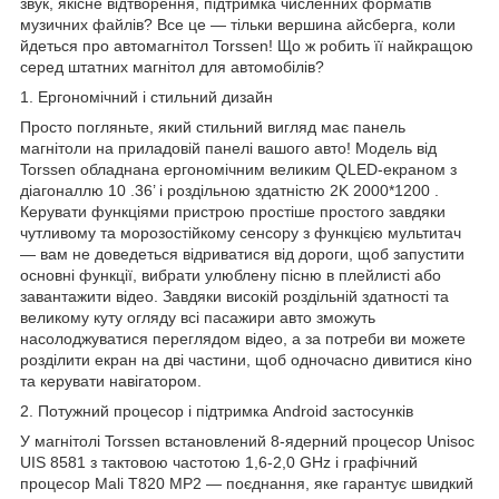
звук, якісне відтворення, підтримка численних форматів
музичних файлів? Все це — тільки вершина айсберга, коли
йдеться про автомагнітол Torssen! Що ж робить її найкращою
серед штатних магнітол для автомобілів?
1. Ергономічний і стильний дизайн
Просто погляньте, який стильний вигляд має панель
магнітоли на приладовій панелі вашого авто! Модель від
Torssen обладнана ергономічним великим QLED-екраном з
діагоналлю 10
.36’
і роздільною здатністю
2K 2000*1200
.
Керувати функціями пристрою простіше простого завдяки
чутливому та морозостійкому сенсору з функцією мультитач
— вам не доведеться відриватися від дороги, щоб запустити
основні функції, вибрати улюблену пісню в плейлисті або
завантажити відео. Завдяки високій роздільній здатності та
великому куту огляду всі пасажири авто зможуть
насолоджуватися переглядом відео, а за потреби ви можете
розділити екран на дві частини, щоб одночасно дивитися кіно
та керувати навігатором.
2. Потужний процесор і підтримка Android застосунків
У магнітолі Torssen встановлений 8-ядерний процесор Unisoc
UIS
8581 з тактовою частотою 1,6-2,0 GHz і графічний
процесор Mali T820 MP2 — поєднання, яке гарантує швидкий