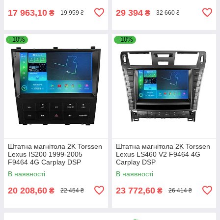
17 963,10
29 394
₴
₴
19 959 ₴
32 660 ₴
–10%
–10%
Штатна магнітола 2K Torssen
Штатна магнітола 2K Torssen
Lexus IS200 1999-2005
Lexus LS460 V2 F9464 4G
F9464 4G Carplay DSP
Carplay DSP
В наявності
В наявності
20 208,60
23 772,60
₴
₴
22 454 ₴
26 414 ₴