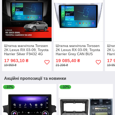
Штатна магнітола Torssen
Штатна магнітола Torssen
Штат
2K Lexus RX 03-09, Toyota
2K Lexus RX 03-09, Toyota
2K L
Harrier Silver F9432 4G
Harrier Grey CAN BUS
Harr
Carplay DSP
F10432 4G Carplay DSP
Carp
17 963,10
19 085,40
17 
₴
₴
19 959 ₴
21 206 ₴
19 95
Акційні пропозиції та новинки
–10%
–10%