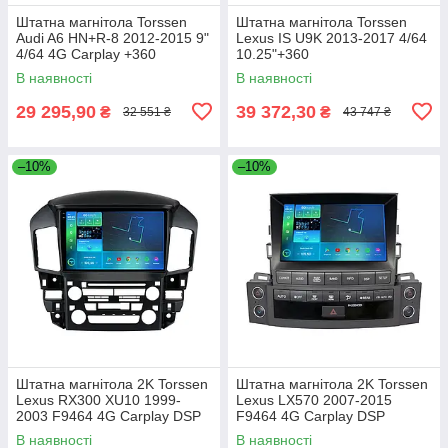
Штатна магнітола Torssen
Штатна магнітола Torssen
Audi A6 HN+R-8 2012-2015 9"
Lexus IS U9K 2013-2017 4/64
4/64 4G Carplay +360
10.25"+360
В наявності
В наявності
29 295,90
39 372,30
₴
₴
32 551 ₴
43 747 ₴
–10%
–10%
Штатна магнітола 2K Torssen
Штатна магнітола 2K Torssen
Lexus RX300 XU10 1999-
Lexus LX570 2007-2015
2003 F9464 4G Carplay DSP
F9464 4G Carplay DSP
В наявності
В наявності