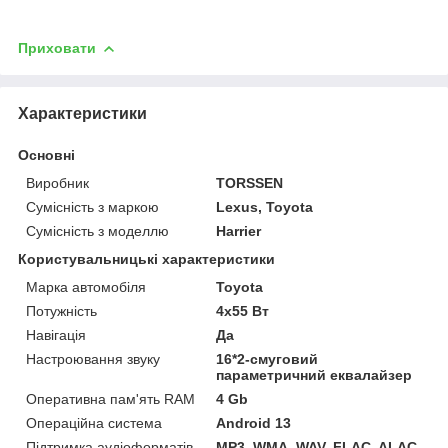
Приховати
Характеристики
Основні
Виробник
TORSSEN
Сумісність з маркою
Lexus, Toyota
Сумісність з моделлю
Harrier
Користувальницькі характеристики
Марка автомобіля
Toyota
Потужність
4х55 Вт
Навігація
Да
Настроювання звуку
16*2-смуговий
параметричний еквалайзер
Оперативна пам'ять RAM
4 Gb
Операційна система
Android 13
Підтримка аудіоформатів
MP3, WMA, WAV, FLAC, ALAC,