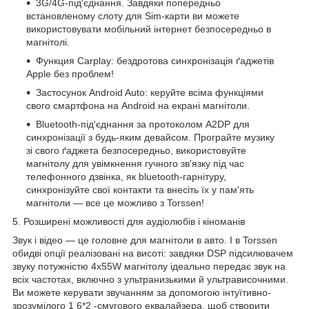
3G/4G-під'єднання. Завдяки попередньо
встановленому слоту для Sim-карти ви можете
використовувати мобільний інтернет безпосередньо в
магнітолі.
Функция Carplay:
бездротова
синхронізація ґаджетів
Apple без проблем!
Застосунок Android Auto: керуйте всіма функціями
свого смартфона на Android на екрані магнітоли.
Bluetooth-під'єднання за протоколом A2DP для
синхронізації з будь-яким девайсом. Програйте музику
зі свого ґаджета безпосередньо, використовуйте
магнітолу для увімкнення гучного зв'язку під час
телефонного дзвінка, як bluetooth-гарнітуру,
синхронізуйте свої контакти та внесіть їх у пам'ять
магнітоли — все це можливо з Torssen!
5. Розширені можливості для аудіолюбів і кіноманів
Звук і відео — це головне для магнітоли в авто. І в Torssen
обидві опції реалізовані на висоті: завдяки
DSP
підсилювачем
звуку потужністю 4х55W магнітолу ідеально передає звук на
всіх частотах, включно з ультранизькими й ультрависочними.
Ви можете керувати звучанням за допомогою інтуїтивно-
зрозумілого 1
6*2
-смугового еквалайзера, щоб створити