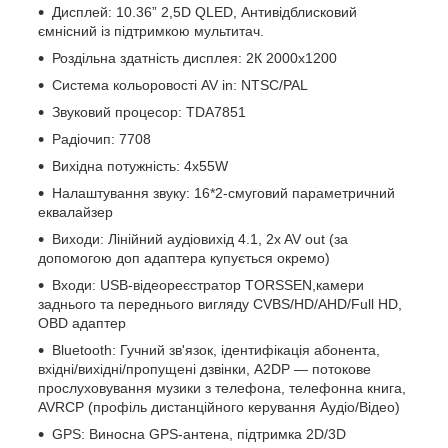
Дисплей: 10.36” 2,5D QLED, Антивідблисковий
ємнісний із підтримкою мультитач.
Роздільна здатність дисплея: 2К 2000х1200
Система кольоровості AV in: NTSC/PAL
Звуковий процесор: TDA7851
Радіочип: 7708
Вихідна потужність: 4х55W
Налаштування звуку: 16*2-смуговий параметричний
еквалайзер
Виходи: Лінійний аудіовихід 4.1, 2x AV out (за
допомогою доп адаптера купується окремо)
Входи: USB-відеореєстратор TORSSEN,камери
заднього та переднього вигляду CVBS/HD/AHD/Full HD,
OBD адаптер
Bluetooth: Гучний зв'язок, ідентифікація абонента,
вхідні/вихідні/пропущені дзвінки, A2DP — потокове
прослуховування музики з телефона, телефонна книга,
AVRCP (профіль дистанційного керування Аудіо/Відео)
GPS: Виносна GPS-антена, підтримка 2D/3D