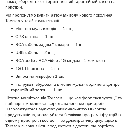
ласка, збережіть чек і оригінальний гарантійний талон на
пристрій.
Ми пропонуємо купити автомагнітолу нового покоління
Torssen у такій комплектації:
Монітор мультимедіа — 1 шт.,
GPS антена — 1 шт.,
RCA кабель задньої камери — 1 шт.,
USB кабель — 2 шт.,
RCA audio / RCA video
/4G
модем
- 1
комплект
,
4G LTE антена — 1 шт.,
Виносний мікрофон 1 шт.,
Інструкція вбудована в меню мультимедійного центру,
гарантійний талон — 1 шт.
Штатна магнітола від Torssen — це комфорт експлуатації та
найширші можливості серед аналогічних пристроїв.
Насолоджуйтеся мультифункціональністю і високою
продуктивністю, користуйтеся безліччю програм і функцій в
одному пристрої, і все це — за демократичну ціну, адже в
Torssen висока якість поєднується з доступною вартістю.