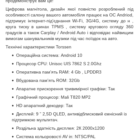
продемонструє вам це!
Цифрова магнітола, дизайн якої повністю розроблений під
особливості салону
вашого автомобіля
працює на ОС Andriod,
підтримує інтернет-під'єднання Wi-Fi, 3G/4G, систему до
н
,
круга тиску в шинах
TPMS
,
систему кругового огляду 360
градусів а також
Carplay
/
Android
Auto
і відповідає найвищим
вимогам шанувальників музики під час поїздок на авто.
Технічні характеристики Torssen
Операційна система: Android 10
Процесор CPU: Unisoc
UIS
7862
S
2.0Ghz
Оперативна пам'ять RAM: 4
Gb
, LPDDR3
Вбудована пам'ять ROM:
32Gb
Апаратне прискорення тривимірної графіки: Так
Графічний
процесор: Mali T820 MP2
HD апаратний декодер: Так
Дисплей:
9
”
2,5D QLED, антивідблисковий ємнісний із
підтримкою мультитач.
Роздільна здатність дисплея:
2К 2000х1200
Система кольоровості AV in: NTSC/PAL