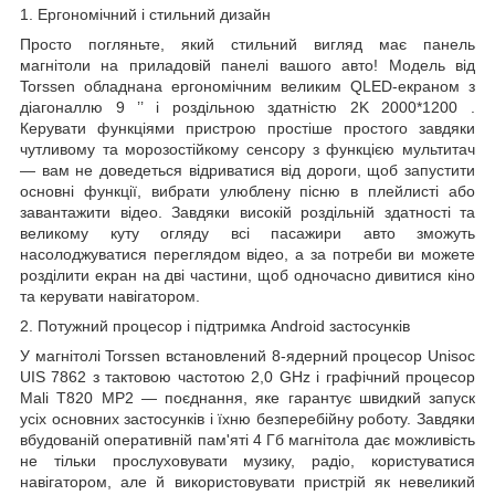
1. Ергономічний і стильний дизайн
Просто погляньте, який стильний вигляд має панель
магнітоли на приладовій панелі вашого авто! Модель від
Torssen обладнана ергономічним великим QLED-екраном з
діагоналлю
9
’’
і роздільною здатністю
2K 2000*1200
.
Керувати функціями пристрою простіше простого завдяки
чутливому та морозостійкому сенсору з функцією мультитач
— вам не доведеться відриватися від дороги, щоб запустити
основні функції, вибрати улюблену пісню в плейлисті або
завантажити відео. Завдяки високій роздільній здатності та
великому куту огляду всі пасажири авто зможуть
насолоджуватися переглядом відео, а за потреби ви можете
розділити екран на дві частини, щоб одночасно дивитися кіно
та керувати навігатором.
2. Потужний процесор і підтримка Android застосунків
У магнітолі Torssen встановлений 8-ядерний процесор Unisoc
UIS
7862 з тактовою частотою 2,0 GHz і графічний процесор
Mali T820 MP2 — поєднання, яке гарантує швидкий запуск
усіх основних застосунків і їхню безперебійну роботу. Завдяки
вбудованій оперативній пам'яті
4
Гб
магнітола дає можливість
не тільки прослуховувати музику, радіо, користуватися
навігатором, але й використовувати пристрій як невеликий