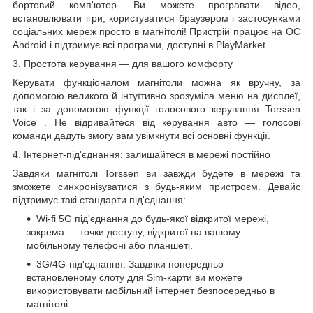
бортовий комп'ютер. Ви можете програвати відео,
встановлювати ігри, користуватися браузером і застосунками
соціальних мереж просто в магнітолі! Пристрій працює на ОС
Android і підтримує всі програми, доступні в PlayMarket.
3. Простота керування — для вашого комфорту
Керувати функціоналом магнітоли можна як вручну, за
допомогою великого й інтуїтивно зрозуміла меню на дисплеї,
так і за допомогою функції голосового
керування
Torssen
Voice
. Не відривайтеся від керування авто — голосові
команди дадуть змогу вам увімкнути всі основні функції.
4. Інтернет-під'єднання: залишайтеся в мережі постійно
Завдяки магнітолі Torssen ви завжди будете в мережі та
зможете синхронізуватися з будь-яким пристроєм. Девайс
підтримує такі стандарти під'єднання:
Wi-fi
5G
під'єднання до будь-якої відкритої мережі,
зокрема — точки доступу, відкритої на вашому
мобільному телефоні або планшеті.
3G/4G-під'єднання. Завдяки попередньо
встановленому слоту для Sim-карти ви можете
використовувати мобільний інтернет безпосередньо в
магнітолі.