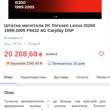
Штатна магнітола 2K Torssen Lexus IS200
1999-2005 F9432 4G Carplay DSP
В наявності
Код: 29763
Роздріб
20 208,60
₴
22 454 ₴
Економія
2245.40 ₴
Залишилось
16 днів
Опис
Характеристики
Доставка
Оплата
Умови п
Опис
Сучасна автомагнітола — це більше, ніж пристрій для
відтворення музики. І штатна магнітола Torssen