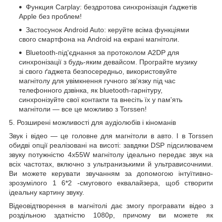
Функция Carplay:
бездротова
синхронізація ґаджетів
Apple без проблем!
Застосунок Android Auto: керуйте всіма функціями
свого смартфона на Android на екрані магнітоли.
Bluetooth-під'єднання за протоколом A2DP для
синхронізації з будь-яким девайсом. Програйте музику
зі свого ґаджета безпосередньо, використовуйте
магнітолу для увімкнення гучного зв'язку під час
телефонного дзвінка, як bluetooth-гарнітуру,
синхронізуйте свої контакти та внесіть їх у пам'ять
магнітоли — все це можливо з Torssen!
5. Розширені можливості для аудіолюбів і кіноманів
Звук і відео — це головне для магнітоли в авто. І в Torssen
обидві опції реалізовані на висоті: завдяки
DSP
підсилювачем
звуку потужністю 4х55W магнітолу ідеально передає звук на
всіх частотах, включно з ультранизькими й ультрависочними.
Ви можете керувати звучанням за допомогою інтуїтивно-
зрозумілого 1
6*2
-смугового еквалайзера, щоб створити
ідеальну картину звуку.
Відеовідтворення в магнітолі дає змогу програвати відео
з
роздільною здатністю
1080р, причому ви можете як