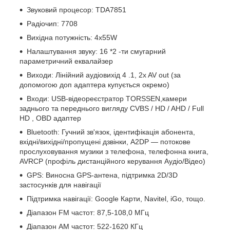
Звуковий процесор: TDA7851
Радіочип: 7708
Вихідна потужність: 4х55W
Налаштування звуку: 16
*2
-ти смугарний
параметричний еквалайзер
Виходи: Лінійний аудіовихід
4
.1, 2x AV out (за
допомогою доп адаптера купується окремо)
Входи: USB-відеореєстратор TORSSEN,камери
заднього та переднього вигляду
CVBS
/
HD
/
AHD
/
Full
HD
,
OBD
адаптер
Bluetooth: Гучний зв'язок, ідентифікація абонента,
вхідні/вихідні/пропущені дзвінки, A2DP — потокове
прослуховування музики з телефона, телефонна книга,
AVRCP (профіль дистанційного керування Аудіо/Відео)
GPS: Виносна GPS-антена, підтримка 2D/3D
застосунків для навігації
Підтримка навігації: Google Карти, Navitel, iGo,
тощо.
Діапазон FM частот: 87,5-108,0 МГц
Діапазон АМ частот: 522-1620 КГц