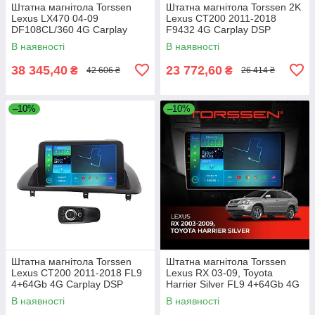
Штатна магнітола Torssen
Штатна магнітола Torssen 2K
Lexus LX470 04-09
Lexus CT200 2011-2018
DF108CL/360 4G Carplay
F9432 4G Carplay DSP
В наявності
В наявності
38 345,40
23 772,60
₴
₴
42 606 ₴
26 414 ₴
–10%
–10%
Штатна магнітола Torssen
Штатна магнітола Torssen
Lexus CT200 2011-2018 FL9
Lexus RX 03-09, Toyota
4+64Gb 4G Carplay DSP
Harrier Silver FL9 4+64Gb 4G
Carplay DSP
В наявності
В наявності