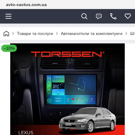
avto-cactus.com.ua
Товари та послуги
Автомагнітоли та комплектуючі
Шт
–10%