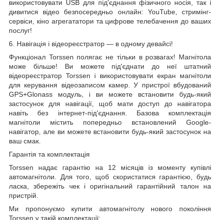
використовувати USB для під'єднання фізичного носія, так і
дивитися відео безпосередньо онлайн: YouTube, стримінг-
сервіси, кіно агрегататори та цифрове телебачення до ваших
послуг!
6. Навігація і
відеореєстратор
— в одному девайсі!
Функціонал Torssen полягає не тільки в розвагах! Магнітола
може більше! Ви можете під'єднати до неї штатний
відеореєстратор Torssen і використовувати екран магнітоли
для керування відеозаписом камер. У пристрої вбудований
GPS+Glonass модуль, і ви можете встановити будь-який
застосунок для навігації, щоб мати доступ до навігатора
навіть без інтернет-під'єднання. Базова комплектація
магнітоли містить попередньо встановлений Google-
навігатор, але ви можете встановити будь-який застосунок на
ваш смак.
Гарантія та комплектація
Torssen надає гарантію на 12 місяців із моменту купівлі
автомагнітоли. Для того, щоб скористатися гарантією, будь
ласка, збережіть чек і оригінальний гарантійний талон на
пристрій.
Ми пропонуємо купити автомагнітолу нового покоління
Torssen у такій комплектації: