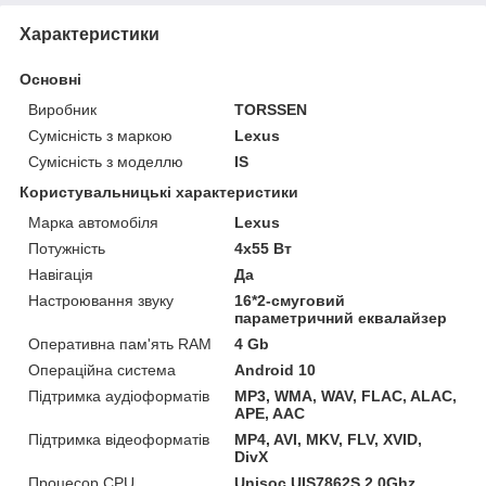
Характеристики
Основні
Виробник
TORSSEN
Сумісність з маркою
Lexus
Сумісність з моделлю
IS
Користувальницькі характеристики
Марка автомобіля
Lexus
Потужність
4х55 Вт
Навігація
Да
Настроювання звуку
16*2-смуговий
параметричний еквалайзер
Оперативна пам'ять RAM
4 Gb
Операційна система
Android 10
Підтримка аудіоформатів
MP3, WMA, WAV, FLAC, ALAC,
APE, AAC
Підтримка відеоформатів
MP4, AVI, MKV, FLV, XVID,
DivX
Процесор CPU
Unisoc UIS7862S 2.0Ghz