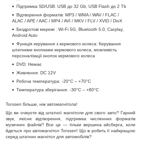
Підтримка SD/USB:
USB
до 32 Gb, USB Flash до 2 Tb
Відтворення форматів: MP3 / WMA / WAV / FLAC /
ALAC / APE / AAC / MP4 / AVI / MKV / FLV / XVID / DivX
Бездротові
мережі
: Wi-Fi 5G, Bluetooth 5.0, Carplay,
Android Auto
Функція керування з кермового колеса: Керування
штатними кнопками кермового колеса, можливість
персоналізації кнопок кермового колеса
DVD: Немає
Живлення: DC 12V
Робоча температура: -20°C – +70°C
Температура
зберігання: -30°C – +80°C
Torssen більше, ніж автомагнітола!
Що ви очікуєте від штатної магнітоли для свого авто? Гарний
звук, якісне відтворення, підтримка численних форматів
музичних файлів? Все це — тільки вершина айсберга, коли
йдеться про автомагнітол Torssen! Що ж робить її найкращою
серед штатних магнітол для автомобілів?