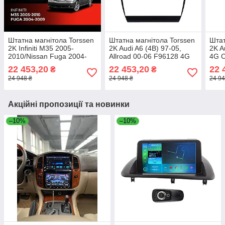
Штатна магнітола Torssen
Штатна магнітола Torssen
Штат
2K Infiniti M35 2005-
2K Audi A6 (4B) 97-05,
2K A
2010/Nissan Fuga 2004-
Allroad 00-06 F96128 4G
4G C
2009 F9432 4G Carplay
Carplay DSP
22 453,20
22 453,20
22 
₴
₴
DSP
24 948 ₴
24 948 ₴
24 94
Акційні пропозиції та новинки
–10%
–10%