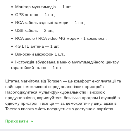
Монітор мультимедіа — 1 шт.,
GPS антена — 1 шт.,
RCA кабель задньої камери — 1 шт.,
USB кабель — 2 шт.,
RCA audio / RCA video /4G
модем
- 1
комплект
,
4G LTE антена — 1 шт.,
Виносний мікрофон 1 шт.,
Інструкція вбудована в меню мультимедійного центру,
гарантійний талон — 1 шт.
Штатна магнітола від Torssen — це комфорт експлуатації та
найширші можливості серед аналогічних пристроїв.
Насолоджуйтеся мультифункціональністю і високою
продуктивністю, користуйтеся безліччю програм і функцій в
одному пристрої, і все це — за демократичну ціну, адже в
Torssen висока якість поєднується з доступною вартістю.
Приховати