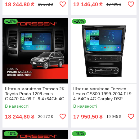
18 244,80
12 146,40
₴
₴
20 272 ₴
13 496 ₴
–10%
–10%
Штатна магнітола Torssen 2K
Штатна магнітола Torssen
Toyota Prado 120/Lexus
Lexus GS300 1999-2004 FL9
GX470 04-09 FL9 4+64Gb 4G
4+64Gb 4G Carplay DSP
Carplay DSP
В наявності
В наявності
18 244,80
17 950,50
₴
₴
20 272 ₴
19 945 ₴
–10%
–10%