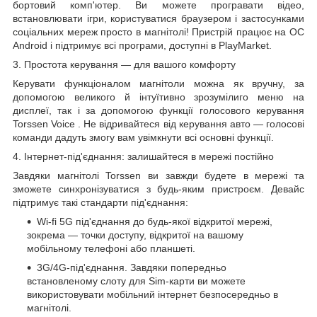
бортовий комп'ютер. Ви можете програвати відео,
встановлювати ігри, користуватися браузером і застосунками
соціальних мереж просто в магнітолі! Пристрій працює на ОС
Android і підтримує всі програми, доступні в PlayMarket.
3. Простота керування — для вашого комфорту
Керувати функціоналом магнітоли можна як вручну, за
допомогою великого й інтуїтивно зрозумілиго меню на
дисплеї, так і за допомогою функції голосового
керування
Torssen Voice
. Не відривайтеся від керування авто — голосові
команди дадуть змогу вам увімкнути всі основні функції.
4. Інтернет-під'єднання: залишайтеся в мережі постійно
Завдяки магнітолі Torssen ви завжди будете в мережі та
зможете синхронізуватися з будь-яким пристроєм. Девайс
підтримує такі стандарти під'єднання:
Wi-fi
5G
під'єднання до будь-якої відкритої мережі,
зокрема — точки доступу, відкритої на вашому
мобільному телефоні або планшеті.
3G/4G-під'єднання. Завдяки попередньо
встановленому слоту для Sim-карти ви можете
використовувати мобільний інтернет безпосередньо в
магнітолі.