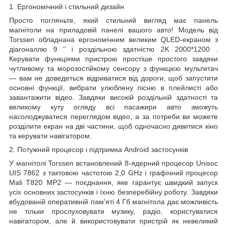
1. Ергономічний і стильний дизайн
Просто погляньте, який стильний вигляд має панель
магнітоли на приладовій панелі вашого авто! Модель від
Torssen обладнана ергономічним великим QLED-екраном з
діагоналлю
9
’’
і роздільною здатністю
2K 2000*1200
.
Керувати функціями пристрою простіше простого завдяки
чутливому та морозостійкому сенсору з функцією мультитач
— вам не доведеться відриватися від дороги, щоб запустити
основні функції, вибрати улюблену пісню в плейлисті або
завантажити відео. Завдяки високій роздільній здатності та
великому куту огляду всі пасажири авто зможуть
насолоджуватися переглядом відео, а за потреби ви можете
розділити екран на дві частини, щоб одночасно дивитися кіно
та керувати навігатором.
2. Потужний процесор і підтримка Android застосунків
У магнітолі Torssen встановлений 8-ядерний процесор Unisoc
UIS
7862 з тактовою частотою 2,0 GHz і графічний процесор
Mali T820 MP2 — поєднання, яке гарантує швидкий запуск
усіх основних застосунків і їхню безперебійну роботу. Завдяки
вбудованій оперативній пам'яті
4
Гб
магнітола дає можливість
не тільки прослуховувати музику, радіо, користуватися
навігатором, але й використовувати пристрій як невеликий