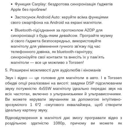
Функция Carplay:
бездротова
синхронізація ґаджетів
Apple без проблем!
Застосунок Android Auto: керуйте всіма функціями
свого смартфона на Android на екрані магнітоли.
Bluetooth-під'єднання за протоколом A2DP для
синхронізації з будь-яким девайсом. Програйте музику
зі свого ґаджета безпосередньо, використовуйте
магнітолу для увімкнення гучного зв'язку під час
телефонного дзвінка, як bluetooth-гарнітуру,
синхронізуйте свої контакти та внесіть їх у пам'ять
магнітоли — все це можливо з Torssen!
5. Розширені можливості для аудіолюбів і кіноманів
Звук і відео — це головне для магнітоли в авто. І в Torssen
обидві опції реалізовані на висоті: завдяки
DSP
підсилювачем
звуку потужністю 4х55W магнітолу ідеально передає звук на
всіх частотах, включно з ультранизькими й ультрависочними.
Ви можете керувати звучанням за допомогою інтуїтивно-
зрозумілого 1
6*2
-смугового еквалайзера, щоб створити
ідеальну картину звуку.
Відеовідтворення в магнітолі дає змогу програвати відео
з
роздільною здатністю
1080р, причому ви можете як