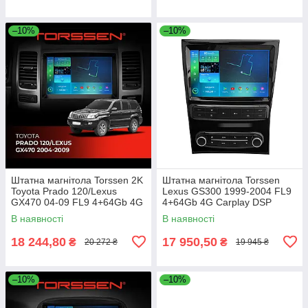
–10%
–10%
Штатна магнітола Torssen 2K
Штатна магнітола Torssen
Toyota Prado 120/Lexus
Lexus GS300 1999-2004 FL9
GX470 04-09 FL9 4+64Gb 4G
4+64Gb 4G Carplay DSP
Carplay DSP
В наявності
В наявності
18 244,80
17 950,50
₴
₴
20 272 ₴
19 945 ₴
–10%
–10%