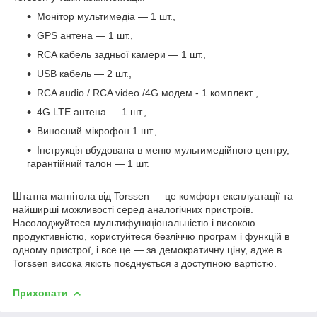
Монітор мультимедіа — 1 шт.,
GPS антена — 1 шт.,
RCA кабель задньої камери — 1 шт.,
USB кабель — 2 шт.,
RCA audio / RCA video /4G
модем
- 1
комплект
,
4G LTE антена — 1 шт.,
Виносний мікрофон 1 шт.,
Інструкція вбудована в меню мультимедійного центру,
гарантійний талон — 1 шт.
Штатна магнітола від Torssen — це комфорт експлуатації та
найширші можливості серед аналогічних пристроїв.
Насолоджуйтеся мультифункціональністю і високою
продуктивністю, користуйтеся безліччю програм і функцій в
одному пристрої, і все це — за демократичну ціну, адже в
Torssen висока якість поєднується з доступною вартістю.
Приховати