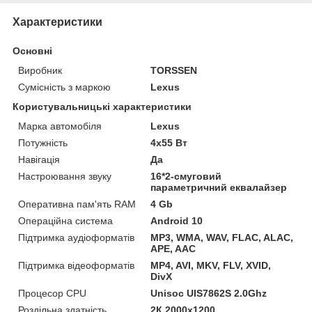
Характеристики
Основні
Виробник
TORSSEN
Сумісність з маркою
Lexus
Користувальницькі характеристики
Марка автомобіля
Lexus
Потужність
4х55 Вт
Навігація
Да
Настроювання звуку
16*2-смуговий
параметричний еквалайзер
Оперативна пам'ять RAM
4 Gb
Операційна система
Android 10
Підтримка аудіоформатів
MP3, WMA, WAV, FLAC, ALAC,
APE, AAC
Підтримка відеоформатів
MP4, AVI, MKV, FLV, XVID,
DivX
Процесор CPU
Unisoc UIS7862S 2.0Ghz
Роздільна здатність
2К 2000x1200