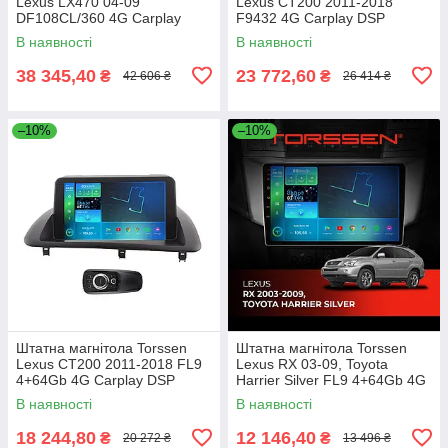
Lexus LX470 04-09
Lexus CT200 2011-2018
DF108CL/360 4G Carplay
F9432 4G Carplay DSP
В наявності
В наявності
38 345,40
23 772,60
₴
₴
42 606 ₴
26 414 ₴
–10%
–10%
Штатна магнітола Torssen
Штатна магнітола Torssen
Lexus CT200 2011-2018 FL9
Lexus RX 03-09, Toyota
4+64Gb 4G Carplay DSP
Harrier Silver FL9 4+64Gb 4G
Carplay DSP
В наявності
В наявності
18 244,80
12 146,40
₴
₴
20 272 ₴
13 496 ₴