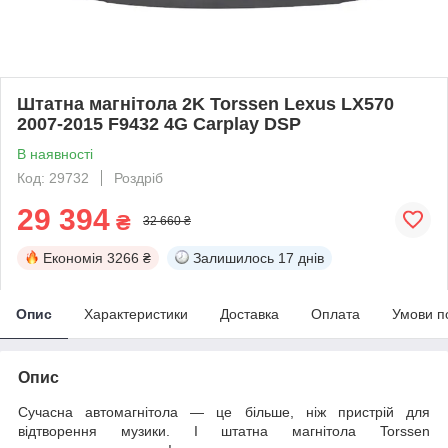
Штатна магнітола 2K Torssen Lexus LX570
2007-2015 F9432 4G Carplay DSP
В наявності
Код: 29732
Роздріб
29 394
₴
32 660 ₴
Економія
3266 ₴
Залишилось
17 днів
Опис
Характеристики
Доставка
Оплата
Умови п
Опис
Сучасна автомагнітола — це більше, ніж пристрій для
відтворення музики. І штатна магнітола Torssen