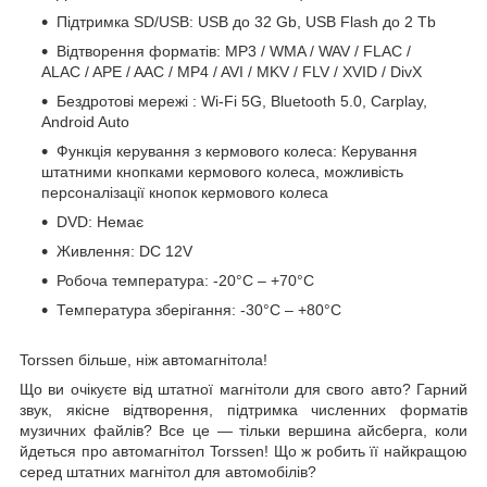
Підтримка SD/USB:
USB
до 32 Gb, USB Flash до 2 Tb
Відтворення форматів: MP3 / WMA / WAV / FLAC /
ALAC / APE / AAC / MP4 / AVI / MKV / FLV / XVID / DivX
Бездротові
мережі
: Wi-Fi 5G, Bluetooth 5.0, Carplay,
Android Auto
Функція керування з кермового колеса: Керування
штатними кнопками кермового колеса, можливість
персоналізації кнопок кермового колеса
DVD: Немає
Живлення: DC 12V
Робоча температура: -20°C – +70°C
Температура
зберігання: -30°C – +80°C
Torssen більше, ніж автомагнітола!
Що ви очікуєте від штатної магнітоли для свого авто? Гарний
звук, якісне відтворення, підтримка численних форматів
музичних файлів? Все це — тільки вершина айсберга, коли
йдеться про автомагнітол Torssen! Що ж робить її найкращою
серед штатних магнітол для автомобілів?