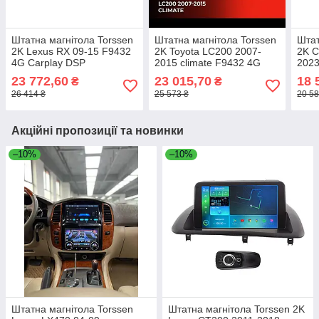
Штатна магнітола Torssen
Штатна магнітола Torssen
Штат
2K Lexus RX 09-15 F9432
2K Toyota LC200 2007-
2K C
4G Carplay DSP
2015 climate F9432 4G
2023
Carplay DSP
DSP
23 772,60
23 015,70
18 
₴
₴
26 414 ₴
25 573 ₴
20 58
Акційні пропозиції та новинки
–10%
–10%
Штатна магнітола Torssen
Штатна магнітола Torssen 2K