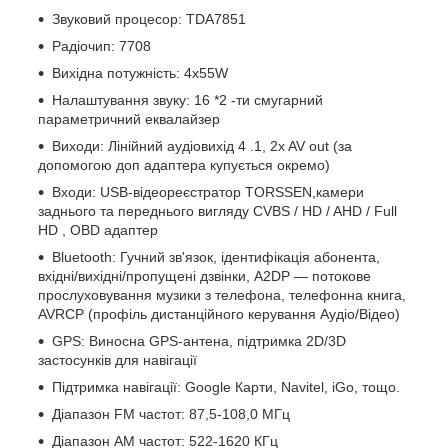
Звуковий процесор: TDA7851
Радіочип: 7708
Вихідна потужність: 4х55W
Налаштування звуку: 16
*2
-ти смугарний
параметричний еквалайзер
Виходи: Лінійний аудіовихід
4
.1, 2x AV out (за
допомогою доп адаптера купується окремо)
Входи: USB-відеореєстратор TORSSEN,камери
заднього та переднього вигляду
CVBS
/
HD
/
AHD
/
Full
HD
,
OBD
адаптер
Bluetooth: Гучний зв'язок, ідентифікація абонента,
вхідні/вихідні/пропущені дзвінки, A2DP — потокове
прослуховування музики з телефона, телефонна книга,
AVRCP (профіль дистанційного керування Аудіо/Відео)
GPS: Виносна GPS-антена, підтримка 2D/3D
застосунків для навігації
Підтримка навігації: Google Карти, Navitel, iGo,
тощо.
Діапазон FM частот: 87,5-108,0 МГц
Діапазон АМ частот: 522-1620 КГц