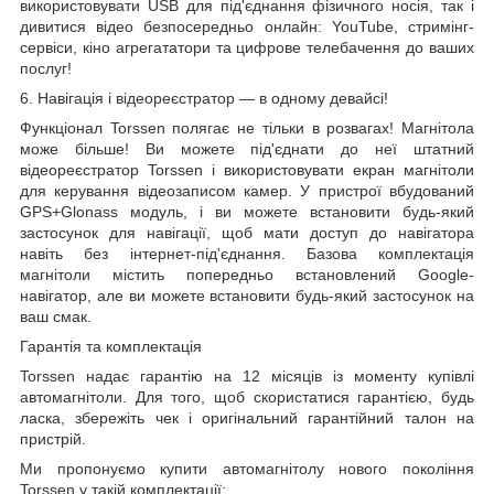
використовувати USB для під'єднання фізичного носія, так і
дивитися відео безпосередньо онлайн: YouTube, стримінг-
сервіси, кіно агрегататори та цифрове телебачення до ваших
послуг!
6. Навігація і
відеореєстратор
— в одному девайсі!
Функціонал Torssen полягає не тільки в розвагах! Магнітола
може більше! Ви можете під'єднати до неї штатний
відеореєстратор Torssen і використовувати екран магнітоли
для керування відеозаписом камер. У пристрої вбудований
GPS+Glonass модуль, і ви можете встановити будь-який
застосунок для навігації, щоб мати доступ до навігатора
навіть без інтернет-під'єднання. Базова комплектація
магнітоли містить попередньо встановлений Google-
навігатор, але ви можете встановити будь-який застосунок на
ваш смак.
Гарантія та комплектація
Torssen надає гарантію на 12 місяців із моменту купівлі
автомагнітоли. Для того, щоб скористатися гарантією, будь
ласка, збережіть чек і оригінальний гарантійний талон на
пристрій.
Ми пропонуємо купити автомагнітолу нового покоління
Torssen у такій комплектації: