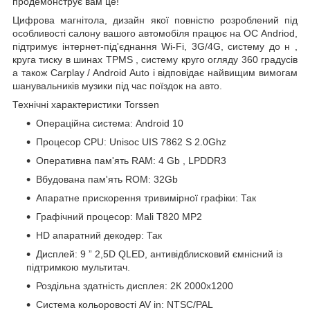
продемонструє вам це!
Цифрова магнітола, дизайн якої повністю розроблений під
особливості салону
вашого автомобіля
працює на ОС Andriod,
підтримує інтернет-під'єднання Wi-Fi, 3G/4G, систему до
н
,
круга тиску в шинах
TPMS
,
систему круго огляду 360 градусів
а також
Carplay
/
Android
Auto
і відповідає найвищим вимогам
шанувальників музики під час поїздок на авто.
Технічні характеристики Torssen
Операційна система: Android 10
Процесор CPU: Unisoc
UIS
7862
S
2.0Ghz
Оперативна пам'ять RAM: 4
Gb
, LPDDR3
Вбудована пам'ять ROM:
32Gb
Апаратне прискорення тривимірної графіки: Так
Графічний
процесор: Mali T820 MP2
HD апаратний декодер: Так
Дисплей:
9
”
2,5D QLED, антивідблисковий ємнісний із
підтримкою мультитач.
Роздільна здатність дисплея:
2К 2000х1200
Система кольоровості AV in: NTSC/PAL