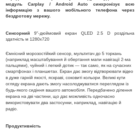
модуль
Carplay
/
Android
Auto
синхронізує всю
інформацію з вашого мобільного телефона через
бездротову мережу.
Сенсорний
9"-дюймовий екран
QLED
2.5
D
роздільна
здатність
м
1280x720
Ємнісний морозостійкий сенсор, мультитач до 5 торкань
(наприклад масштабування й обертання мапи
навігації
2-ма
пальцями), чуйний і легкий дотик — так само, як на сучасних
смартфонах і план
ш
етах.
Екран дає змогу відтворювати відео
в дуже гарній якості, яскраві, соковиті кольори. Великі кути
огляду екрана дають змогу насолоджуватися переглядом із
будь-якого сидіння вашого автомобіля. Передбачено
ділення
екрана на дві частини,
що дає можливість одночасно
використовувати два застосунки, наприклад, навігацію й
радіо.
Продуктивність