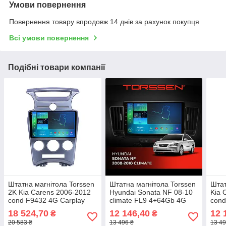
Умови повернення
Повернення товару впродовж 14 днів за рахунок покупця
Всі умови повернення
Подібні товари компанії
Штатна магнітола Torssen
Штатна магнітола Torssen
Штат
2K Kia Carens 2006-2012
Hyundai Sonata NF 08-10
Kia 
cond F9432 4G Carplay
climate FL9 4+64Gb 4G
cond
DSP
Carplay DSP
Carp
18 524,70
12 146,40
12 
₴
₴
20 583 ₴
13 496 ₴
13 49