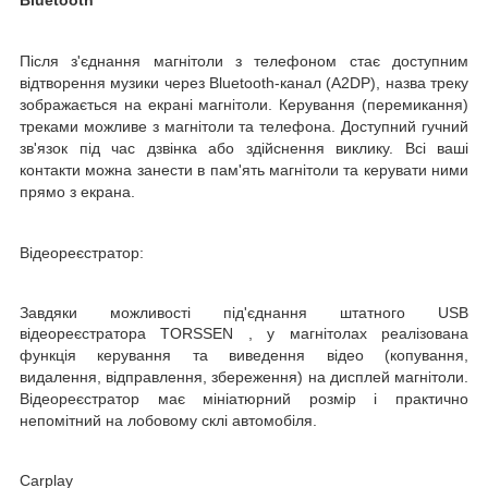
Після з'єднання магнітоли з телефоном стає доступним
відтворення музики через Bluetooth-канал (A2DP), назва треку
зображається на екрані магнітоли. Керування (перемикання)
треками можливе з магнітоли та телефона. Доступний гучний
зв'язок під час дзвінка або здійснення виклику. Всі ваші
контакти можна занести в пам'ять магнітоли та керувати ними
прямо з екрана.
Відеореєстратор:
Завдяки можливості під'єднання штатного
USB
відеореєстратора
TORSSEN
, у магнітолах реалізована
функція керування та виведення відео (копування,
видалення, відправлення, збереження) на дисплей магнітоли.
Відеореєстратор має мініатюрний розмір і практично
непомітний на лобовому склі автомобіля.
Carplay