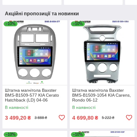
Акційні пропозиції та новинки
–10%
–10%
Штатна магнітола Baxster
Штатна магнітола Baxster
BMS-B1509-577 KIA Cerato
BMS-B1509-1054 KIA Carens,
Hatchback (LD) 04-06
Rondo 06-12
В наявності
В наявності
3 499,20
4 699,80
₴
₴
3 888 ₴
5 222 ₴
–10%
–10%