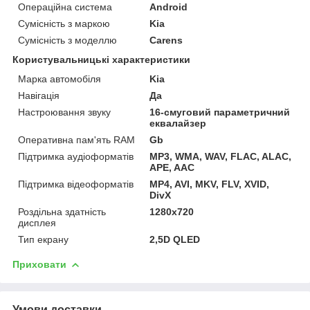
Операційна система
Android
Сумісність з маркою
Kia
Сумісність з моделлю
Carens
Користувальницькі характеристики
Марка автомобіля
Kia
Навігація
Да
Настроювання звуку
16-смуговий параметричний
еквалайзер
Оперативна пам'ять RAM
Gb
Підтримка аудіоформатів
MP3, WMA, WAV, FLAC, ALAC,
APE, AAC
Підтримка відеоформатів
MP4, AVI, MKV, FLV, XVID,
DivX
Роздільна здатність
1280x720
дисплея
Тип екрану
2,5D QLED
Приховати
Умови доставки