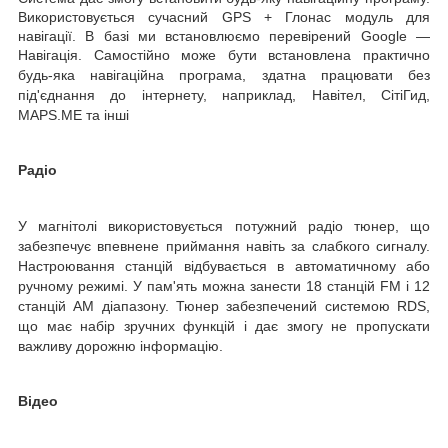
Використовується сучасний GPS + Глонас модуль для
навігації. В базі ми встановлюємо перевірений
Google
—
Навігація. Самостійно
може бути встановлена практично
будь-яка навігаційна програма, здатна працювати без
під'єднання до інтернету, наприклад, Навітел, СітіГид,
MAPS.ME та інші
Радіо
У магнітолі використовується потужний радіо тюнер, що
забезпечує впевнене приймання навіть за слабкого сигналу.
Настроювання станцій відбувається в автоматичному або
ручному режимі. У пам'ять можна занести 18 станцій FM і 12
станцій AM діапазону. Тюнер забезпечений системою RDS,
що має набір зручних функцій і дає змогу не пропускати
важливу дорожню інформацію.
Відео