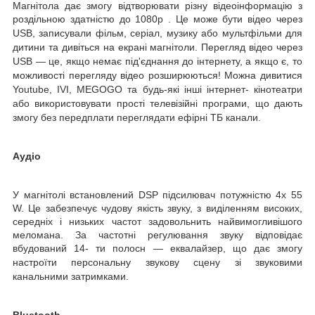
Магнітола дає змогу відтворювати різну відеоінформацію
з
роздільною здатністю до 1080р
. Це може бути відео через
USB, записували фільм, серіал, музику або мультфільми для
дитини та дивіться на екрані магнітоли. Перегляд відео через
USB — це, якщо немає під'єднання до інтернету, а якщо є, то
можливості перегляду відео розширюються! Можна дивитися
Youtube, IVI, MEGOGO та будь-які інші інтернет- кінотеатри
або використовувати прості телевізійні програми, що дають
змогу без передплати переглядати ефірні ТБ канали.
Аудіо
У магнітолі встановлений
DSP
підсилювач
потужністю
4x
55
W. Це забезпечує чудову якість звуку, з виділенням високих,
середніх і низьких частот задовольнить найвимогливішого
меломана. За частотні регулювання звуку відповідає
вбудований 14-
ти полосн
— еквалайзер, що дає змогу
настроїти персональну звукову сцену зі звуковими
канальними затримками.
Bluetooth