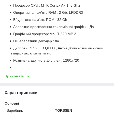
Процесор
CPU
:
MTK Cortex A7
1.
3 Ghz
Оперативна пам'ять RAM
:
2
Gb,
LPDDR3
Вбудована пам'ять ROM
:
32
Gb
Апаратне прискорення тривимірної графіки
:
Да
Графічний процесор:
Mali
T
820
MP
2
HD апаратний декодер
:
Да
Дисплей
:
9
” 2,5
D
QLED
, Антивідблисковий ємнісний
із підтримкою мультитач.
Роздільна здатність дисплея
:
1280x720
Приховати
Характеристики
Основні
Виробник
TORSSEN