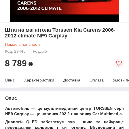
Штатна магнітола Torssen Kia Carens 2006-
2012 climate NF9 Carplay
Немає в наявності
Код: 29443
Роздріб
8 789
₴
Опис
Характеристики
Доставка
Оплата
Умови п
Опис
Автомобіль
— це мультимедійний центр
TORSSEN
серії
NF9 Carplay
— це новинка 202
2
г на ринку
Car Multimedia.
Дисплей
QLED
забезпечує пов
, шию та
найкраще
передавання кольорів і кут огляду. Вбудований
ий