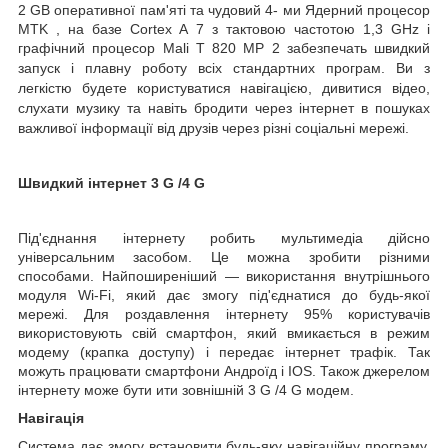
2 GB оперативної пам'яті та чудовий 4-
ми
Ядерний процесор
MTK
,
на базе
Cortex
A
7
з тактовою частотою 1,3 GHz
і
графічний процесор
Mali
T
820
MP
2 забезпечать швидкий
запуск і плавну роботу всіх стандартних програм. Ви з
легкістю будете користуватися навігацією, дивитися відео,
слухати музику та навіть бродити через інтернет в пошуках
важливої інформації від друзів через різні соціальні мережі.
Швидкий інтернет
3
G
/4
G
Під'єднання інтернету робить
мультимедіа
дійсно
універсальним засобом. Це можна зробити різними
способами. Найпоширеніший — використання внутрішнього
модуля Wi-Fi, який дає змогу під'єднатися до будь-якої
мережі. Для роздавлення інтернету 95% користувачів
використовують свій смартфон, який вмикається в режим
модему (крапка доступу) і передає інтернет трафік. Так
можуть працювати смартфони Андроїд і IOS.
Також джерелом
інтернету може бути
ити зовнішній 3
G
/4
G
модем.
Навігація
Система дає змогу встановити будь-яку навігаційну програму.