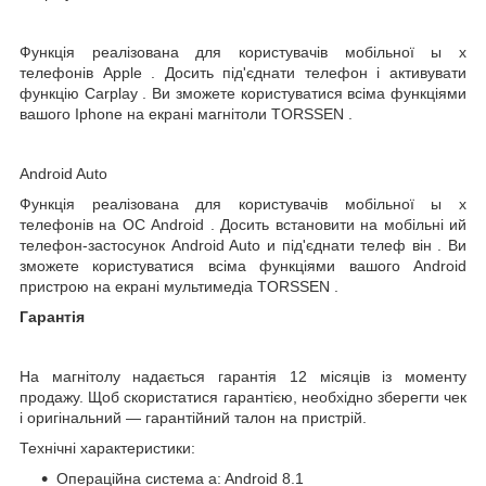
Функція реалізована для користувачів мобільної
ы
х
телефонів
Apple
. Досить під'єднати телефон і активувати
функцію
Carplay
. Ви зможете користуватися всіма функціями
вашого
Iphone
на
екрані магнітоли
TORSSEN
.
Android
Auto
Функція реалізована для користувачів мобільної
ы
х
телефонів на ОС
Android
. Досить
встановити на мобільні
ий
телефон-застосунок
Android
Auto
и
під'єднати телеф
він
.
Ви
зможете користуватися всіма функціями вашого
Android
пристрою
на
екрані
мультимедіа
TORSSEN
.
Гарантія
На магнітолу надається гарантія 12 місяців із моменту
продажу. Щоб скористатися гарантією, необхідно зберегти чек
і
оригінальний
— гарантійний талон на пристрій.
Технічні характеристики:
Операційна система
а:
Android
8.1